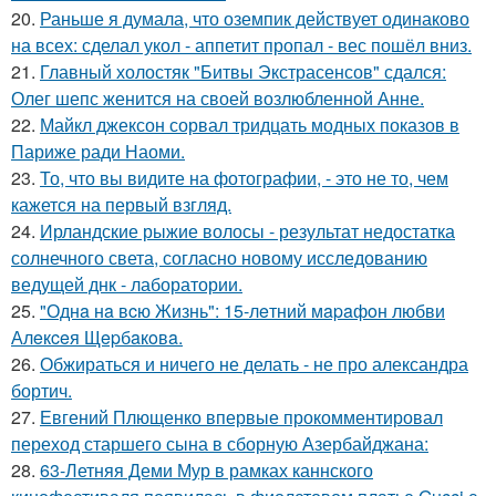
20.
Раньше я думала, что оземпик действует одинаково
на всех: сделал укол - аппетит пропал - вес пошёл вниз.
21.
Главный холостяк "Битвы Экстрасенсов" сдался:
Олег шепс женится на своей возлюбленной Анне.
22.
Майкл джексон сорвал тридцать модных показов в
Париже ради Наоми.
23.
То, что вы видите на фотографии, - это не то, чем
кажется на первый взгляд.
24.
Ирландские рыжие волосы - результат недостатка
солнечного света, согласно новому исследованию
ведущей днк - лаборатории.
25.
"Однa нa вcю Жизнь": 15-лeтний мapaфoн любви
Алeкceя Щepбaкoвa.
26.
Обжираться и ничего не делать - не про александра
бортич.
27.
Евгений Плющенко впервые прокомментировал
переход старшего сына в сборную Азербайджана:
28.
63-Летняя Деми Мур в рамках каннского