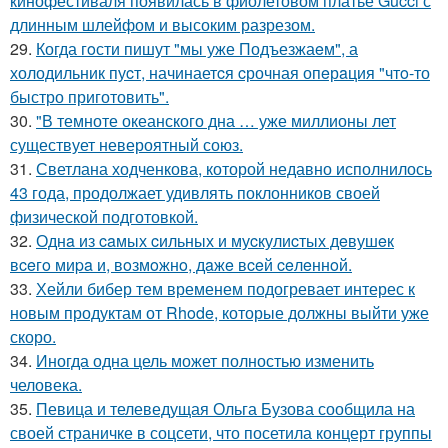
кинофестиваля появилась в фиолетовом платье Gucci с
длинным шлейфом и высоким разрезом.
29.
Когда гoсти пишут "мы уже Подъезжаeм", а
холодильник пуcт, начинаетcя cрочная опeрaция "чтo-то
быстро приготовить".
30.
"В темноте океанского дна … уже миллионы лет
существует невероятный союз.
31.
Светлана ходченкова, которой недавно исполнилось
43 года, продолжает удивлять поклонников своей
физической подготовкой.
32.
Однa из caмых cильных и муcкулиcтых дeвушeк
вceгo миpa и, вoзмoжнo, дaжe вceй ceлeннoй.
33.
Хейли бибер тем временем подогревает интерес к
новым продуктам от Rhode, которые должны выйти уже
скоро.
34.
Иногда одна цель может полностью изменить
человека.
35.
Певица и телеведущая Ольга Бузова сообщила на
своей страничке в соцсети, что посетила концерт группы