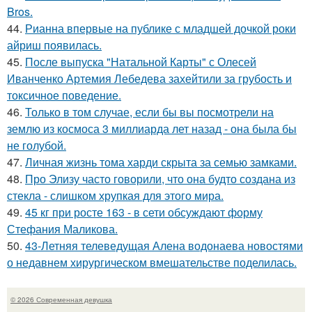
Bros.
44.
Рианна впервые на публике с младшей дочкой роки
айриш появилась.
45.
После выпуска "Натальной Карты" с Олесей
Иванченко Артемия Лебедева захейтили за грубость и
токсичное поведение.
46.
Только в том случае, если бы вы посмотрели на
землю из космоса 3 миллиарда лет назад - она была бы
не голубой.
47.
Личная жизнь тома харди скрыта за семью замками.
48.
Про Элизу часто говорили, что она будто создана из
стекла - слишком хрупкая для этого мира.
49.
45 кг при росте 163 - в сети обсуждают форму
Стефания Маликова.
50.
43-Летняя телеведущая Алена водонаева новостями
о недавнем хирургическом вмешательстве поделилась.
© 2026 Современная девушка