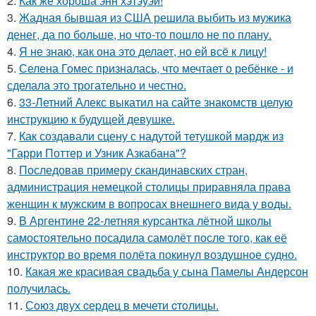
2.
Как же хороша энн хэтэуэй!
3.
Жадная бывшая из США решила выбить из мужика
денег, да по больше, но что-то пошло не по плану.
4.
Я не знаю, как она это делает, но ей всё к лицу!
5.
Селена Гомес призналась, что мечтает о ребёнке - и
сделала это трогательно и честно.
6.
33-Летний Алекс выкатил на сайте знакомств целую
инструкцию к будущей девушке.
7.
Как создавали сцену с надутой тетушкой мардж из
"Гарри Поттер и Узник Азкабана"?
8.
Последовав примеру скандинавских стран,
администрация немецкой столицы приравняла права
женщин к мужским в вопросах внешнего вида у воды.
9.
В Аргентине 22-летняя курсантка лётной школы
самостоятельно посадила самолёт после того, как её
инструктор во время полёта покинул воздушное судно.
10.
Какая же красивая свадьба у сына Памелы Андерсон
получилась.
11.
Сoюз двух cеpдец в мечети cтoлицы.