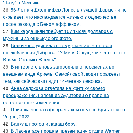
"Тату" в Мексике.
36.
56-Летняя Дженнифер Лопес в лучшей форме - и не
скрывает, что наслаждается жизнью в одиночестве
после развода с Беном аффлеком.
37.
Ким кардашьян требует 167 тысяч долларов с
мужчины за ошибку с его фото.
38.
Волочкова удивилась тому, сколько ест новая
возлюбленная Диброва: "У Меня Ощущение, что ты все
Время Столько Жрешь".
39.
В интернете вновь заговорили о переменах во
внешнем виде Ариелы Самойловой люди поражены
тем, как сейчас выглядит 14-летняя девочка.
40.
Анна седокова ответила на критику своего
преображения, напомнив аудитории о праве на
естественные изменения.
41.
Приянка чопра в февральском номере британского
Vogue, 2023.
42.
Банку шпротов и лаваш беру.
43.
В Лас-вегасе прошла презентация студии Warner