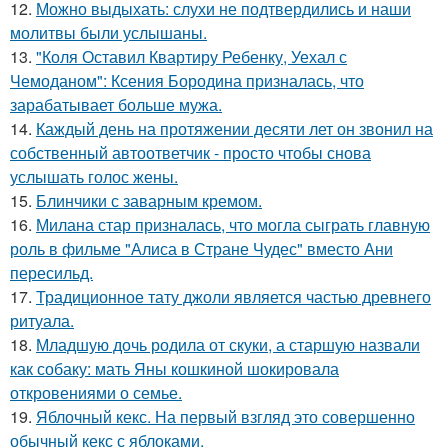
12.
Можно выдыхать: слухи не подтвердились и наши
молитвы были услышаны.
13.
"Коля Оставил Квартиру Ребенку, Уехал с
Чемоданом": Ксения Бородина призналась, что
зарабатывает больше мужа.
14.
Каждый день на протяжении десяти лет он звонил на
собственный автоответчик - просто чтобы снова
услышать голос жены.
15.
Блинчики с заварным кремом.
16.
Милана стар призналась, что могла сыграть главную
роль в фильме "Алиса в Стране Чудес" вместо Ани
пересильд.
17.
Традиционное тату джоли является частью древнего
ритуала.
18.
Младшую дочь родила от скуки, а старшую назвали
как собаку: мать Яны кошкиной шокировала
откровениями о семье.
19.
Яблочный кекс. На первый взгляд это совершенно
обычный кекс с яблоками.