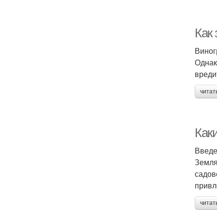
Как
Виног
Однак
вреди
читат
Каки
Введ
Земля
садов
привле
читат