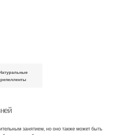
Натуральные
репелленты
зней
тельным занятием, но оно также может быть