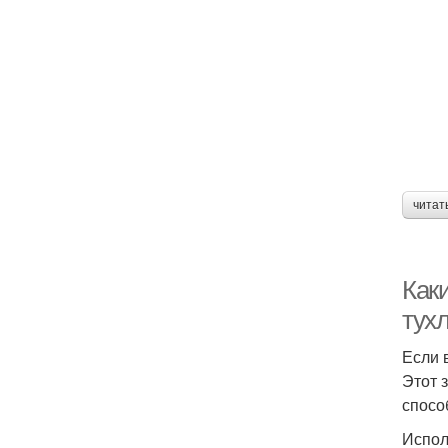
читат
Как
тух
Если 
Этот 
спосо
Испол