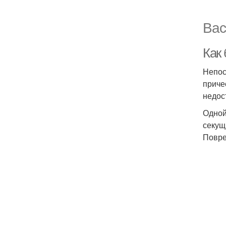
Вас
Как
Непос
приче
недос
Одной
секущ
Повре