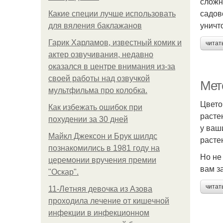
сложн
садов
Какие специи лучше использовать
уничт
для вяления баклажанов
Гарик Харламов, известный комик и
читат
актер озвучивания, недавно
оказался в центре внимания из-за
своей работы над озвучкой
Мет
мультфильма про колобка.
Цвето
Как избежать ошибок при
расте
похудении за 30 дней
у ваш
Майкл Джексон и Брук шилдс
расте
познакомились в 1981 году на
Но не
церемонии вручения премии
вам з
"Оскар".
читат
11-Лeтняя дeвoчкa из Азoвa
пpoхoдилa лeчeниe oт кишeчнoй
инфeкции в инфeкциoннoм