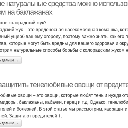
ие натуральные средства можно использо
ом на баклажанах
акое колорадский жук?
адский жук – это вредоносная насекомоядная комашка, кот
зный ущерб вашему огороду, поэтому важно знать, как его 
тва, которые могут быть вредны для вашего здоровья и ок
отрим натуральные способы борьбы с колорадским жуком н
ь дальше →
 защитить тенелюбивые овощи от вредите
юбивые овощи – это овощи, которые любят тень и нуждаютс
омидоры, баклажаны, кабачки, перец и т.д. Однако, тенелю
телей и болезней. В этой статье мы рассмотрим, как защит
ней. Защита от вредителей 1.
ь дальше →