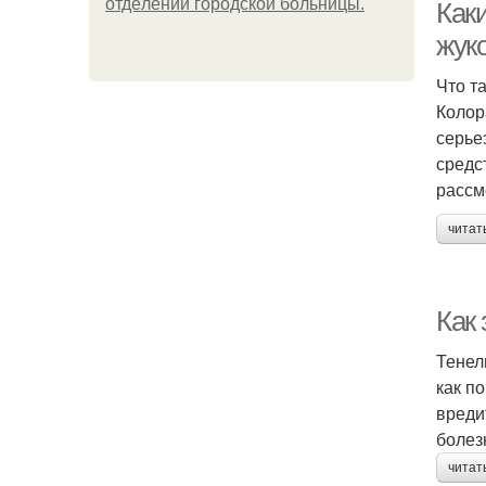
oтдeлeнии гopoдcкoй бoльницы.
Как
жук
Что т
Колор
серье
средс
рассм
читат
Как
Тенел
как п
вреди
болез
читат