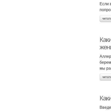
Если 
попро
читат
Как
жен
Аллер
берем
мы ра
читат
Как
Введ