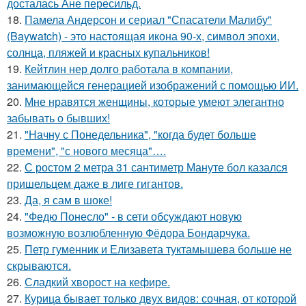
досталась Ане пересильд.
18.
Памела Андерсон и сериал "Спасатели Малибу"
(Baywatch) - это настоящая икона 90-х, символ эпохи,
солнца, пляжей и красных купальников!
19.
Кейтлин нер долго работала в компании,
занимающейся генерацией изображений с помощью ИИ.
20.
Мне нравятся женщины, которые умеют элегантно
забывать о бывших!
21.
"Начну с Понедельника", "когда будет больше
времени", "с нового месяца"….
22.
С ростом 2 метра 31 сантиметр Мануте бол казался
пришельцем даже в лиге гигантов.
23.
Да, я сам в шоке!
24.
"Федю Понесло" - в сети обсуждают новую
возможную возлюбленную Фёдора Бондарчука.
25.
Петр гуменник и Елизавета туктамышева больше не
скрываются.
26.
Сладкий хворост на кефире.
27.
Курица бывает только двух видов: сочная, от которой