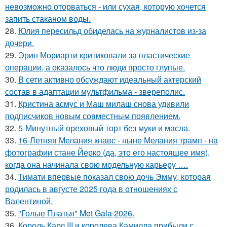
невозможно оторваться - или сухая, которую хочется
запить стаканом воды.
28.
Юлия пересильд обиделась на журналистов из-за
дочери.
29.
Эрин Мориарти критиковали за пластические
операции, а оказалось что люди просто глупые.
30.
В сети активно обсуждают идеальный актерский
состав в адаптации мультфильма - звереполис.
31.
Кристина асмус и Маш милаш снова удивили
подписчиков новым совместным появлением.
32.
5-Минутный ореховый торт без муки и масла.
33.
16-Летняя Мелания кнавс - ныне Мелания трамп - на
фотографии стане Йерко (да, это его настоящее имя),
когда она начинала свою модельную карьеру ….
34.
Тимати впервые показал свою дочь Эмму, которая
родилась в августе 2025 года в отношениях с
Валентиной.
35.
"Голые Платья" Met Gala 2026.
36.
Король Карл III и королева Камилла прибыли с