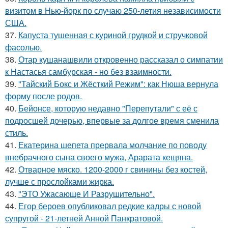
визитом в Нью-йорк по случаю 250-летия независимости
США.
37.
Капуста тушенная с куриной грудкой и стручковой
фасолью.
38.
Отар кушанашвили откровенно рассказал о симпатии
к Настасья самбурская - но без взаимности.
39.
"Тайский Бокс и Жёсткий Режим": как Нюша вернула
форму после родов.
40.
Бейонсе, которую недавно "Перепутали" с её с
подросшей дочерью, впервые за долгое время сменила
стиль.
41.
Екатерина шепета прервала молчание по поводу
внебрачного сына своего мужа, Арарата кещяна.
42.
Отварное мяско. 1200-2000 г свинины без костей,
лучше с прослойками жирка.
43.
"ЭТО Ужасающе И Разрушительно".
44.
Егор бероев опубликовал редкие кадры с новой
супругой - 21-летней Анной Панкратовой.