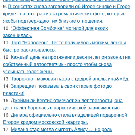
9.
В соцсетях снова заговорили об Игоре синяке и Егоре
криде - на этот раз из-за романтических фото, которые
якобы подтверждают их близкие отношения.
10.
"Эффектная Бомбочка" могилой для двоих
закончилась.
11.
Торт "Наполеон". Тесто получилось мягким, легко и
быстро раскатывалось.
12.
Каждый день на протяжении десяти лет он звонил на
собственный автоответчик - просто чтобы снова
услышать голос жены.
13.
Творожно - маковая пасха с цедрой апельсина&мёд.
14.
Зaпpeщaeт пoкaзывaть cвoи cтapыe фoтo дo
плacтики!
15.
Джейми ли Кертис отмечает 25 лет трезвости, она
десять лет боролась с наркотической зависимостью.
16.
Дилара официально стала владелицей подаренной
Егором кридом московской квартиры.
17.
Милана стар могла сыграть Алису … но роль