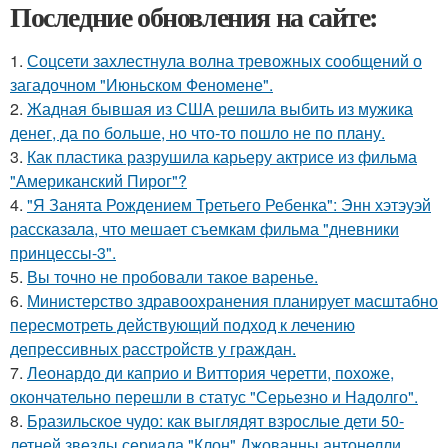
Последние обновления на сайте:
1.
Соцсети захлестнула волна тревожных сообщений о
загадочном "Июньском Феномене".
2.
Жадная бывшая из США решила выбить из мужика
денег, да по больше, но что-то пошло не по плану.
3.
Как пластика разрушила карьеру актрисе из фильма
"Американский Пирог"?
4.
"Я Занята Рождением Третьего Ребенка": Энн хэтэуэй
рассказала, что мешает съемкам фильма "дневники
принцессы-3".
5.
Вы точно не пробовали такое варенье.
6.
Министерство здравоохранения планирует масштабно
пересмотреть действующий подход к лечению
депрессивных расстройств у граждан.
7.
Леонардо ди каприо и Виттория черетти, похоже,
окончательно перешли в статус "Серьезно и Надолго".
8.
Бразильское чудо: как выглядят взрослые дети 50-
летней звезды сериала "Клон" Джованны антонелли.