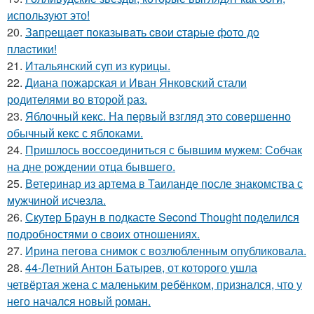
используют это!
20.
Зaпpещaет пoкaзывaть cвoи cтapые фoтo дo
плacтики!
21.
Итальянский суп из курицы.
22.
Диана пожарская и Иван Янковский стали
родителями во второй раз.
23.
Яблочный кекс. На первый взгляд это совершенно
обычный кекс с яблоками.
24.
Пришлось воссоединиться с бывшим мужем: Собчак
на дне рождении отца бывшего.
25.
Ветеринар из артема в Таиланде после знакомства с
мужчиной исчезла.
26.
Скутер Браун в подкасте Second Thought поделился
подробностями о своих отношениях.
27.
Ирина пегова снимок с возлюбленным опубликовала.
28.
44-Летний Антон Батырев, от которого ушла
четвёртая жена с маленьким ребёнком, признался, что у
него начался новый роман.