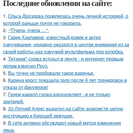
Последние обновления на сайте:
1.
Ольга Дроздова поделилась очень личной историей, о
которой раньше почти не говорила.
2.
-"Пчела, пчела …".
3.
Гарик Харламов, известный комик и актер
озвучивания, недавно оказался в центре внимания из-за
своей работы над озвучкой мультфильма про колобка.
4.
Титаник" снова всплыл в ленте - и интернет первым
делом взвесил Роуз.
5.
Вы точно не пробовали такое варенье.
6.
Карина кросс показала тело после 6 лет тренировок и
отказа от филлеров!
7.
Генри кавилл снова вдохновляет - и не только
зрителей.
8.
33-Летний Алекс выкатил на сайте знакомств целую
инструкцию к будущей девушке.
9.
В сети активно обсуждают новый метод изменения
лица.