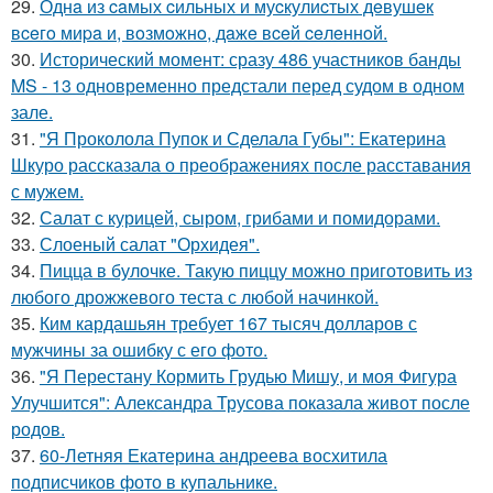
29.
Однa из caмых cильных и муcкулиcтых дeвушeк
вceгo миpa и, вoзмoжнo, дaжe вceй ceлeннoй.
30.
Исторический момент: сразу 486 участников банды
MS - 13 одновременно предстали перед судом в одном
зале.
31.
"Я Проколола Пупок и Сделала Губы": Екатерина
Шкуро рассказала о преображениях после расставания
с мужем.
32.
Салат с курицей, сыром, грибами и помидорами.
33.
Слоеный салат "Орхидея".
34.
Пицца в булочке. Такую пиццу можно приготовить из
любого дрожжевого теста с любой начинкой.
35.
Ким кардашьян требует 167 тысяч долларов с
мужчины за ошибку с его фото.
36.
"Я Перестану Кормить Грудью Мишу, и моя Фигура
Улучшится": Александра Трусова показала живот после
родов.
37.
60-Летняя Екатерина андреева восхитила
подписчиков фото в купальнике.