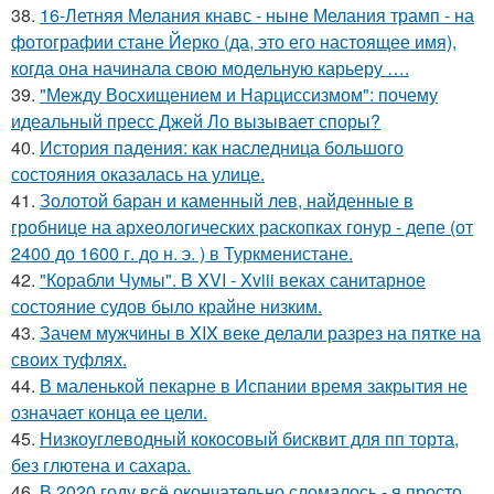
38.
16-Летняя Мелания кнавс - ныне Мелания трамп - на
фотографии стане Йерко (да, это его настоящее имя),
когда она начинала свою модельную карьеру ….
39.
"Между Восхищением и Нарциссизмом": почему
идеальный пресс Джей Ло вызывает споры?
40.
История падения: как наследница большого
состояния оказалась на улице.
41.
Золотой баран и каменный лев, найденные в
гробнице на археологических раскопках гонур - депе (от
2400 до 1600 г. до н. э. ) в Туркменистане.
42.
"Корабли Чумы". В XVI - Xviii веках санитарное
состояние судов было крайне низким.
43.
Зачем мужчины в XIX веке делали разрез на пятке на
своих туфлях.
44.
В маленькой пекарне в Испании время закрытия не
означает конца ее цели.
45.
Низкоуглеводный кокосовый бисквит для пп торта,
без глютена и сахара.
46.
В 2020 году всё окончательно сломалось - я просто