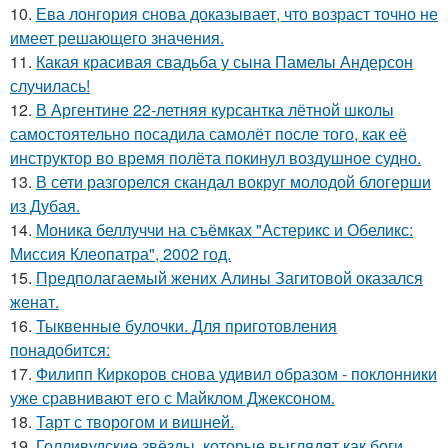
10.
Ева лонгория снова доказывает, что возраст точно не
имеет решающего значения.
11.
Какая красивая свадьба у сына Памелы Андерсон
случилась!
12.
В Аргентине 22-летняя курсантка лётной школы
самостоятельно посадила самолёт после того, как её
инструктор во время полёта покинул воздушное судно.
13.
В сети разгорелся скандал вокруг молодой блогерши
из Дубая.
14.
Моника беллуччи на съёмках "Астерикс и Обеликс:
Миссия Клеопатра", 2002 год.
15.
Предполагаемый жених Алины Загитовой оказался
женат.
16.
Тыквенные булочки. Для приготовления
понадобится:
17.
Филипп Киркоров снова удивил образом - поклонники
уже сравнивают его с Майклом Джексоном.
18.
Тарт с творогом и вишней.
19.
Голливудские звёзды, которые выглядят как боги,