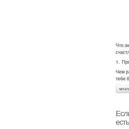
Что з
счаст
1. Пр
Чем р
тебе 
читат
Если
ест