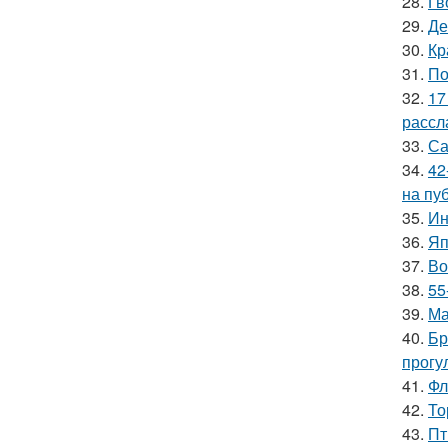
28.
Гв
29.
Де
30.
Кр
31.
По
32.
17
рассл
33.
Са
34.
42
на пу
35.
Ин
36.
Яп
37.
Во
38.
55
39.
Ма
40.
Бр
прогу
41.
Фл
42.
То
43.
Пт