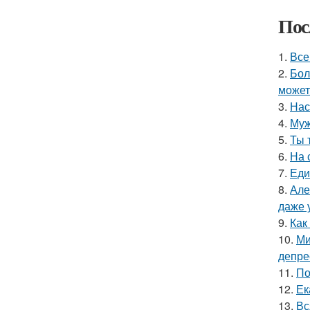
Пос
1.
Все
2.
Бол
может
3.
Нас
4.
Муж
5.
Ты 
6.
На 
7.
Еди
8.
Але
даже 
9.
Как
10.
Ми
депре
11.
По
12.
Ек
13.
Вс