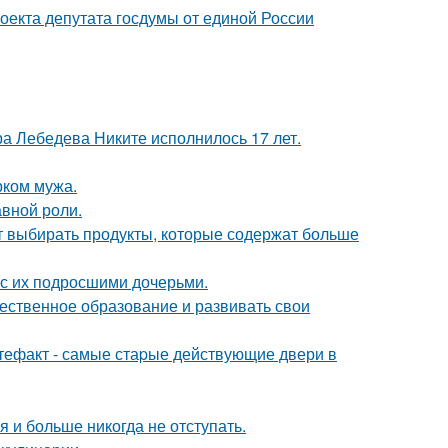
оекта депутата госдумы от единой России
 Лебедева Никите исполнилось 17 лет.
рком мужа.
авной роли.
чит выбирать продукты, которые содержат больше
 с их подросшими дочерьми.
чественное образование и развивать свои
ртефакт - самые стаpые действующие двери в
я и больше никогда не отступать.