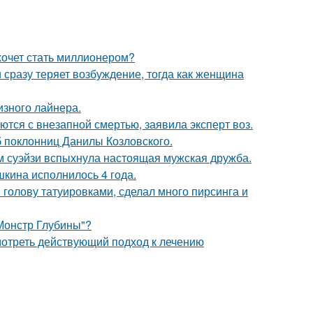
хочет стать миллионером?
 сразу теряет возбуждение, тогда как женщина
изного лайнера.
тся с внезапной смертью, заявила эксперт воз.
б поклонниц Данилы Козловского.
м суэйзи вспыхнула настоящая мужская дружба.
кина исполнилось 4 года.
 голову татуировками, сделал много пирсинга и
 Монстр Глубины"?
отреть действующий подход к лечению