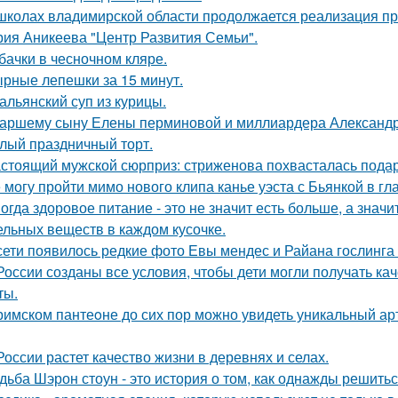
школах владимирской области продолжается реализация пр
рия Аникеева "Центр Развития Семьи".
бачки в чесночном кляре.
рные лепешки за 15 минут.
альянский суп из курицы.
аршему сыну Елены перминовой и миллиардера Александра
лый праздничный торт.
стоящий мужской сюрприз: стриженова похвасталась пода
 могу пройти мимо нового клипа канье уэста с Бьянкой в гл
огда здоровое питание - это не значит есть больше, а зна
ельных веществ в каждом кусочке.
сети появилось редкие фото Евы мендес и Райана гослинга
России созданы все условия, чтобы дети могли получать ка
ты.
римском пантеoне до сих пор можно увидеть уникальный а
России растет качество жизни в деревнях и селах.
дьба Шэрон стоун - это история о том, как однажды решитьс