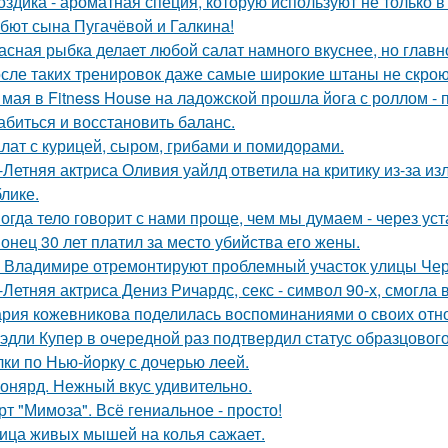
оздика - ароматная специя, которую используют не только в
бют сына Пугачёвой и Галкина!
асная рыбка делает любой салат намного вкуснее, но главн
сле таких тренировок даже самые широкие штаны не скроют
 мая в Fitness House на ладожской прошла йога с роллом - 
абиться и восстановить баланс.
лат с курицей, сыром, грибами и помидорами.
-Летняя актриса Оливия уайлд ответила на критику из-за и
блике.
огда тело говорит с нами проще, чем мы думаем - через уст
онец 30 лет платил за место убийства его жены.
 Владимире отремонтируют проблемный участок улицы Че
-Летняя актриса Дениз Ричардс, секс - символ 90-х, смогла
рия кожевникова поделилась воспоминаниями о своих отно
эдли Купер в очередной раз подтвердил статус образцового
лки по Нью-йорку с дочерью леей.
онярд. Нежный вкус удивительно.
рт "Мимоза". Всё гениальное - просто!
ица живых мышей на колья сажает.