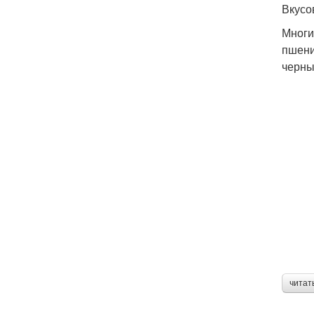
Вкусо
Многи
пшени
черны
читат