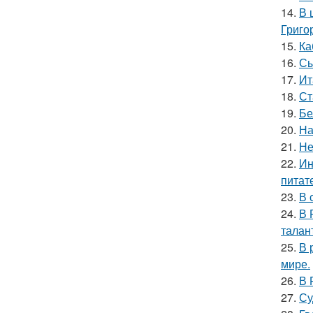
14.
В 
Григо
15.
Ка
16.
Сы
17.
Ит
18.
Ст
19.
Бе
20.
На
21.
Не
22.
Ин
питат
23.
В 
24.
В 
талан
25.
В 
мире.
26.
В 
27.
Су