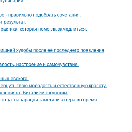
 кулинарии.
ое - правильно подобрать сочетания.
 результат.
практика, которая помогла замедлиться,
злишней худобы после её последнего появления
алость, настроение и самочувствие.
рнышевского.
 вернуть свою молодость и естественную красоту.
шениях с Виталием гогунским.
 отца: папарацци заметили актера во время