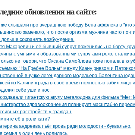
ледние обновления на сайте:
 же слышали про вчерашнюю победу Бена аффлека в "кто 
ьшинство замечало, что после оргазма мужчина часто почти
 дольше сохранять возбуждение.
тя Макаревич и её бывший супруг поженились на борту кру
чины с умными и образованными супругами реже сталкиваю
только не говори, что Оксана Самойлова тоже попала в клу
съёмках "На Гребне Волны" между Киану ривзом и Патрико
нственной внучке легендарного модельера Валентина юдаш
ксей из Калининграда в своё время полностью забил лицо и
удалил себе уши и нос.
 создавали гигантскую акулу мегалодона для фильма "Мег:
нистерство здравоохранения планирует масштабно пересм
ссивных расстройств у граждан.
мните её в роли кати?
атерина андреева пьёт кровь ради молодости - буквально.
я семья в один день родилась.