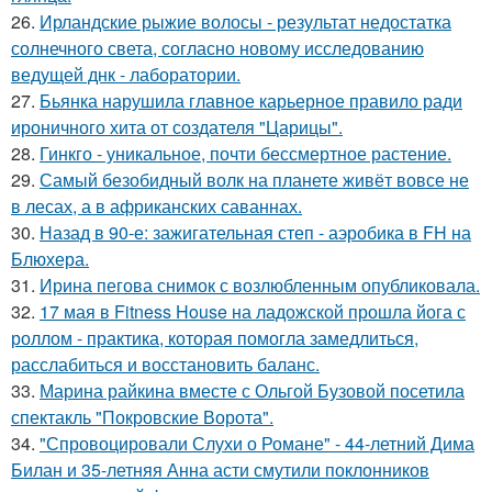
26.
Ирландские рыжие волосы - результат недостатка
солнечного света, согласно новому исследованию
ведущей днк - лаборатории.
27.
Бьянка нарушила главное карьерное правило ради
ироничного хита от создателя "Царицы".
28.
Гинкго - уникальное, почти бессмертное растение.
29.
Самый безобидный волк на планете живёт вовсе не
в лесах, а в африканских саваннах.
30.
Назад в 90-е: зажигательная степ - аэробика в FH на
Блюхера.
31.
Ирина пегова снимок с возлюбленным опубликовала.
32.
17 мая в Fitness House на ладожской прошла йога с
роллом - практика, которая помогла замедлиться,
расслабиться и восстановить баланс.
33.
Марина райкина вместе с Ольгой Бузовой посетила
спектакль "Покровские Ворота".
34.
"Спровоцировали Слухи о Романе" - 44-летний Дима
Билан и 35-летняя Анна асти смутили поклонников