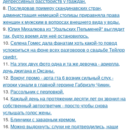
депрессивных расстройств у граждан.
8.
Последовав примеру скандинавских стран,
администрация немецкой столицы приравняла права
женщин к мужским в вопросах внешнего вида у воды.
9.
Юлия Михалкова из "Уральских Пельменей" выглядит
так, будто время для неё остановилось.
10.
Селена Гомес дала фанатам хоть какой-то повод
успокоиться на фоне всех разговоров о свадьбе Тейлор
свифт.
11.
На этих двух фото одна и та же девочка - ариелла,
дочь джигана и Оксаны.
12.
Вокруг промо - арта гта 6 возник сильный слух -
игроки узнали в главной героине Габриэлу Чикин.
13.
Рассольник с перловкой.
14.
Каждый день на протяжении десяти лет он звонил на
собственный автоответчик - просто чтобы снова
услышать голос жены.
15.
Блинчики с заварным кремом.
16.
Можно выдохнуть: слухи не подтвердились, наши