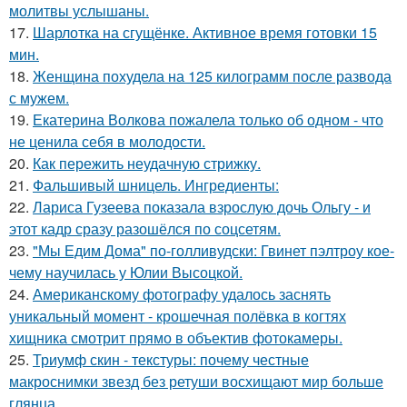
молитвы услышаны.
17.
Шарлотка на сгущёнке. Активное время готовки 15
мин.
18.
Женщина похудела на 125 килограмм после развода
с мужем.
19.
Екатерина Волкова пожалела только об одном - что
не ценила себя в молодости.
20.
Как пережить неудачную стрижку.
21.
Фальшивый шницель. Ингредиенты:
22.
Лариса Гузеева показала взрослую дочь Ольгу - и
этот кадр сразу разошёлся по соцсетям.
23.
"Мы Едим Дома" по-голливудски: Гвинет пэлтроу кое-
чему научилась у Юлии Высоцкой.
24.
Американскому фотографу удалось заснять
уникальный момент - крошечная полёвка в когтях
хищника смотрит прямо в объектив фотокамеры.
25.
Триумф скин - текстуры: почему честные
макроснимки звезд без ретуши восхищают мир больше
глянца.