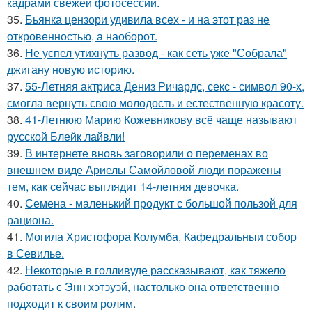
кадрами свежей фотосессии.
35.
Бьянка цензори удивила всех - и на этот раз не
откровенностью, а наоборот.
36.
Не успел утихнуть развод - как сеть уже "Собрала"
джигану новую историю.
37.
55-Летняя актриса Дениз Ричардс, секс - символ 90-х,
смогла вернуть свою молодость и естественную красоту.
38.
41-Летнюю Марию Кожевникову всё чаще называют
русской Блейк лайвли!
39.
В интернете вновь заговорили о переменах во
внешнем виде Ариелы Самойловой люди поражены
тем, как сейчас выглядит 14-летняя девочка.
40.
Семена - маленький продукт с большой пользой для
рациона.
41.
Могила Христофора Колумба, Кафедральныи собор
в Севилье.
42.
Некоторые в голливуде рассказывают, как тяжело
работать с Энн хэтэуэй, настолько она ответственно
подходит к своим ролям.