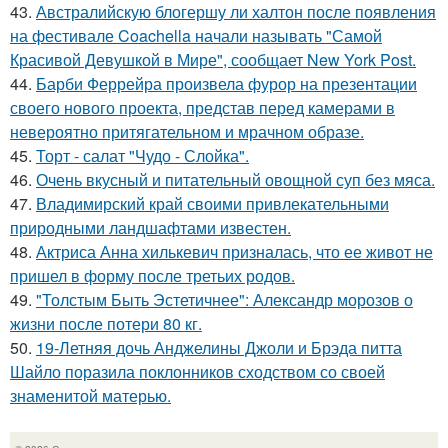
43.
Австралийскую блогершу ли халтон после появления
на фестивале Coachella начали называть "Самой
Красивой Девушкой в Мире", сообщает New York Post.
44.
Барби Феррейра произвела фурор на презентации
своего нового проекта, представ перед камерами в
невероятно притягательном и мрачном образе.
45.
Торт - салат "Чудо - Слойка".
46.
Очень вкусный и питательный овощной суп без мяса.
47.
Владимирский край своими привлекательными
природными ландшафтами известен.
48.
Актриса Анна хилькевич призналась, что ее живот не
пришел в форму после третьих родов.
49.
"Толстым Быть Эстетичнее": Александр морозов о
жизни после потери 80 кг.
50.
19-Летняя дочь Анджелины Джоли и Брэда питта
Шайло поразила поклонников сходством со своей
знаменитой матерью.