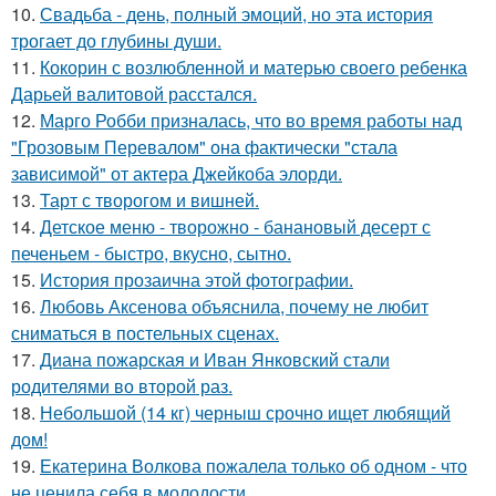
10.
Свадьба - день, полный эмоций, но эта история
трогает до глубины души.
11.
Кокорин с возлюбленной и матерью своего ребенка
Дарьей валитовой расстался.
12.
Марго Робби призналась, что во время работы над
"Грозовым Перевалом" она фактически "стала
зависимой" от актера Джейкоба элорди.
13.
Тарт с творогом и вишней.
14.
Детское меню - творожно - банановый десерт с
печеньем - быстро, вкусно, сытно.
15.
История прозаична этой фотографии.
16.
Любовь Аксенова объяснила, почему не любит
сниматься в постельных сценах.
17.
Диана пожарская и Иван Янковский стали
родителями во второй раз.
18.
Небольшой (14 кг) черныш срочно ищет любящий
дом!
19.
Екатерина Волкова пожалела только об одном - что
не ценила себя в молодости.