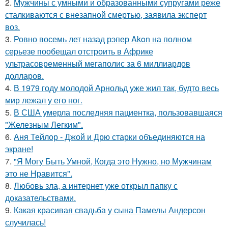
2.
Мужчины с умными и образованными супругами реже
сталкиваются с внезапной смертью, заявила эксперт
воз.
3.
Ровно восемь лет назад рэпер Akon на полном
серьезе пообещал отстроить в Африке
ультрасовременный мегаполис за 6 миллиардов
долларов.
4.
В 1979 году молодой Арнольд уже жил так, будто весь
мир лежал у его ног.
5.
В США умерла последняя пациентка, пользовавшаяся
"Железным Легким".
6.
Аня Тейлор - Джой и Дрю старки объединяются на
экране!
7.
"Я Могу Быть Умной, Когда это Нужно, но Мужчинам
это не Нравится".
8.
Любовь зла, а интернет уже открыл папку с
доказательствами.
9.
Какая красивая свадьба у сына Памелы Андерсон
случилась!