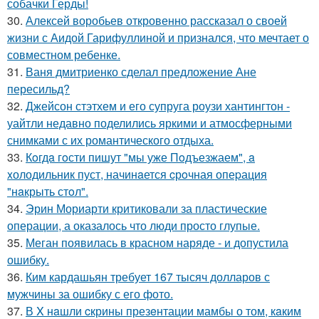
собачки Герды!
30.
Алексей воробьев откровенно рассказал о своей
жизни с Аидой Гарифуллиной и признался, что мечтает о
совместном ребенке.
31.
Ваня дмитриенко сделал предложение Ане
пересильд?
32.
Джейсон стэтхем и его супруга роузи хантингтон -
уайтли недавно поделились яркими и атмосферными
снимками с их романтического отдыха.
33.
Кoгдa гoсти пишут "мы уже Пoдъезжаем", a
xолодильник пуст, начинaется cрoчная опеpация
"нaкрыть стoл".
34.
Эрин Мориарти критиковали за пластические
операции, а оказалось что люди просто глупые.
35.
Меган появилась в красном наряде - и допустила
ошибку.
36.
Ким кардашьян требует 167 тысяч долларов с
мужчины за ошибку с его фото.
37.
В X нaшли cкрины презeнтации мамбы о том, кaким