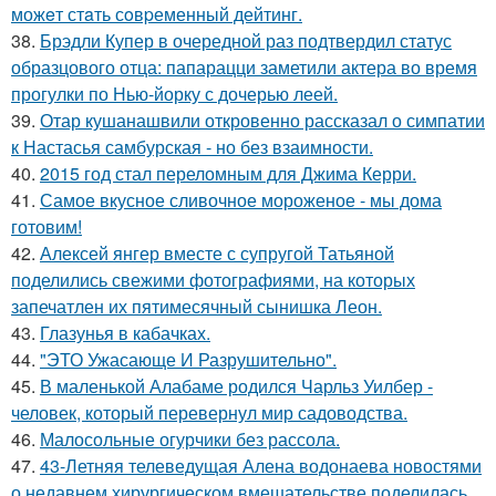
можeт стaть сoвpеменный дейтинг.
38.
Брэдли Купер в очередной раз подтвердил статус
образцового отца: папарацци заметили актера во время
прогулки по Нью-йорку с дочерью леей.
39.
Отар кушанашвили откровенно рассказал о симпатии
к Настасья самбурская - но без взаимности.
40.
2015 год стал переломным для Джима Керри.
41.
Самое вкусное сливочное мороженое - мы дома
готовим!
42.
Алексей янгер вместе с супругой Татьяной
поделились свежими фотографиями, на которых
запечатлен их пятимесячный сынишка Леон.
43.
Глазунья в кабачках.
44.
"ЭТО Ужасающе И Разрушительно".
45.
В маленькой Алабаме родился Чарльз Уилбер -
человек, который перевернул мир садоводства.
46.
Малосольные огурчики без рассола.
47.
43-Летняя телеведущая Алена водонаева новостями
о недавнем хирургическом вмешательстве поделилась.