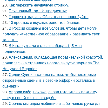
20.
Как пережить неудачную стрижку.
21.
Печёночный торт. Ингредиенты:
22.
Горшочек, варись. Обязательно попробуйте!
23.
10 простых и вкусных рецептов блинов.
24.
В России созданы все условия, чтобы дети могли
получать качественное образование и развивать свои
таланты.
25.
В Китае украли и съели собаку с 1, 5 млн
подписчиков.
26.
Алекса Деми, обладающая поразительной красотой,
появилась на страницах нового выпуска журнала The
Hollywood Reporter.
27.
Сидни Суини настояла на том, чтобы некоторые
откровенные сцены в 3 сезоне эйфории остались в
сценарии.
28.
Аврора киба, похоже, снова готовится к важному
шагу в своей жизни - свадьбе!
29.
Срочно мы ищем любящие и заботливые ручки для