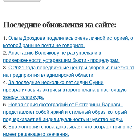
Последние обновления на сайте:
1.
Ольга Дроздова поделилась очень личной историей, о
которой раньше почти не говорила.
2.
Анастасию Волочкову не раз упрекали в
приверженности устаревшим бьюти - процедурам.
3.
С 2021 года передвижные центры здоровья выезжают
на предприятия владимирской области.
4.
За последние несколько лет сидни Суини
превратилась из актрисы второго плана в настоящую
звезду голливуда.
5.
Новая серия фотографий от Екатерины Варнавы
представляет собой яркий и стильный образ, который
подчеркивает её индивидуальность и чувство моды.
6.
Ева лонгория снова доказывает, что возраст точно не
имеет решающего значения.