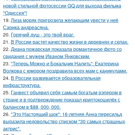
новой стильной фотосессии GQ для выхода фильма
"Одиссея"!
19.
Лиза моряк пригрозила желающим увести у неё
Сарика андреасяна.
20.
Горячий душ - это твой враг.
21.
В России растет качество жизни в деревнях и селах.
22.
Диана пожарская показала романтичное фото со
свидания с мужем Иваном Янковским.
23.
"Теперь Можно и Бокальчик Налить": Екатерина
Волкова с юмором поздравила всех мам с каникулами.
24.
В России развивается образовательная
инфраструктура.
25.
Ганвест объявил себя самым богатым рэпером в
стране и в подтверждение показал криптокошелёк с
балансом в $88, 000, 000.
26.
"Это Настоящий шок": 16-летняя Анна пересильд
выразила недовольство списком "30 самых страшных
актрис".