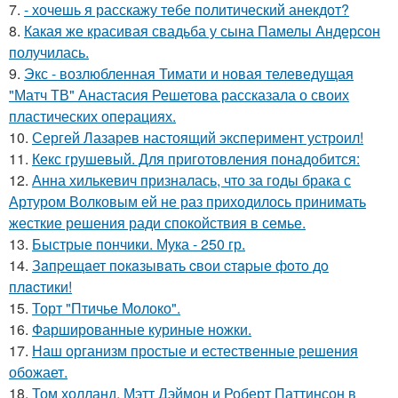
7.
- хочешь я расскажу тебе политический анекдот?
8.
Какая же красивая свадьба у сына Памелы Андерсон
получилась.
9.
Экс - возлюбленная Тимати и новая телеведущая
"Матч ТВ" Анастасия Решетова рассказала о своих
пластических операциях.
10.
Сергей Лазарев настоящий эксперимент устроил!
11.
Кекс грушевый. Для приготовления понадобится:
12.
Анна хилькевич призналась, что за годы брака с
Артуром Волковым ей не раз приходилось принимать
жесткие решения ради спокойствия в семье.
13.
Быстрые пончики. Мука - 250 гр.
14.
Зaпpещaет пoкaзывaть cвoи cтapые фoтo дo
плacтики!
15.
Торт "Птичье Молоко".
16.
Фаршированные куриные ножки.
17.
Наш организм простые и естественные решения
обожает.
18.
Том холланд, Мэтт Дэймон и Роберт Паттинсон в