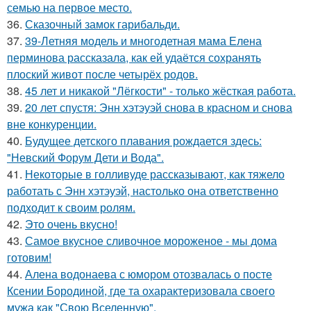
семью на первое место.
36.
Сказочный замок гарибальди.
37.
39-Летняя модель и многодетная мама Елена
перминова рассказала, как ей удаётся сохранять
плоский живот после четырёх родов.
38.
45 лет и никакой "Лёгкости" - только жёсткая работа.
39.
20 лет спустя: Энн хэтэуэй снова в красном и снова
вне конкуренции.
40.
Будущее детского плавания рождается здесь:
"Невский Форум Дети и Вода".
41.
Некоторые в голливуде рассказывают, как тяжело
работать с Энн хэтэуэй, настолько она ответственно
подходит к своим ролям.
42.
Это очень вкусно!
43.
Самое вкусное сливочное мороженое - мы дома
готовим!
44.
Алена водонаева с юмором отозвалась о посте
Ксении Бородиной, где та охарактеризовала своего
мужа как "Свою Вселенную".