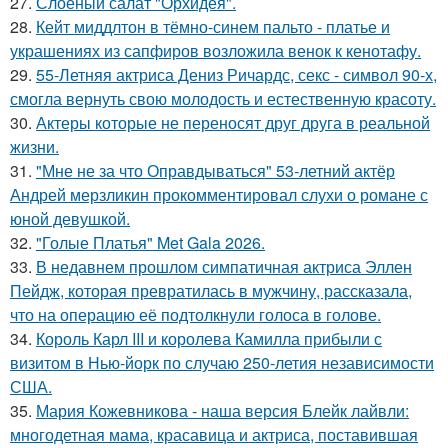
27.
Слоеный салат "Орхидея".
28.
Кейт миддлтон в тёмно-синем пальто - платье и
украшениях из сапфиров возложила венок к кенотафу.
29.
55-Летняя актриса Дениз Ричардс, секс - символ 90-х,
смогла вернуть свою молодость и естественную красоту.
30.
Актеры которые не переносят друг друга в реальной
жизни.
31.
"Мне не за что Оправдываться" 53-летний актёр
Андрей мерзликин прокомментировал слухи о романе с
юной девушкой.
32.
"Голые Платья" Met Gala 2026.
33.
В недавнем прошлом симпатичная актриса Эллен
Пейдж, которая превратилась в мужчину, рассказала,
что на операцию её подтолкнули голоса в голове.
34.
Король Карл III и королева Камилла прибыли с
визитом в Нью-йорк по случаю 250-летия независимости
США.
35.
Мария Кожевникова - наша версия Блейк лайвли:
многодетная мама, красавица и актриса, поставившая