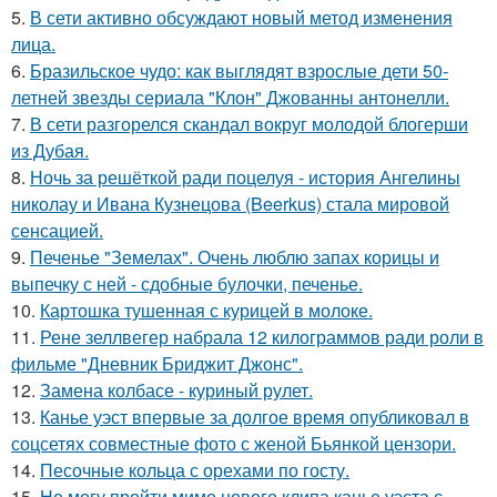
5.
В сети активно обсуждают новый метод изменения
лица.
6.
Бразильское чудо: как выглядят взрослые дети 50-
летней звезды сериала "Клон" Джованны антонелли.
7.
В сети разгорелся скандал вокруг молодой блогерши
из Дубая.
8.
Ночь за решёткой ради поцелуя - история Ангелины
николау и Ивана Кузнецова (Beerkus) стала мировой
сенсацией.
9.
Печенье "Земелах". Очень люблю запах корицы и
выпечку с ней - сдобные булочки, печенье.
10.
Картошка тушенная с курицей в молоке.
11.
Рене зеллвегер набрала 12 килограммов ради роли в
фильме "Дневник Бриджит Джонс".
12.
Замена колбасе - куриный рулет.
13.
Канье уэст впервые за долгое время опубликовал в
соцсетях совместные фото с женой Бьянкой цензори.
14.
Песочные кольца с орехами по госту.
15.
Не могу пройти мимо нового клипа канье уэста с