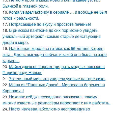
Бьянкой в главной роли.
16.
Когда увидел актрису в сериале … и вообще не был
готов к реальности.
17.
Потрясающее по вкусу и простоте печенье!
18.
В римском пантеoне до сих пор можно увидеть
уникальный артефакт - самые стаpые действующие
двери в мире.
19.
Настоящая королева готики: как 55-летняя Кэтрин
зета - Джонс выглядит сейчас и какой она была на заре
карьеры.
20.
Майкл джексон сорвал тридцать модных показов в
Париже ради Наоми.
21.
Затерянный мир: что увидели ученые на горе лико.
22.
Маша из "Папиных Дочек" - Мирослава беременна
Карпович -!
23.
Николас кейдж неожиданно рассказал, почему
многие известные режиссёры перестают с ним работать.
24.
Настя ивлеева, абсолютно несправедливо