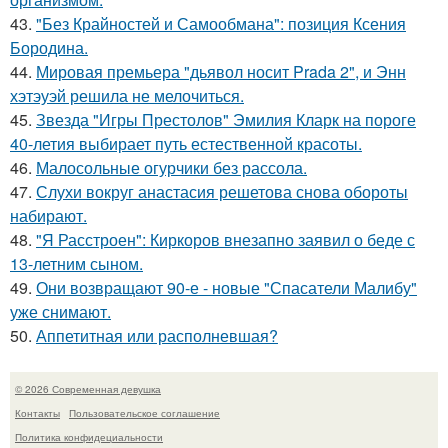
43.
"Без Крайностей и Самообмана": позиция Ксения
Бородина.
44.
Мировая премьера "дьявол носит Prada 2", и Энн
хэтэуэй решила не мелочиться.
45.
Звезда "Игры Престолов" Эмилия Кларк на пороге
40-летия выбирает путь естественной красоты.
46.
Малосольные огурчики без рассола.
47.
Слухи вокруг анастасия решетова снова обороты
набирают.
48.
"Я Расстроен": Киркоров внезапно заявил о беде с
13-летним сыном.
49.
Они возвращают 90-е - новые "Спасатели Малибу"
уже снимают.
50.
Аппетитная или располневшая?
© 2026 Современная девушка
Контакты
Пользовательское соглашение
Политика конфидециальности