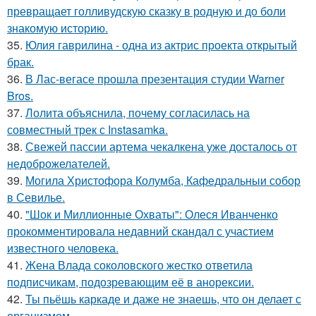
превращает голливудскую сказку в родную и до боли
знакомую историю.
35.
Юлия гаврилина - одна из актрис проекта открытый
брак.
36.
В Лас-вегасе прошла презентация студии Warner
Bros.
37.
Лолита объяснила, почему согласилась на
совместный трек с Instasamka.
38.
Свежей пассии артема чекалкена уже досталось от
недоброжелателей.
39.
Могила Христофора Колумба, Кафедральныи собор
в Севилье.
40.
"Шок и Миллионные Охваты": Олеся Иванченко
прокомментировала недавний скандал с участием
известного человека.
41.
Жена Влада соколовского жестко ответила
подписчикам, подозревающим её в анорексии.
42.
Ты пьёшь каркаде и даже не знаешь, что он делает с
организмом.