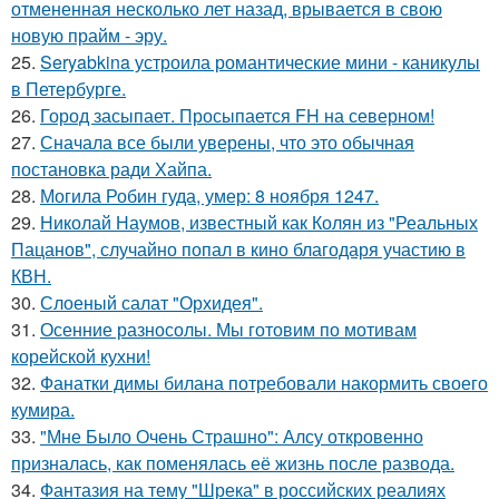
отмененная несколько лет назад, врывается в свою
новую прайм - эру.
25.
Seryabkina устроила романтические мини - каникулы
в Петербурге.
26.
Город засыпает. Просыпается FH на северном!
27.
Сначала все были уверены, что это обычная
постановка ради Хайпа.
28.
Могила Робин гуда, умер: 8 ноября 1247.
29.
Николай Наумов, известный как Колян из "Реальных
Пацанов", случайно попал в кино благодаря участию в
КВН.
30.
Слоеный салат "Орхидея".
31.
Осенние разносолы. Мы готовим по мотивам
корейской кухни!
32.
Фанатки димы билана потребовали накормить своего
кумира.
33.
"Мне Было Очень Страшно": Алсу откровенно
призналась, как поменялась её жизнь после развода.
34.
Фантазия на тему "Шрека" в российских реалиях