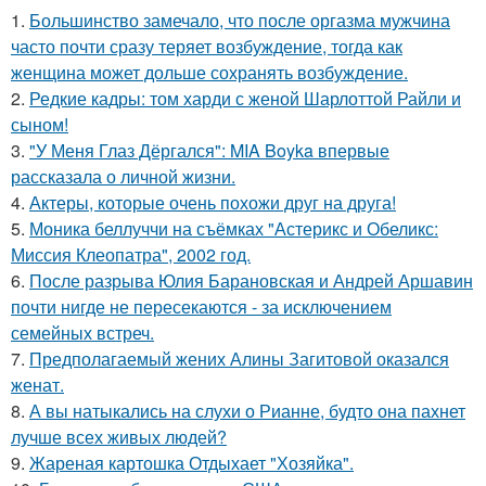
1.
Большинство замечало, что после оргазма мужчина
часто почти сразу теряет возбуждение, тогда как
женщина может дольше сохранять возбуждение.
2.
Редкие кадры: том харди с женой Шарлоттой Райли и
сыном!
3.
"У Меня Глаз Дёргался": MIA Boyka впервые
рассказала о личной жизни.
4.
Актеры, которые очень похожи друг на друга!
5.
Моника беллуччи на съёмках "Астерикс и Обеликс:
Миссия Клеопатра", 2002 год.
6.
После разрыва Юлия Барановская и Андрей Аршавин
почти нигде не пересекаются - за исключением
семейных встреч.
7.
Предполагаемый жених Алины Загитовой оказался
женат.
8.
А вы натыкались на слухи о Рианне, будто она пахнет
лучше всех живых людей?
9.
Жареная картошка Отдыхает "Хозяйка".