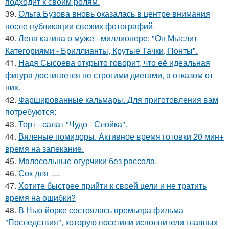
подходит к своим ролям.
39.
Ольга Бузова вновь оказалась в центре внимания
после публикации свежих фотографий.
40.
Лена катина о муже - миллионере: "Он Мыслит
Категориями - Бриллианты, Крутые Тачки, Понты".
41.
Надя Сысоева открыто говорит, что её идеальная
фигура достигается не строгими диетами, а отказом от
них.
42.
Фаршированные кальмары. Для приготовления вам
потребуются:
43.
Торт - салат "Чудо - Слойка".
44.
Вяленые помидоры. Активное время готовки 20 мин+
время на запекание.
45.
Малосольные огурчики без рассола.
46.
Сок для ….
47.
Хотите быстрее прийти к своей цели и не тратить
время на ошибки?
48.
В Нью-йорке состоялась премьера фильма
"Последствия", которую посетили исполнители главных