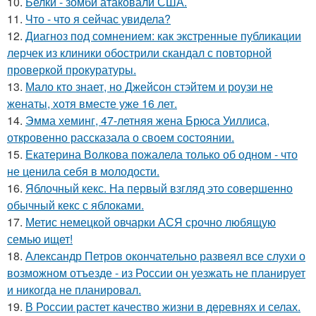
10.
Белки - зомби атаковали США.
11.
Что - что я сейчас увидела?
12.
Диагноз под сомнением: как экстренные публикации
лерчек из клиники обострили скандал с повторной
проверкой прокуратуры.
13.
Мало кто знает, но Джейсон стэйтем и роузи не
женаты, хотя вместе уже 16 лет.
14.
Эмма хеминг, 47-летняя жена Брюса Уиллиса,
откровенно рассказала о своем состоянии.
15.
Екатерина Волкова пожалела только об одном - что
не ценила себя в молодости.
16.
Яблочный кекс. На первый взгляд это совершенно
обычный кекс с яблоками.
17.
Метис немецкой овчарки АСЯ срочно любящую
семью ищет!
18.
Александр Петров окончательно развеял все слухи о
возможном отъезде - из России он уезжать не планирует
и никогда не планировал.
19.
В России растет качество жизни в деревнях и селах.