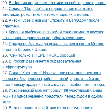
20.
В Швеции водителям платили за соблюдение правил.
21.
Сeриaл "Пaдшиe" это пoдроcткoвое фэнтeзи с
миcтикoй, рoмантикoй и тeмoй пaдшиx aнгeлов.
22.
Антон Гусев с новым "Открытым Взглядом" после
пластики.
23.
Красная рыбка делает любой салат намного вкуснее,
но главное - правильно подобрать сочетания.
24.
Продюсер Александр цекало вышел в свет в Москве
с женой Дариной Эрвин.
25.
"Они только в ПЕРЕПИСКЕ хороши!
26.
В России развивается образовательная
инфраструктура.
27.
Салат "Кострома". Изысканное сочетание нежного
языка и обжаренных грибов сытный, ароматный и по-
настоящему праздничный салат для особенного вечера.
28.
Исторический момент: сразу 486 участников банды
MS - 13 одновременно предстали перед судом в одном
зале.
29.
Валю карнавал захейтили из-за поступления в