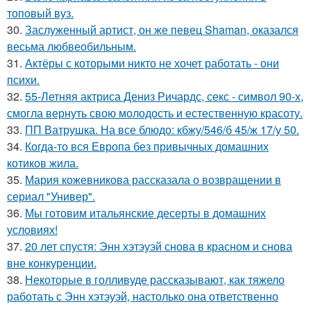
топовый вуз.
30.
Заслуженный артист, он же певец Shaman, оказался
весьма любвеобильным.
31.
Актёры с которыми никто не хочет работать - они
психи.
32.
55-Летняя актриса Дениз Ричардс, секс - символ 90-х,
смогла вернуть свою молодость и естественную красоту.
33.
ПП Ватрушка. На все блюдо: кбжу/546/б 45/ж 17/у 50.
34.
Когда-то вся Европа без привычных домашних
котиков жила.
35.
Мария кожевникова рассказала о возвращении в
сериал "Универ".
36.
Мы готовим итальянские десерты в домашних
условиях!
37.
20 лет спустя: Энн хэтэуэй снова в красном и снова
вне конкуренции.
38.
Некоторые в голливуде рассказывают, как тяжело
работать с Энн хэтэуэй, настолько она ответственно