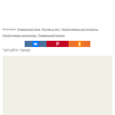
Категории:
Правильная пила
,
Гвоздик в яму
,
Необходимые инструменты
,
Необходимые материалы
,
Правильный размер
Читайте также
Без челки: простой способ заколоть волосы каре