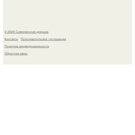
стала сенатором в Колумбии.
© 2026 Современная девушка
Контакты
Пользовательское соглашение
Политика конфидециальности
Обратная связь