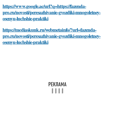
https://www.google.ac/url?q=https://fazenda-
pro.ru/novosti/peresazhivanie-gvozdiki-mnogoletney-
osenyu-luchshie-praktiki
https://mediaskunk.ru/webmetainfo/?url=fazenda-
pro.ru/novosti/peresazhivanie-gvozdiki-mnogoletney-
osenyu-luchshie-praktiki