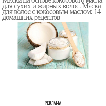
Масло для волос
для сухих и жирных волос. Маска
маслом
для волос с кокосовым маслом: 14
домашних рецептов
Масла для волос
Кокосовое масло
Масло от выпадения