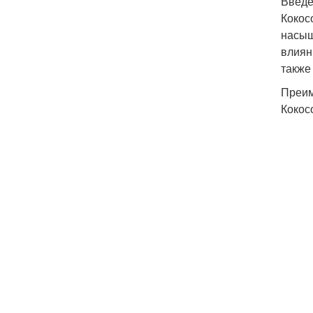
Введ
Кокос
насыщ
влиян
также
Преим
Кокос