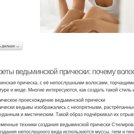
ь дальше →
реты ведьминской прически: почему воло
инская прическа, с её непослушными волосами, торчащими
туре и моде. Многие интересуются, как создать такой стиль 
ическое происхождение ведьминской прически
ически ведьмы изображались с неопрятными, растрёпанным
еданным и мистическим. Такой образ подчёркивал их отрыв
менные техники создания ведьминской прически Стилиров
оздания непослушного вида используются муссы, гели и пе