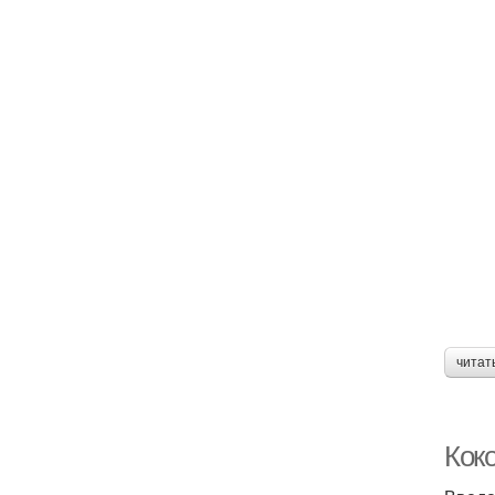
читат
Коко