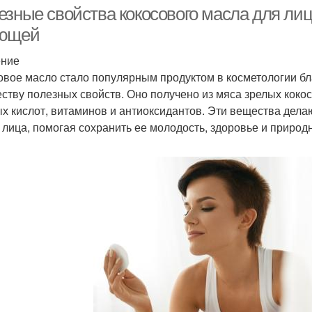
зные свойства кокосового масла для лица
ющей
ение
слоты в кокосовом
овое масло стало популярным продуктом в косметологии бл
масле
ству полезных свойств. Оно получено из мяса зрелых кок
х кислот, витаминов и антиоксидантов. Эти вещества дела
 лица, помогая сохранить ее молодость, здоровье и природ