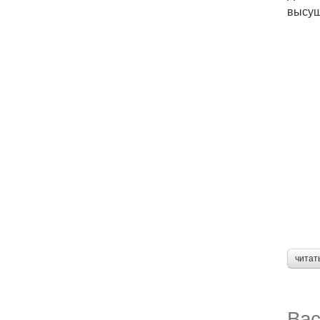
высуш
читат
Вас