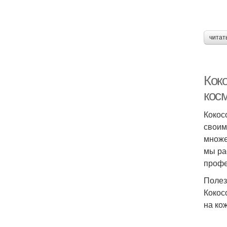
читат
Кок
кос
Кокос
своим
множе
мы ра
профе
Полез
Кокос
на ко