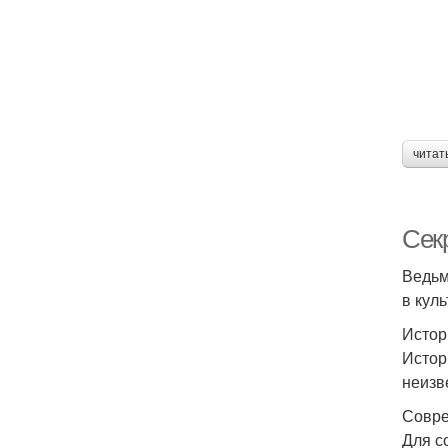
читат
Сек
Ведьм
в куль
Истор
Истор
неизв
Совре
Для с