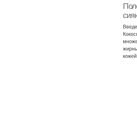
Поле
сия
Введ
Ки
Кокос
множе
жирны
кожей