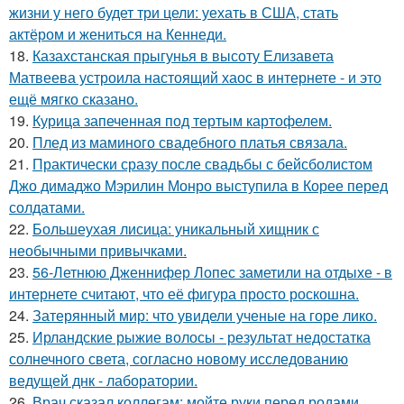
жизни у него будет три цели: уехать в США, стать
актёром и жениться на Кеннеди.
18.
Казахстанская прыгунья в высоту Елизавета
Матвеева устроила настоящий хаос в интернете - и это
ещё мягко сказано.
19.
Курица запеченная под тертым картофелем.
20.
Плед из маминого свадебного платья связала.
21.
Практически сразу после свадьбы с бейсболистом
Джо димаджо Мэрилин Монро выступила в Корее перед
солдатами.
22.
Большеухая лисица: уникальный хищник с
необычными привычками.
23.
56-Летнюю Дженнифер Лопес заметили на отдыхе - в
интернете считают, что её фигура просто роскошна.
24.
Затерянный мир: что увидели ученые на горе лико.
25.
Ирландские рыжие волосы - результат недостатка
солнечного света, согласно новому исследованию
ведущей днк - лаборатории.
26.
Врач сказал коллегам: мойте руки перед родами.