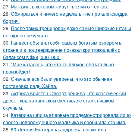
27.
Магазин, в котором живут тысячи оттенков.
28.
Обжираться и ничего не делать - не про александра
бортич.
29.
После таких тренировок даже самые широкие штаны
не скроют результат.
30.
Ганвест объявил себя самым богатым рэпером в
стране и в подтверждение показал криптокошелёк с
балансом в $88, 000, 000.
31.
"Мне казалось, что что-то плохое обязательно
произойдет!
32.
Сначала все были уверены, что это обычная
постановка ради Хайпа.
33.
Актриса Кристен Стюарт решила, что классический
дресс - код на каннском фестивале стал слишком
скучным.
34.
Катерина шпица впервые продемонстрировала лицо
своего новорожденного мальчика и сообщила его имя.
35.
60-Летняя Екатерина андреева восхитила