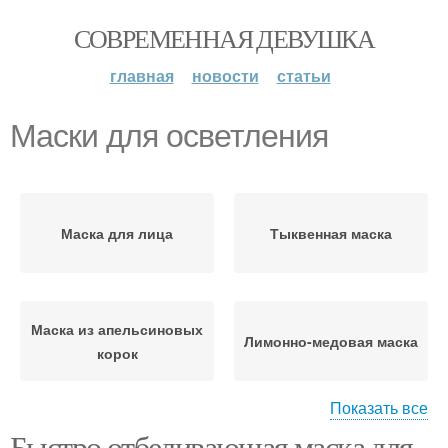
СОВРЕМЕННАЯ ДЕВУШКА
главная
новости
статьи
Маски для осветления
Маска для лица
Тыквенная маска
Маска из апельсиновых
Лимонно-медовая маска
корок
Показать все
Быстро отбеливающая маска для
Цитрусово-яичная
Маска из