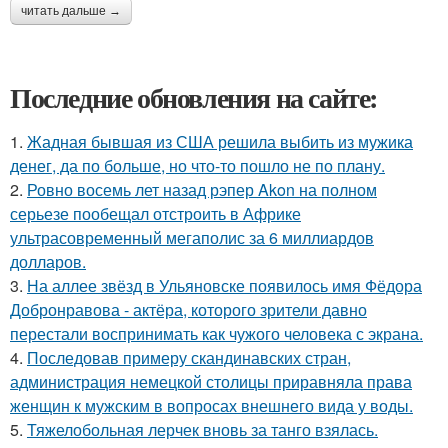
читать дальше →
Последние обновления на сайте:
1.
Жадная бывшая из США решила выбить из мужика
денег, да по больше, но что-то пошло не по плану.
2.
Ровно восемь лет назад рэпер Akon на полном
серьезе пообещал отстроить в Африке
ультрасовременный мегаполис за 6 миллиардов
долларов.
3.
На аллее звёзд в Ульяновске появилось имя Фёдора
Добронравова - актёра, которого зрители давно
перестали воспринимать как чужого человека с экрана.
4.
Последовав примеру скандинавских стран,
администрация немецкой столицы приравняла права
женщин к мужским в вопросах внешнего вида у воды.
5.
Тяжелобольная лерчек вновь за танго взялась.