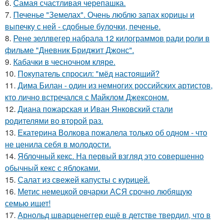
6.
Самая счастливая черепашка.
7.
Печенье "Земелах". Очень люблю запах корицы и
выпечку с ней - сдобные булочки, печенье.
8.
Рене зеллвегер набрала 12 килограммов ради роли в
фильме "Дневник Бриджит Джонс".
9.
Кабачки в чесночном кляре.
10.
Покупатель спросил: "мёд настоящий?
11.
Дима Билан - один из немногих российских артистов,
кто лично встречался с Майклом Джексоном.
12.
Диана пожарская и Иван Янковский стали
родителями во второй раз.
13.
Екатерина Волкова пожалела только об одном - что
не ценила себя в молодости.
14.
Яблочный кекс. На первый взгляд это совершенно
обычный кекс с яблоками.
15.
Салат из свежей капусты с курицей.
16.
Метис немецкой овчарки АСЯ срочно любящую
семью ищет!
17.
Арнольд шварценеггер ещё в детстве твердил, что в