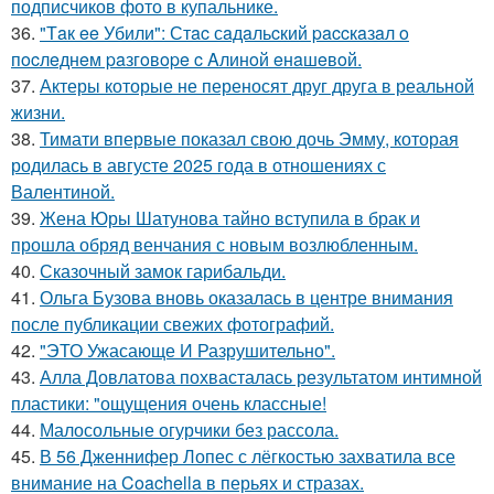
подписчиков фото в купальнике.
36.
"Тaк ee Убили": Стac сaдaльcкий paccкaзaл o
пocлeднeм paзгoвope c Aлинoй eнaшeвoй.
37.
Актеры которые не переносят друг друга в реальной
жизни.
38.
Тимати впервые показал свою дочь Эмму, которая
родилась в августе 2025 года в отношениях с
Валентиной.
39.
Жена Юры Шатунова тайно вступила в брак и
прошла обряд венчания с новым возлюбленным.
40.
Сказочный замок гарибальди.
41.
Ольга Бузова вновь оказалась в центре внимания
после публикации свежих фотографий.
42.
"ЭТО Ужасающе И Разрушительно".
43.
Алла Довлатова похвасталась результатом интимной
пластики: "ощущения очень классные!
44.
Малосольные огурчики без рассола.
45.
В 56 Дженнифер Лопес с лёгкостью захватила все
внимание на Coachella в перьях и стразах.