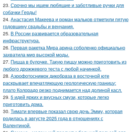
23.
Срочно мы ищем любящие и заботливые ручки для
собачки Герды!
24.
Анастасия Макеева и роман мальков отметили пятую
годовщину свадьбы и венчания.
25.
В России развивается образовательная
инфраструктура.
26.
Первая ракетка Мира арина соболенко официально
захватила мир высокой моды.
27.
Пицца в булочке. Такую пиццу можно приготовить из
любого дрожжевого теста с любой начинкой.
28.
Аэрофотоснимок дикобpaза в восточной юте
раскрывает впечатляющую геологическую границу:
плато Колорадо резко поднимается над долиной касл.
29.
5 идей ярких и вкусных смузи, которые легко
приготовить дома.
30.
Тимати впервые показал свою дочь Эмму, которая
родилась в августе 2025 года в отношениях с
Валентиной.