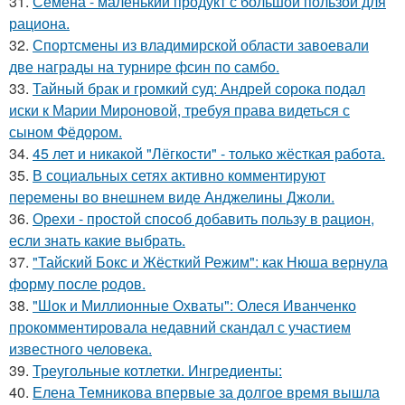
31.
Семена - маленький продукт с большой пользой для
рациона.
32.
Спортсмены из владимирской области завоевали
две награды на турнире фсин по самбо.
33.
Тайный брак и громкий суд: Андрей сорока подал
иски к Марии Мироновой, требуя права видеться с
сыном Фёдором.
34.
45 лет и никакой "Лёгкости" - только жёсткая работа.
35.
В социальных сетях активно комментируют
перемены во внешнем виде Анджелины Джоли.
36.
Орехи - простой способ добавить пользу в рацион,
если знать какие выбрать.
37.
"Тайский Бокс и Жёсткий Режим": как Нюша вернула
форму после родов.
38.
"Шок и Миллионные Охваты": Олеся Иванченко
прокомментировала недавний скандал с участием
известного человека.
39.
Треугольные котлетки. Ингредиенты:
40.
Елена Темникова впервые за долгое время вышла