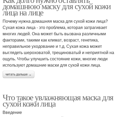
Маски для сухой кожи
домашнюю маску для сухой кожи
домашних масок
лица на лице
Почему нужна домашняя маска для сухой кожи лица?
Сухая кожа лица - это проблема, которая затрагивает
Домашние маски
Маска для лица
многих людей. Она может быть вызвана различными
факторами, такими как климат, возраст, генетика,
неправильное уходование и т.д. Сухая кожа может
выглядеть шероховатой, трещиноватый и неприятной на
Маски для осветления
Тыквенная маска
ощупь. Чтобы улучшить состояние кожи, многие люди
используют домашние маски для сухой кожи лица.
читать дальше →
Маска из апельсиновых
Лимонно-медовая маска
корок
Что такое увлажняющая маска для
сухой кожи лица
Цитрусово-яичная
Маска из
Введение
маска
картофельного сока