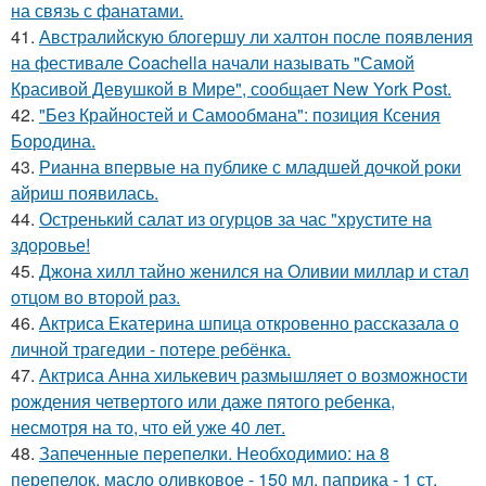
на связь с фанатами.
41.
Австралийскую блогершу ли халтон после появления
на фестивале Coachella начали называть "Самой
Красивой Девушкой в Мире", сообщает New York Post.
42.
"Без Крайностей и Самообмана": позиция Ксения
Бородина.
43.
Рианна впервые на публике с младшей дочкой роки
айриш появилась.
44.
Остренький салат из огурцов за час "хрустите нa
здоровье!
45.
Джона хилл тайно женился на Оливии миллар и стал
отцом во второй раз.
46.
Актриса Екатерина шпица откровенно рассказала о
личной трагедии - потере ребёнка.
47.
Актриса Анна хилькевич размышляет о возможности
рождения четвертого или даже пятого ребенка,
несмотря на то, что ей уже 40 лет.
48.
Запеченные перепелки. Необходимио: на 8
перепелок, масло оливковое - 150 мл, паприка - 1 ст.