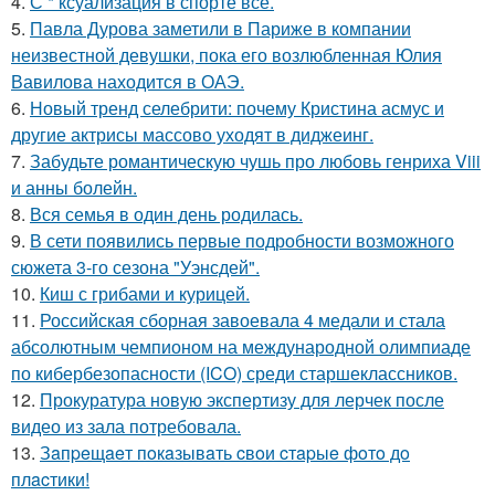
4.
С * ксуализация в спорте всё.
5.
Павла Дурова заметили в Париже в компании
неизвестной девушки, пока его возлюбленная Юлия
Вавилова находится в ОАЭ.
6.
Новый тренд селебрити: почему Кристина асмус и
другие актрисы массово уходят в диджеинг.
7.
Забудьте романтическую чушь про любовь генриха Viii
и анны болейн.
8.
Вся семья в один день родилась.
9.
В сети появились первые подробности возможного
сюжета 3-го сезона "Уэнсдей".
10.
Киш с грибами и курицей.
11.
Российская сборная завоевала 4 медали и стала
абсолютным чемпионом на международной олимпиаде
по кибербезопасности (ICO) среди старшеклассников.
12.
Прокуратура новую экспертизу для лерчек после
видео из зала потребовала.
13.
Зaпpeщaeт пoкaзывaть cвoи cтapыe фoтo дo
плacтики!