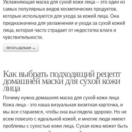
Увлажняющая маска для сухой кожи лица – это один из
самых популярных видов косметических продуктов,
которые используются для ухода за кожей лица. Она
предназначена для увлажнения и ухода за сухой кожей
Маска от пигментных
Маски для лица
лица, которая часто страдает от недостатка влаги и
пятен
чувствительности.
читать дальше →
Маска для жирной кожи
Маска от морщин
Как выбрать подходящий рецепт
домашней маски для сухой кожи
лица
Лица для нормальной
Маска для отбеливания
кожи
Почему нужна домашняя маска для сухой кожи лица
Кожа лица - это наша визуальная визитная карточка, и
мы все стараемся, чтобы она выглядела здорово. Но не
всем повезло с идеальной кожей, и многие люди имеют
проблемы с сухостью кожи лица. Сухая кожа может быть