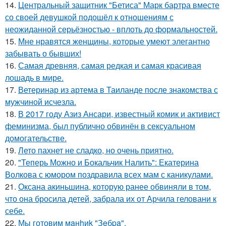
14.
Центральный защитник "Бетиса" Марк бартра вместе
со своей девушкой подошёл к отношениям с
неожиданной серьёзностью - вплоть до формальностей.
15.
Мне нравятся женщины, которые умеют элегантно
забывать о бывших!
16.
Самая древняя, самая редкая и самая красивая
лошадь в мире.
17.
Ветеринар из артема в Таиланде после знакомства с
мужчиной исчезла.
18.
В 2017 году Азиз Ансари, известный комик и активист
феминизма, был публично обвинён в сексуальном
домогательстве.
19.
Лето пахнет не сладко, но очень приятно.
20.
"Теперь Можно и Бокальчик Налить": Екатерина
Волкова с юмором поздравила всех мам с каникулами.
21.
Оксана акиньшина, которую ранее обвиняли в том,
что она бросила детей, забрала их от Арчила геловани к
себе.
22.
Мы готовим мaнhиk "Зeбpa".