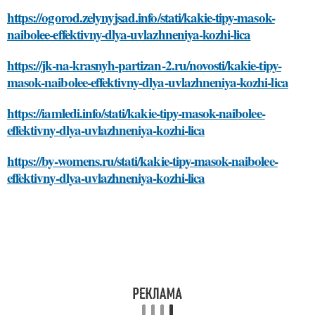
https://ogorod.zelynyjsad.info/stati/kakie-tipy-masok-
naibolee-effektivny-dlya-uvlazhneniya-kozhi-lica
https://jk-na-krasnyh-partizan-2.ru/novosti/kakie-tipy-
masok-naibolee-effektivny-dlya-uvlazhneniya-kozhi-lica
https://iamledi.info/stati/kakie-tipy-masok-naibolee-
effektivny-dlya-uvlazhneniya-kozhi-lica
https://by-womens.ru/stati/kakie-tipy-masok-naibolee-
effektivny-dlya-uvlazhneniya-kozhi-lica