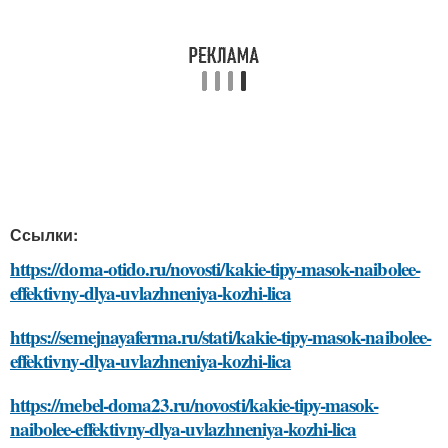
Ссылки:
https://doma-otido.ru/novosti/kakie-tipy-masok-naibolee-
effektivny-dlya-uvlazhneniya-kozhi-lica
https://semejnayaferma.ru/stati/kakie-tipy-masok-naibolee-
effektivny-dlya-uvlazhneniya-kozhi-lica
https://mebel-doma23.ru/novosti/kakie-tipy-masok-
naibolee-effektivny-dlya-uvlazhneniya-kozhi-lica