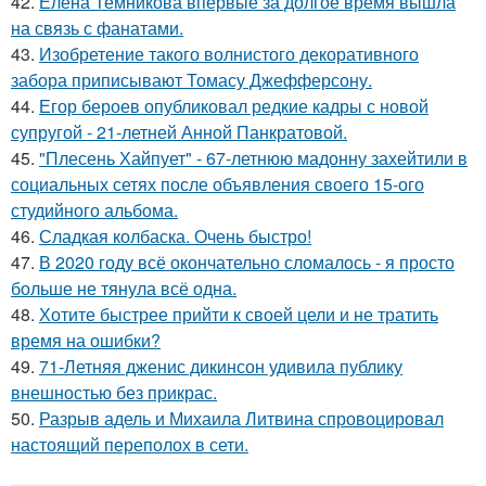
42.
Елена Темникова впервые за долгое время вышла
на связь с фанатами.
43.
Изобретение такого волнистого декоративного
забора приписывают Томасу Джефферсону.
44.
Егор бероев опубликовал редкие кадры с новой
супругой - 21-летней Анной Панкратовой.
45.
"Плесень Хайпует" - 67-летнюю мадонну захейтили в
социальных сетях после объявления своего 15-ого
студийного альбома.
46.
Сладкая колбаска. Очень быстро!
47.
В 2020 году всё окончательно сломалось - я просто
больше не тянула всё одна.
48.
Хотите быстрее прийти к своей цели и не тратить
время на ошибки?
49.
71-Летняя дженис дикинсон удивила публику
внешностью без прикрас.
50.
Разрыв адель и Михаила Литвина спровоцировал
настоящий переполох в сети.