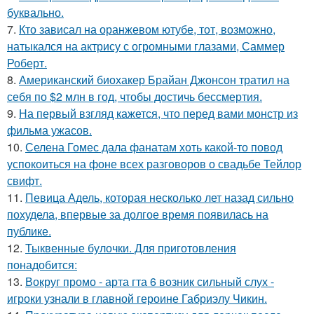
буквально.
7.
Кто зависал на оранжевом ютубе, тот, возможно,
натыкался на актрису с огромными глазами, Саммер
Роберт.
8.
Американский биохакер Брайан Джонсон тратил на
себя по $2 млн в год, чтобы достичь бессмертия.
9.
На первый взгляд кажется, что перед вами монстр из
фильма ужасов.
10.
Селена Гомес дала фанатам хоть какой-то повод
успокоиться на фоне всех разговоров о свадьбе Тейлор
свифт.
11.
Певица Адель, которая несколько лет назад сильно
похудела, впервые за долгое время появилась на
публике.
12.
Тыквенные булочки. Для приготовления
понадобится:
13.
Вокруг промо - арта гта 6 возник сильный слух -
игроки узнали в главной героине Габриэлу Чикин.