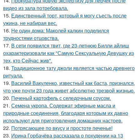
14.
Прокуратура новую экспертизу для лерчек после
видео из зала потребовала.
15.
Единственный торт, который я могу съесть после
ужина, не набирая вес.
16.
Не один дома: Маколей калкин поделился
трудностями отцовства.
17.
В сети появился твит, где 23-летнюю Билли айлиш
охарактеризовали как "Самую Сексуальную Девушку из
тех, кто Сейчас жив".
18.
Традиционное тату джоли является частью древнего
ритуала.
19.
Василий Вакуленко, известный как баста, признался,
что уже почти 23 года живет абсолютно трезвой жизнью.
20.
Печеный картофель с селедочным соусом.
21.
Семена укропа. Содержат эфирные масла и
природные соединения, благодаря которым их давно
используют для приготовления домашних настоев.
22.
Потрясающее по вкусу и простоте печенье!
23.
Ирина Горбачёва рассказала о похудении на 13