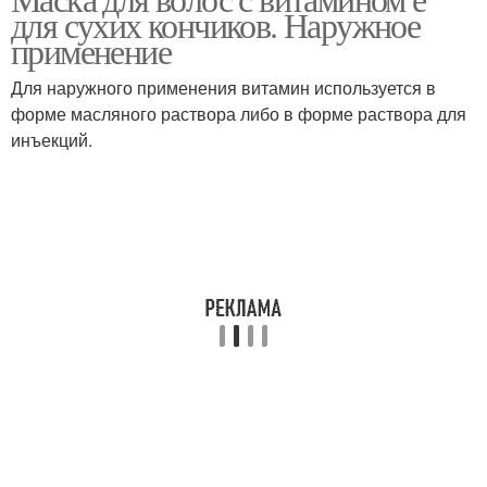
Чесночная маска
Маска с горчицей
для сухих кончиков. Наружное
применение
Для наружного применения витамин используется в
Маска из касторового
форме масляного раствора либо в форме раствора для
Маска от выпадения
масла
инъекций.
Быстрый результат
Луковая маска
Маска для быстрого
Хлебная маска
роста
Маски для бешеного
Питательные маски
роста