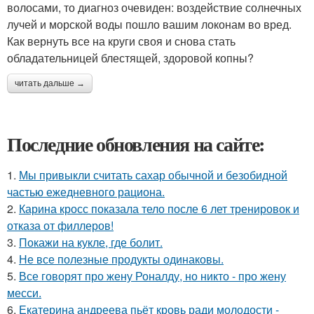
волосами, то диагноз очевиден: воздействие солнечных
лучей и морской воды пошло вашим локонам во вред.
Как вернуть все на круги своя и снова стать
обладательницей блестящей, здоровой копны?
читать дальше →
Последние обновления на сайте:
1.
Мы привыкли считать сахар обычной и безобидной
частью ежедневного рациона.
2.
Карина кросс показала тело после 6 лет тренировок и
отказа от филлеров!
3.
Покажи на кукле, где болит.
4.
Не все полезные продукты одинаковы.
5.
Все говорят про жену Роналду, но никто - про жену
месси.
6.
Екатерина андреева пьёт кровь ради молодости -