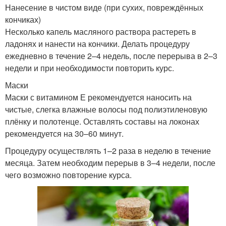
Нанесение в чистом виде (при сухих, повреждённых
кончиках)
Несколько капель масляного раствора растереть в
ладонях и нанести на кончики. Делать процедуру
Быстрая маска
Перцовая маска
ежедневно в течение 2–4 недель, после перерыва в 2–3
недели и при необходимости повторить курс.
Маски
Маска для
Маски с витамином Е рекомендуется наносить на
Домашние маски
сумасшедшего роста
чистые, слегка влажные волосы под полиэтиленовую
плёнку и полотенце. Оставлять составы на локонах
рекомендуется на 30–60 минут.
Процедуру осуществлять 1–2 раза в неделю в течение
Сумасшедший рост
месяца. Затем необходим перерыв в 3–4 недели, после
чего возможно повторение курса.