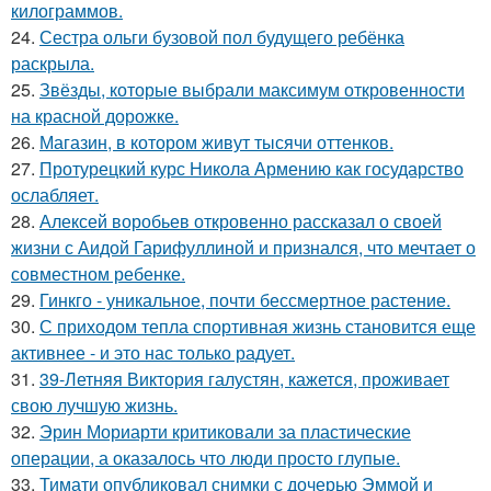
килограммов.
24.
Сестра ольги бузовой пол будущего ребёнка
раскрыла.
25.
Звёзды, которые выбрали максимум откровенности
на красной дорожке.
26.
Магазин, в котором живут тысячи оттенков.
27.
Протурецкий курс Никола Армению как государство
ослабляет.
28.
Алексей воробьев откровенно рассказал о своей
жизни с Аидой Гарифуллиной и признался, что мечтает о
совместном ребенке.
29.
Гинкго - уникальное, почти бессмертное растение.
30.
С приходом тепла спортивная жизнь становится еще
активнее - и это нас только радует.
31.
39-Летняя Виктория галустян, кажется, проживает
свою лучшую жизнь.
32.
Эрин Мориарти критиковали за пластические
операции, а оказалось что люди просто глупые.
33.
Тимати опубликовал снимки с дочерью Эммой и