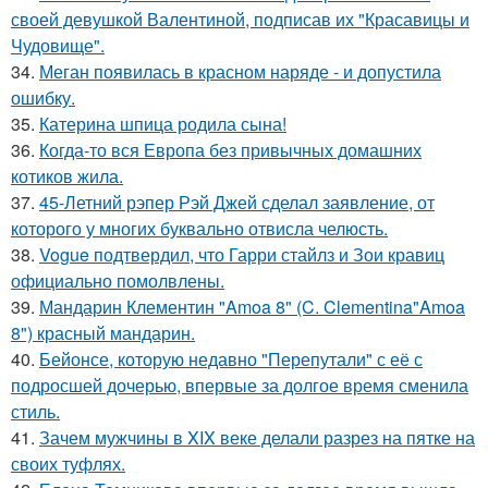
своей девушкой Валентиной, подписав их "Красавицы и
Чудовище".
34.
Меган появилась в красном наряде - и допустила
ошибку.
35.
Катерина шпица родила сына!
36.
Когда-то вся Европа без привычных домашних
котиков жила.
37.
45-Летний рэпер Рэй Джей сделал заявление, от
которого у многих буквально отвисла челюсть.
38.
Vogue подтвердил, что Гарри стайлз и Зои кравиц
официально помолвлены.
39.
Мандарин Клементин "Amoa 8" (C. Clementina"Amoa
8") красный мандарин.
40.
Бейонсе, которую недавно "Перепутали" с её с
подросшей дочерью, впервые за долгое время сменила
стиль.
41.
Зачем мужчины в XIX веке делали разрез на пятке на
своих туфлях.