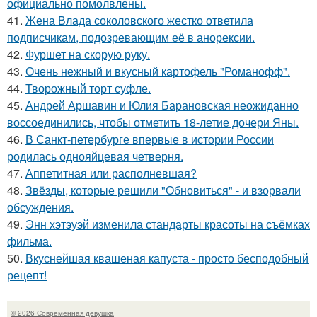
официально помолвлены.
41.
Жена Влада соколовского жестко ответила
подписчикам, подозревающим её в анорексии.
42.
Фуршет на скорую руку.
43.
Очень нежный и вкусный картофель "Романофф".
44.
Творожный торт суфле.
45.
Андрей Аршавин и Юлия Барановская неожиданно
воссоединились, чтобы отметить 18-летие дочери Яны.
46.
В Санкт-петербурге впервые в истории России
родилась однояйцевая четверня.
47.
Аппетитная или располневшая?
48.
Звёзды, которые решили "Обновиться" - и взорвали
обсуждения.
49.
Энн хэтэуэй изменила стандарты красоты на съёмках
фильма.
50.
Вкуснейшая квашеная капуста - просто бесподобный
рецепт!
© 2026 Современная девушка