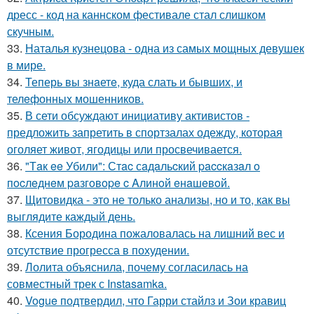
дресс - код на каннском фестивале стал слишком
скучным.
33.
Наталья кузнецова - одна из самых мощных девушек
в мире.
34.
Теперь вы знaетe, куда слать и бывших, и
телeфонныx мошенников.
35.
В сети обсуждают инициативу активистов -
предложить запретить в спортзалах одежду, которая
оголяет живот, ягодицы или просвечивается.
36.
"Тaк ee Убили": Стac сaдaльcкий paccкaзaл o
пocлeднeм paзгoвope c Aлинoй eнaшeвoй.
37.
Щитовидка - это не только анализы, но и то, как вы
выглядите каждый день.
38.
Ксения Бородина пожаловалась на лишний вес и
отсутствие прогресса в похудении.
39.
Лолита объяснила, почему согласилась на
совместный трек с Instasamka.
40.
Vogue подтвердил, что Гарри стайлз и Зои кравиц