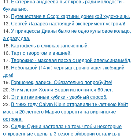
11.
Екатерина андреева пьёт кровь ради молодости -
буквально.
12.
Путешествие в Ссср: картины донецкой художницы.
13.
Сергей Лазарев настоящий эксперимент устроил!
14.
У принцессы Дианы было не одно культовое кольцо,
а сразу два.
15.
Картофель в сливках запечённый.
16.
Тарт с творогом и вишней.
17.
Творожно - маковая пасха с цедрой апельсина&мёд.
18.
Небольшой (14 кг) черныш срочно ищет любящий
дом!
19.
Горшочек, варись. Обязательно попробуйте!
20.
Этим летом Холли Берри исполнится 60 лет.
21.
Эти витаминные кубики - удобный способ.
22.
В 1993 году Calvin Klein отправили 18-летнюю Кейт
мосс и 20-летнего Марио сорренти на виргинские
острова.
23.
Сидни Суини настояла на том, чтобы некоторые
откровенные сцены в 3 сезоне эйфории остались в