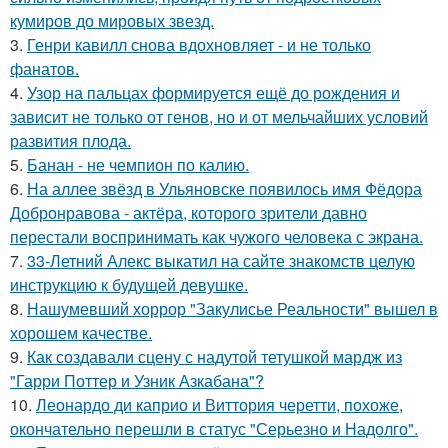
кумиров до мировых звезд.
3.
Генри кавилл снова вдохновляет - и не только
фанатов.
4.
Узор на пальцах формируется ещё до рождения и
зависит не только от генов, но и от мельчайших условий
развития плода.
5.
Банан - не чемпион по калию.
6.
На аллее звёзд в Ульяновске появилось имя Фёдора
Добронравова - актёра, которого зрители давно
перестали воспринимать как чужого человека с экрана.
7.
33-Летний Алекс выкатил на сайте знакомств целую
инструкцию к будущей девушке.
8.
Нашумевший хоррор "Закулисье Реальности" вышел в
хорошем качестве.
9.
Как создавали сцену с надутой тетушкой мардж из
"Гарри Поттер и Узник Азкабана"?
10.
Леонардо ди каприо и Виттория черетти, похоже,
окончательно перешли в статус "Серьезно и Надолго".