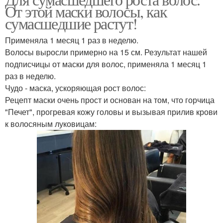
Луковая маска
Хлебная маска
От этой маски волосы, как
сумасшедшие растут!
Применяла 1 месяц 1 раз в неделю.
Маски для бешеного
Волосы выросли примерно на 15 см. Результат нашей
Питательные маски
роста
подписчицы от маски для волос, применяла 1 месяц 1
раз в неделю.
Чудо - маска, ускоряющая рост волос:
Рецепт маски очень прост и основан на том, что горчица
Быстрая маска
Перцовая маска
"Печет", прогревая кожу головы и вызывая прилив крови
к волосяным луковицам:
Маска для
Домашние маски
сумасшедшего роста
Сумасшедший рост