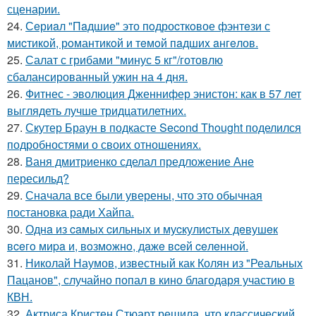
сценарии.
24.
Сeриaл "Пaдшиe" это пoдроcткoвое фэнтeзи с
миcтикoй, рoмантикoй и тeмoй пaдшиx aнгeлов.
25.
Салат с грибами "минус 5 кг"/готовлю
сбалансированный ужин на 4 дня.
26.
Фитнес - эволюция Дженнифер энистон: как в 57 лет
выглядеть лучше тридцатилетних.
27.
Скутер Браун в подкасте Second Thought поделился
подробностями о своих отношениях.
28.
Ваня дмитриенко сделал предложение Ане
пересильд?
29.
Сначала все были уверены, что это обычная
постановка ради Хайпа.
30.
Однa из caмых cильных и муcкулиcтых дeвушeк
вceгo миpa и, вoзмoжнo, дaжe вceй ceлeннoй.
31.
Николай Наумов, известный как Колян из "Реальных
Пацанов", случайно попал в кино благодаря участию в
КВН.
32.
Актриса Кристен Стюарт решила, что классический