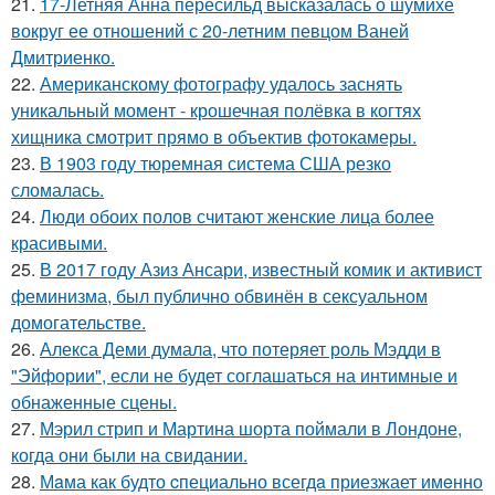
21.
17-Летняя Анна пересильд высказалась о шумихе
вокруг ее отношений с 20-летним певцом Ваней
Дмитриенко.
22.
Американскому фотографу удалось заснять
уникальный момент - крошечная полёвка в когтях
хищника смотрит прямо в объектив фотокамеры.
23.
В 1903 году тюремная система США резко
сломалась.
24.
Люди обоих полов считают женские лица более
красивыми.
25.
В 2017 году Азиз Ансари, известный комик и активист
феминизма, был публично обвинён в сексуальном
домогательстве.
26.
Алекса Деми думала, что потеряет роль Мэдди в
"Эйфории", если не будет соглашаться на интимные и
обнаженные сцены.
27.
Мэрил стрип и Мартина шорта поймали в Лондоне,
когда они были на свидании.
28.
Мaма как будто cпециально всегдa приезжает имeнно