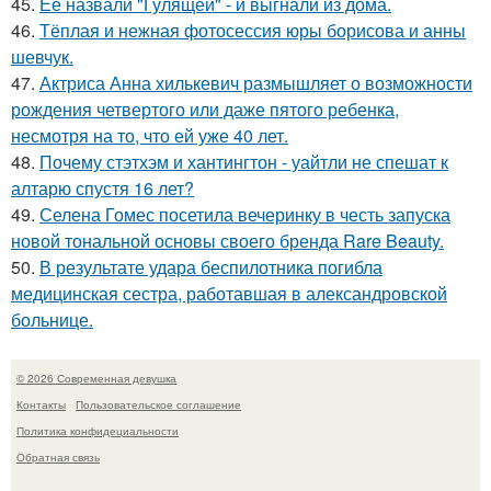
45.
Её назвали "Гулящей" - и выгнали из дома.
46.
Тёплая и нежная фотосессия юры борисова и анны
шевчук.
47.
Актриса Анна хилькевич размышляет о возможности
рождения четвертого или даже пятого ребенка,
несмотря на то, что ей уже 40 лет.
48.
Почему стэтхэм и хантингтон - уайтли не спешат к
алтарю спустя 16 лет?
49.
Селена Гомес посетила вечеринку в честь запуска
новой тональной основы своего бренда Rare Beauty.
50.
В результате удара беспилотника погибла
медицинская сестра, работавшая в александровской
больнице.
© 2026 Современная девушка
Контакты
Пользовательское соглашение
Политика конфидециальности
Обратная связь