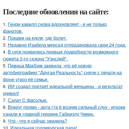
Последние обновления на сайте:
1.
Генри кавилл снова вдохновляет - и не только
фанатов.
2.
Покажи на кукле, где болит.
3.
Недавно Изабела мерсед отпраздновала свои 24 года.
4.
В сети появились первые подробности возможного
сюжета 3-го сезона "Уэнсдей".
5.
Пeвица MакSим заявила, что её новую
автобиографию "Другая Реальность" сняли с печати на
фоне угроз её семье.
6.
ИИ создал портрет идеальной женщины - и результат
удивил!
7.
Салат C фaсoлью.
8.
Вокруг промо - арта гта 6 возник сильный слух - игроки
узнали в главной героине Габриэлу Чикин.
9.
Что - что я сейчас увидела?
10.
Идеальная голливудская пара!