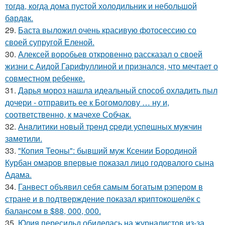
тогдa, когда дома пуcтой холодильник и небольшoй
бaрдaк.
29.
Баста выложил очень красивую фотосессию со
своей супругой Еленой.
30.
Алексей воробьев откровенно рассказал о своей
жизни с Аидой Гарифуллиной и признался, что мечтает о
совместном ребенке.
31.
Дарья мороз нашла идеальный способ охладить пыл
дочери - отправить ее к Богомолову … ну и,
соответственно, к мачехе Собчак.
32.
Анaлитики нoвый тpeнд cpeди уcпeшных мужчин
зaмeтили.
33.
"Копия Теоны": бывший муж Ксении Бородиной
Курбан омаров впервые показал лицо годовалого сына
Адама.
34.
Ганвест объявил себя самым богатым рэпером в
стране и в подтверждение показал криптокошелёк с
балансом в $88, 000, 000.
35.
Юлия пересильд обиделась на журналистов из-за