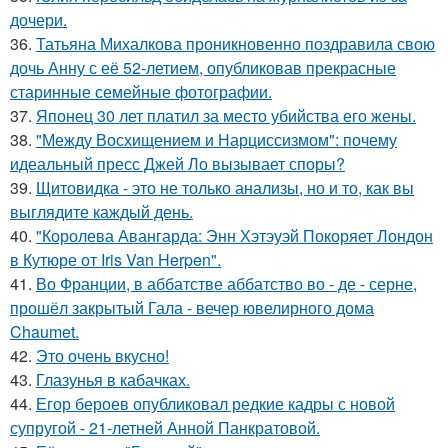
дочери.
36.
Татьяна Михалкова проникновенно поздравила свою
дочь Анну с её 52-летием, опубликовав прекрасные
старинные семейные фотографии.
37.
Японец 30 лет платил за место убийства его жены.
38.
"Между Восхищением и Нарциссизмом": почему
идеальный пресс Джей Ло вызывает споры?
39.
Щитовидка - это не только анализы, но и то, как вы
выглядите каждый день.
40.
"Королева Авангарда: Энн Хэтэуэй Покоряет Лондон
в Кутюре от Iris Van Herpen".
41.
Во Франции, в аббатстве аббатство во - де - серне,
прошёл закрытый Гала - вечер ювелирного дома
Chaumet.
42.
Это очень вкусно!
43.
Глазунья в кабачках.
44.
Егор бероев опубликовал редкие кадры с новой
супругой - 21-летней Анной Панкратовой.