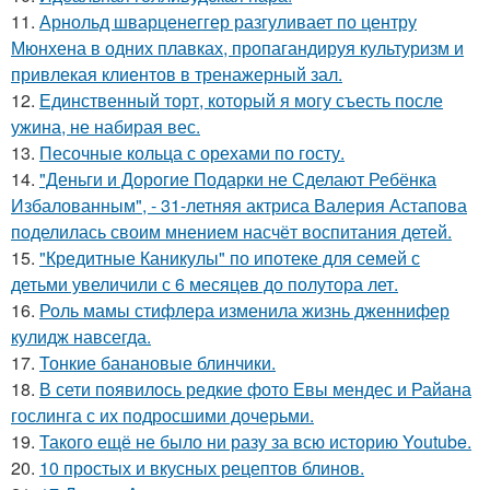
11.
Арнольд шварценеггер разгуливает по центру
Мюнхена в одних плавках, пропагандируя культуризм и
привлекая клиентов в тренажерный зал.
12.
Единственный торт, который я могу съесть после
ужина, не набирая вес.
13.
Песочные кольца с орехами по госту.
14.
"Деньги и Дорогие Подарки не Сделают Ребёнка
Избалованным", - 31-летняя актриса Валерия Астапова
поделилась своим мнением насчёт воспитания детей.
15.
"Кредитные Каникулы" по ипотеке для семей с
детьми увеличили с 6 месяцев до полутора лет.
16.
Роль мамы стифлера изменила жизнь дженнифер
кулидж навсегда.
17.
Тонкие банановые блинчики.
18.
В сети появилось редкие фото Евы мендес и Райана
гослинга с их подросшими дочерьми.
19.
Такого ещё не было ни разу за всю историю Youtube.
20.
10 простых и вкусных рецептов блинов.