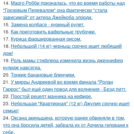
14.
Марго Робби призналась, что во время работы над
"Грозовым Перевалом" она фактически "стала
зависимой" от актера Джейкоба элорди.
15.
Замена колбасе - куриный рулет.
16.
Как приготовить вафельные трубочки.
17.
Курица фаршированная рисом.
18.
Небольшой (14 кг) черныш срочно ищет любящий
дом!
19.
Роль мамы стифлера изменила жизнь дженнифер
кулидж навсегда.
20.
Тонкие банановые блинчики.
21.
У мирры Андреевой во время финала "Ролан
Гаррос" был ещё один повод для волнения - Брэд питт.
22.
Простой рецепт манника на кефире.
23.
Небольшая "Квартирная" (12 кг) Джулия срочно ищет
семью!
24.
Оксана акиньшина, которую ранее обвиняли в том,
что она бросила детей, забрала их от Арчила геловани к
себе.