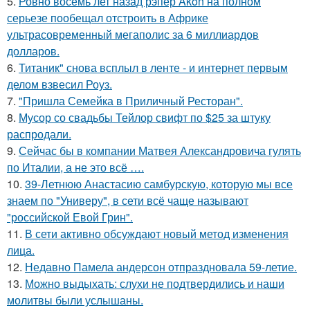
5.
Ровно восемь лет назад рэпер Akon на полном
серьезе пообещал отстроить в Африке
ультрасовременный мегаполис за 6 миллиардов
долларов.
6.
Титаник" снова всплыл в ленте - и интернет первым
делом взвесил Роуз.
7.
"Пришла Семейка в Приличный Ресторан".
8.
Мусор со свадьбы Тейлор свифт по $25 за штуку
распродали.
9.
Сейчас бы в компании Матвея Александровича гулять
по Италии, а не это всё ….
10.
39-Летнюю Анастасию самбурскую, которую мы все
знаем по "Универу", в сети всё чаще называют
"российской Евой Грин".
11.
В сети активно обсуждают новый метод изменения
лица.
12.
Недавно Памела андерсон отпраздновала 59-летие.
13.
Можно выдыхать: слухи не подтвердились и наши
молитвы были услышаны.