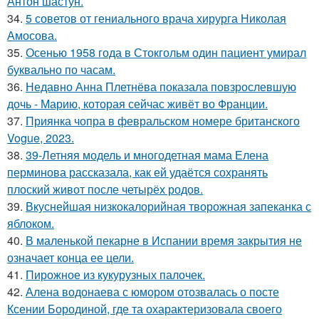
Антон шастун.
34.
5 советов от гениального врача хирурга Николая
Амосова.
35.
Осенью 1958 года в Стокгольм один пациент умирал
буквально по часам.
36.
Недавно Анна Плетнёва показала повзрослевшую
дочь - Марию, которая сейчас живёт во Франции.
37.
Приянка чопра в февральском номере британского
Vogue, 2023.
38.
39-Летняя модель и многодетная мама Елена
перминова рассказала, как ей удаётся сохранять
плоский живот после четырёх родов.
39.
Вкуснейшая низкокалорийная творожная запеканка с
яблоком.
40.
В маленькой пекарне в Испании время закрытия не
означает конца ее цели.
41.
Пирожное из кукурузных палочек.
42.
Алена водонаева с юмором отозвалась о посте
Ксении Бородиной, где та охарактеризовала своего