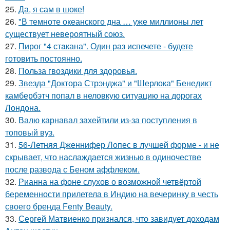
25.
Да, я сам в шоке!
26.
"В темноте океанского дна … уже миллионы лет
существует невероятный союз.
27.
Пирог "4 стaкана". Один раз испечете - будете
готовить постоянно.
28.
Польза гвоздики для здоровья.
29.
Звезда "Доктора Стрэнджа" и "Шерлока" Бенедикт
камбербэтч попал в неловкую ситуацию на дорогах
Лондона.
30.
Валю карнавал захейтили из-за поступления в
топовый вуз.
31.
56-Летняя Дженнифер Лопес в лучшей форме - и не
скрывает, что наслаждается жизнью в одиночестве
после развода с Беном аффлеком.
32.
Рианна на фоне слухов о возможной четвёртой
беременности прилетела в Индию на вечеринку в честь
своего бренда Fenty Beauty.
33.
Сергей Матвиенко признался, что завидует доходам