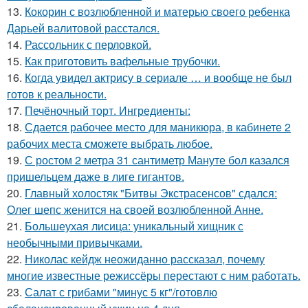
13.
Кокорин с возлюбленной и матерью своего ребенка
Дарьей валитовой расстался.
14.
Рассольник с перловкой.
15.
Как приготовить вафельные трубочки.
16.
Когда увидел актрису в сериале … и вообще не был
готов к реальности.
17.
Печёночный торт. Ингредиенты:
18.
Сдается рабочее место для маникюра, в кабинете 2
рабочих места сможете выбрать любое.
19.
С ростом 2 метра 31 сантиметр Мануте бол казался
пришельцем даже в лиге гигантов.
20.
Главный холостяк "Битвы Экстрасенсов" сдался:
Олег шепс женится на своей возлюбленной Анне.
21.
Большеухая лисица: уникальный хищник с
необычными привычками.
22.
Николас кейдж неожиданно рассказал, почему
многие известные режиссёры перестают с ним работать.
23.
Салат с грибами "минус 5 кг"/готовлю