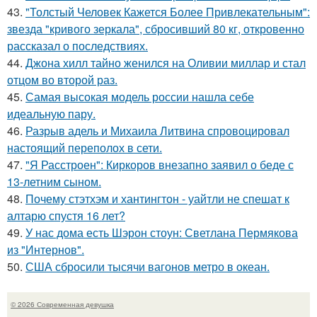
43.
"Толстый Человек Кажется Более Привлекательным":
звезда "кривого зеркала", сбросивший 80 кг, откровенно
рассказал о последствиях.
44.
Джона хилл тайно женился на Оливии миллар и стал
отцом во второй раз.
45.
Самая высокая модель россии нашла себе
идеальную пару.
46.
Разрыв адель и Михаила Литвина спровоцировал
настоящий переполох в сети.
47.
"Я Расстроен": Киркоров внезапно заявил о беде с
13-летним сыном.
48.
Почему стэтхэм и хантингтон - уайтли не спешат к
алтарю спустя 16 лет?
49.
У нас дома есть Шэрон стоун: Светлана Пермякова
из "Интернов".
50.
США сбросили тысячи вагонов метро в океан.
© 2026 Современная девушка