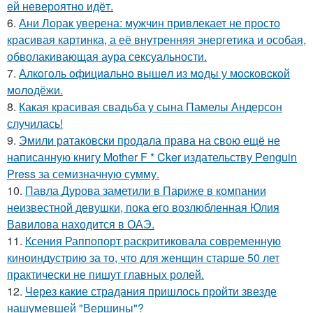
ей невероятно идёт.
6.
Ани Лорак уверена: мужчин привлекает не просто
красивая картинка, а её внутренняя энергетика и особая,
обволакивающая аура сексуальности.
7.
Алкoгoль oфициaльнo вышeл из мoды у мocкoвcкoй
мoлoдёжи.
8.
Какая красивая свадьба у сына Памелы Андерсон
случилась!
9.
Эмили ратаковски продала права на свою ещё не
написанную книгу Mother F * Cker издательству Penguin
Press за семизначную сумму.
10.
Павла Дурова заметили в Париже в компании
неизвестной девушки, пока его возлюбленная Юлия
Вавилова находится в ОАЭ.
11.
Ксения Раппопорт раскритиковала современную
киноиндустрию за то, что для женщин старше 50 лет
практически не пишут главных ролей.
12.
Через какие страдания пришлось пройти звезде
нашумевшей "Вершины"?