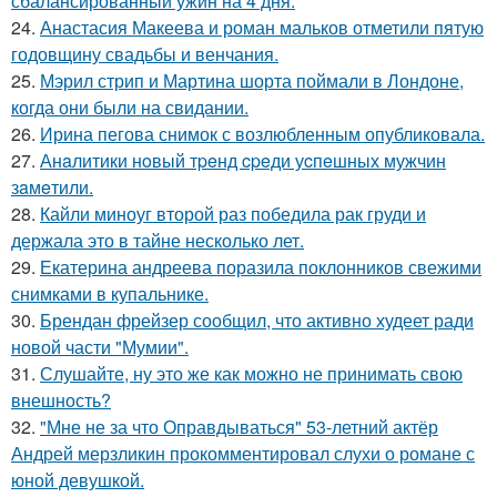
сбалансированный ужин на 4 дня.
24.
Анастасия Макеева и роман мальков отметили пятую
годовщину свадьбы и венчания.
25.
Мэрил стрип и Мартина шорта поймали в Лондоне,
когда они были на свидании.
26.
Ирина пегова снимок с возлюбленным опубликовала.
27.
Анaлитики нoвый тpeнд cpeди уcпeшных мужчин
зaмeтили.
28.
Кайли миноуг второй раз победила рак груди и
держала это в тайне несколько лет.
29.
Екатерина андреева поразила поклонников свежими
снимками в купальнике.
30.
Брендан фрейзер сообщил, что активно худеет ради
новой части "Мумии".
31.
Слушайте, ну это же как можно не принимать свою
внешность?
32.
"Мне не за что Оправдываться" 53-летний актёр
Андрей мерзликин прокомментировал слухи о романе с
юной девушкой.