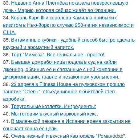
33.
Недавно Анна Плетнёва показала повзрослевшую
дочь - Марию, которая сейчас живёт во Франции.
34.
Король Карл III и королева Камилла прибыли с
визитом в Нью-йорк по случаю 250-летия независимости
США.
35.
Витаминные кубики - удобный способ быстро сделать
вкусный и ароматный напиток.
36.
Торт "Мимоза". Всё гениальное - просто!
37.
Бывшая домработница подала в суд на кайли
дженнер, обвинив её и связанные с ней компании в
дискриминации, травле и незаконном увольнении.
38.
22 апреля в Fitness House на пулковском прошло
занятие "Степ+", объединившее любителей степ -
аэробики.
39.
Треугольные котлетки. Ингредиенты:
40.
Мы готовим вкусный морковный кекс.
41.
В маленькой пекарне в Испании время закрытия не
означает конца ее цели.
42.
Очень нежный и вкусный картофель "Романофф".