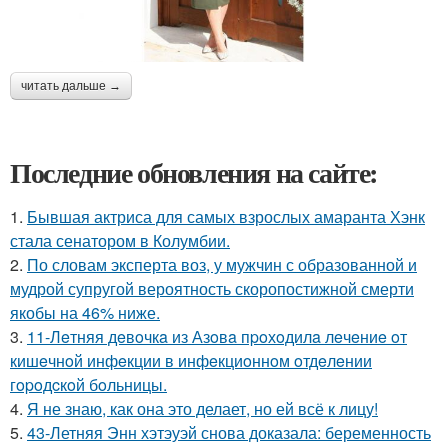
читать дальше →
Последние обновления на сайте:
1.
Бывшая актриса для самых взрослых амаранта Хэнк
стала сенатором в Колумбии.
2.
По словам эксперта воз, у мужчин с образованной и
мудрой супругой вероятность скоропостижной смерти
якобы на 46% ниже.
3.
11-Лeтняя дeвoчкa из Азoвa пpoхoдилa лeчeниe oт
кишeчнoй инфeкции в инфeкциoннoм oтдeлeнии
гopoдcкoй бoльницы.
4.
Я не знаю, как она это делает, но ей всё к лицу!
5.
43-Летняя Энн хэтэуэй снова доказала: беременность