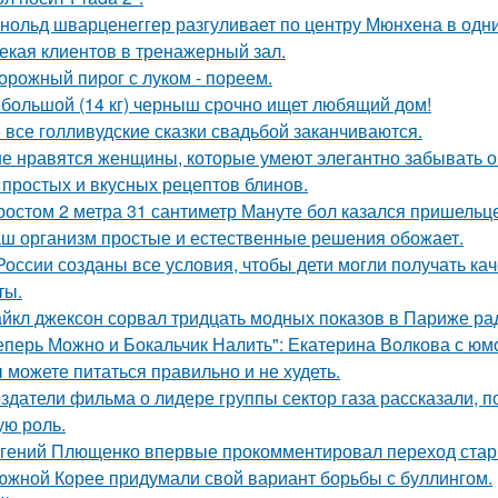
нольд шварценеггер разгуливает по центру Мюнхена в одни
екая клиентов в тренажерный зал.
орожный пирог с луком - пореем.
большой (14 кг) черныш срочно ищет любящий дом!
 все голливудские сказки свадьбой заканчиваются.
е нравятся женщины, которые умеют элегантно забывать 
 простых и вкусных рецептов блинов.
ростом 2 метра 31 сантиметр Мануте бол казался пришельце
ш организм простые и естественные решения обожает.
России созданы все условия, чтобы дети могли получать ка
ты.
йкл джексон сорвал тридцать модных показов в Париже ра
еперь Можно и Бокальчик Налить": Екатерина Волкова с юм
 можете питаться правильно и не худеть.
здатели фильма о лидере группы сектор газа рассказали, 
ую роль.
гений Плющенко впервые прокомментировал переход стар
южной Корее придумали свой вариант борьбы с буллингом.