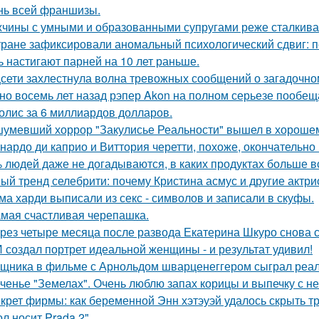
нь всей франшизы.
чины с умными и образованными супругами реже сталкиваю
тране зафиксировали аномальный психологический сдвиг: п
ь настигают парней на 10 лет раньше.
сети захлестнула волна тревожных сообщений о загадочн
но восемь лет назад рэпер Akon на полном серьезе пообе
олис за 6 миллиардов долларов.
умевший хоррор "Закулисье Реальности" вышел в хорошем
нардо ди каприо и Виттория черетти, похоже, окончательно 
 людей даже не догадываются, в каких продуктах больше в
ый тренд селебрити: почему Кристина асмус и другие актри
ма харди выписали из секс - символов и записали в скуфы.
мая счастливая черепашка.
рез четыре месяца после развода Екатерина Шкуро снова ска
 создал портрет идеальной женщины - и результат удивил!
щника в фильме с Арнольдом шварценеггером сыграл реаль
ченье "Земелах". Очень люблю запах корицы и выпечку с ней
крет фирмы: как беременной Энн хэтэуэй удалось скрыть т
л носит Prada 2".