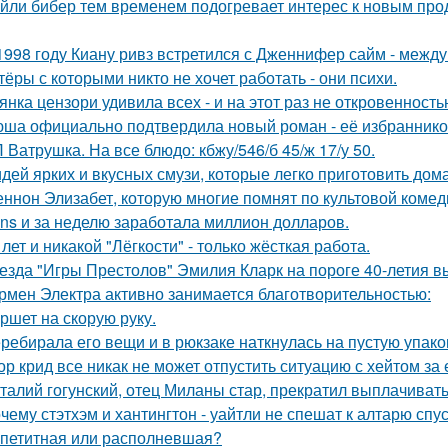
йли бибер тем временем подогревает интерес к новым про
1998 году Киану ривз встретился с Дженнифер сайм - между 
тёры с которыми никто не хочет работать - они психи.
янка цензори удивила всех - и на этот раз не откровенность
ша официально подтвердила новый роман - её избранником
 Ватрушка. На все блюдо: кбжу/546/б 45/ж 17/у 50.
идей ярких и вкусных смузи, которые легко приготовить дома
ннон Элизабет, которую многие помнят по культовой комеди
ans и за неделю заработала миллион долларов.
 лет и никакой "Лёгкости" - только жёсткая работа.
езда "Игры Престолов" Эмилия Кларк на пороге 40-летия в
рмен Электра активно занимается благотворительностью:
ршет на скорую руку.
ребирала его вещи и в рюкзаке наткнулась на пустую упаковк
ор крид все никак не может отпустить ситуацию с хейтом за
талий гогунский, отец Миланы стар, прекратил выплачиват
чему стэтхэм и хантингтон - уайтли не спешат к алтарю спус
петитная или располневшая?