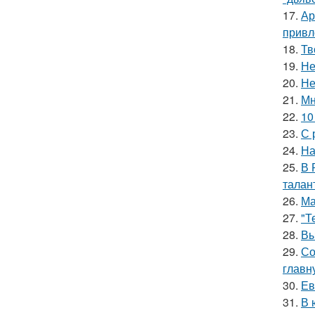
17.
Ар
привл
18.
Тв
19.
Не
20.
Не
21.
Мн
22.
10
23.
С 
24.
На
25.
В 
талан
26.
Ма
27.
"Т
28.
Вы
29.
Со
главн
30.
Ев
31.
В 