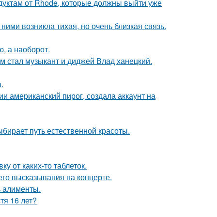
дуктам от Rhode, которые должны выйти уже
ними возникла тихая, но очень близкая связь.
ю, а наоборот.
 стал музыкант и диджей Влад ханецкий.
.
и американский пирог, создала аккаунт на
ыбирает путь естественной красоты.
у от каких-то таблеток.
 его высказывания на концерте.
ь алименты.
тя 16 лет?