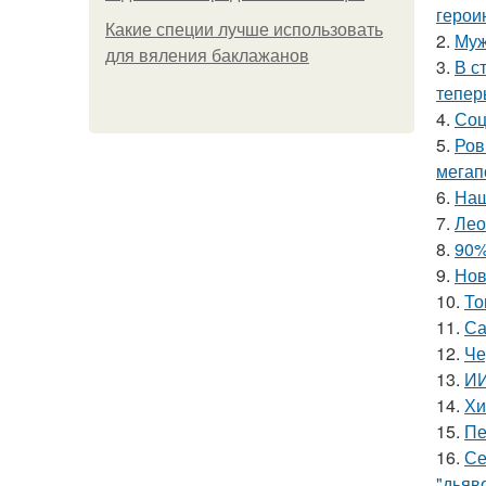
герои
Какие специи лучше использовать
2.
Муж
для вяления баклажанов
3.
В с
тепер
4.
Соц
5.
Ров
мегап
6.
Наш
7.
Лео
8.
90%
9.
Нов
10.
То
11.
Са
12.
Че
13.
ИИ
14.
Хи
15.
Пе
16.
Се
"дьяво