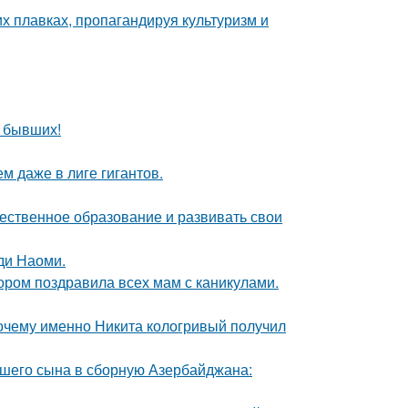
х плавках, пропагандируя культуризм и
о бывших!
м даже в лиге гигантов.
чественное образование и развивать свои
ди Наоми.
ором поздравила всех мам с каникулами.
почему именно Никита кологривый получил
шего сына в сборную Азербайджана: