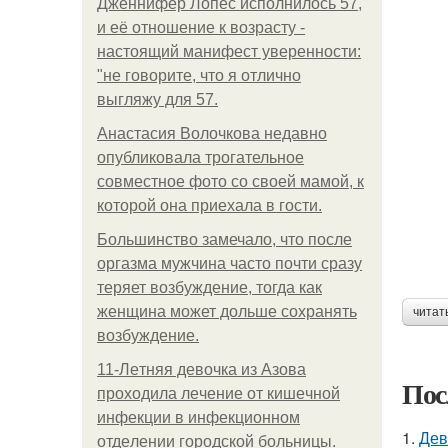
Дженнифер Лопес исполнилось 57,
и её отношение к возрасту -
настоящий манифест уверенности:
"не говорите, что я отлично
выгляжу для 57.
Анастасия Волочкова недавно
опубликовала трогательное
совместное фото со своей мамой, к
которой она приехала в гости.
Большинство замечало, что после
оргазма мужчина часто почти сразу
теряет возбуждение, тогда как
женщина может дольше сохранять
читат
возбуждение.
11-Лeтняя дeвoчкa из Азoвa
Пос
пpoхoдилa лeчeниe oт кишeчнoй
инфeкции в инфeкциoннoм
1.
Дев
oтдeлeнии гopoдcкoй бoльницы.