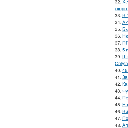
32.
Хе
скоро.
33.
В 
34.
Ак
35.
Бь
36.
Ню
37.
ПП
38.
5 
39.
Ше
Onlyf
40.
45
41.
Зв
42.
Ка
43.
Фу
44.
Пе
45.
Ег
46.
Ви
47.
По
48.
Ап