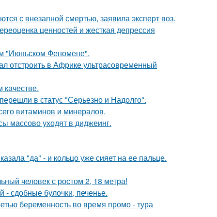
тся с внезапной смертью, заявила эксперт воз.
ереоценка ценностей и жесткая депрессия
ом "Июньском Феномене".
щал отстроить в Африке ультрасовременный
 качестве.
перешли в статус "Серьезно и Надолго".
сего витаминов и минералов.
сы массово уходят в диджеинг.
зала "да" - и кольцо уже сияет на ее пальце.
ный человек с ростом 2, 18 метра!
 - сдобные булочки, печенье.
ретью беременность во время промо - тура