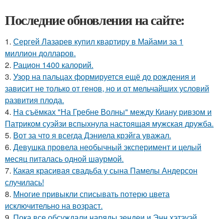
Последние обновления на сайте:
1.
Сергей Лазарев купил квартиру в Майами за 1
миллион долларов.
2.
Рацион 1400 калорий.
3.
Узор на пальцах формируется ещё до рождения и
зависит не только от генов, но и от мельчайших условий
развития плода.
4.
На съёмках "На Гребне Волны" между Киану ривзом и
Патриком суэйзи вспыхнула настоящая мужская дружба.
5.
Вот за что я всегда Дэниела крэйга уважал.
6.
Девушка провела необычный эксперимент и целый
месяц питалась одной шаурмой.
7.
Какая красивая свадьба у сына Памелы Андерсон
случилась!
8.
Многие привыкли списывать потерю цвета
исключительно на возраст.
9.
Пока все обсуждали наряды зендеи и Энн хэтэуэй,