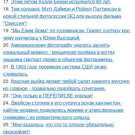
17.
Этим летом Холли Берри исполнится 60 лет.
18.
Том холланд, Мэтт Дэймон и Роберт Паттинсон в
новой стильной фотосессии GQ для выхода фильма
"Одиссея"!
19.
"Мы Едим Дома" по-голливудски: Гвинет пэлтроу кое-
чему научилась у Юлии Высоцкой.
20.
Американскому фотографу удалось заснять
уникальный момент - крошечная полёвка в когтях
хищника смотрит прямо в объектив фотокамеры.
21.
В 1903 году тюремная система США резко
сломалась.
22.
Красная рыбка делает любой салат намного вкуснее,
но главное - правильно подобрать сочетания.
23.
"Они только в ПЕРЕПИСКЕ хороши!
24.
Джейсон стэтхем и его супруга роузи хантингтон -
уайтли недавно поделились яркими и атмосферными
снимками с их романтического отдыха.
25.
"Мне казалось, что что-то плохое обязательно
произойдет!