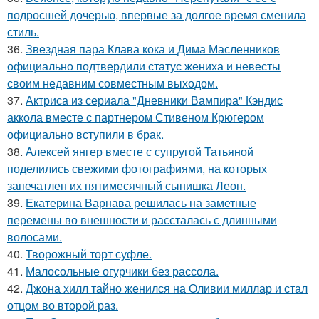
подросшей дочерью, впервые за долгое время сменила
стиль.
36.
Звездная пара Клава кока и Дима Масленников
официально подтвердили статус жениха и невесты
своим недавним совместным выходом.
37.
Актриса из сериала "Дневники Вампира" Кэндис
аккола вместе с партнером Стивеном Крюгером
официально вступили в брак.
38.
Алексей янгер вместе с супругой Татьяной
поделились свежими фотографиями, на которых
запечатлен их пятимесячный сынишка Леон.
39.
Екатерина Варнава решилась на заметные
перемены во внешности и рассталась с длинными
волосами.
40.
Творожный торт суфле.
41.
Малосольные огурчики без рассола.
42.
Джона хилл тайно женился на Оливии миллар и стал
отцом во второй раз.