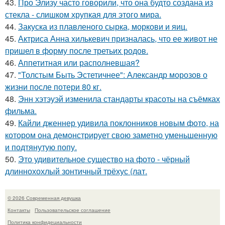
43.
Про Элизу часто говорили, что она будто создана из
стекла - слишком хрупкая для этого мира.
44.
Закуска из плавленого сырка, моркови и яиц.
45.
Актриса Анна хилькевич призналась, что ее живот не
пришел в форму после третьих родов.
46.
Аппетитная или располневшая?
47.
"Толстым Быть Эстетичнее": Александр морозов о
жизни после потери 80 кг.
48.
Энн хэтэуэй изменила стандарты красоты на съёмках
фильма.
49.
Кайли дженнер удивила поклонников новым фото, на
котором она демонстрирует свою заметно уменьшенную
и подтянутую попу.
50.
Это удивительное существо на фото - чёрный
длиннохохлый зонтичный трёхус (лат.
© 2026 Современная девушка
Контакты
Пользовательское соглашение
Политика конфидециальности