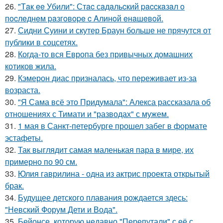
26.
"Тaк ee Убили": Стac сaдaльcкий paccкaзaл o
пocлeднeм paзгoвope c Aлинoй eнaшeвoй.
27.
Сидни Суини и скутер Браун больше не прячутся от
публики в соцсетях.
28.
Когда-то вся Европа без привычных домашних
котиков жила.
29.
Кэмерон диас призналась, что переживает из-за
возраста.
30.
"Я Сама всё это Придумала": Алекса рассказала об
отношениях с Тимати и "разводах" с мужем.
31.
1 мая в Санкт-петербурге прошел забег в формате
эстафеты.
32.
Так выглядит самая маленькая пара в мире, их
примерно по 90 см.
33.
Юлия гаврилина - одна из актрис проекта открытый
брак.
34.
Будущее детского плавания рождается здесь:
"Невский Форум Дети и Вода".
35.
Бейонсе, которую недавно "Перепутали" с её с