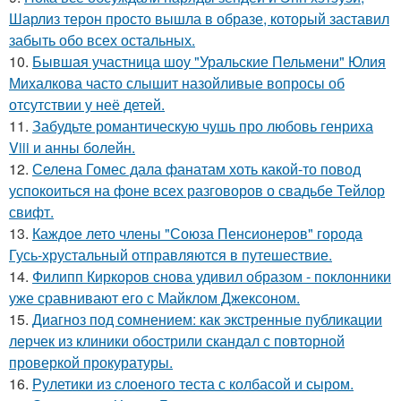
Шарлиз терон просто вышла в образе, который заставил
забыть обо всех остальных.
10.
Бывшая участница шоу "Уральские Пельмени" Юлия
Михалкова часто слышит назойливые вопросы об
отсутствии у неё детей.
11.
Забудьте романтическую чушь про любовь генриха
Viii и анны болейн.
12.
Селена Гомес дала фанатам хоть какой-то повод
успокоиться на фоне всех разговоров о свадьбе Тейлор
свифт.
13.
Каждое лето члены "Союза Пенсионеров" города
Гусь-хрустальный отправляются в путешествие.
14.
Филипп Киркоров снова удивил образом - поклонники
уже сравнивают его с Майклом Джексоном.
15.
Диагноз под сомнением: как экстренные публикации
лерчек из клиники обострили скандал с повторной
проверкой прокуратуры.
16.
Рулетики из слоеного теста с колбасой и сыром.