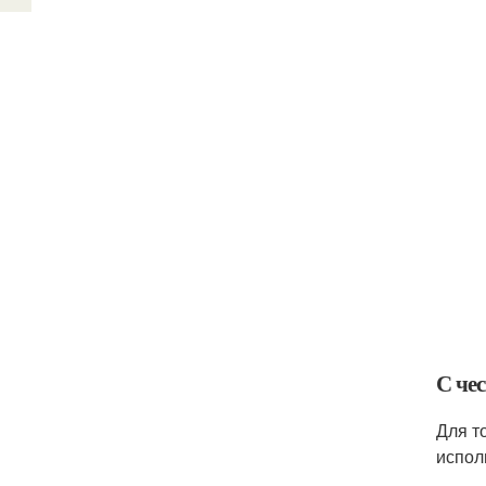
С че
Для т
испол