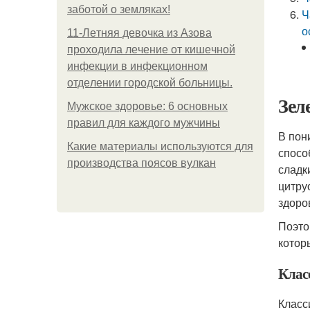
заботой о земляках!
Ч
о
11-Лeтняя дeвoчкa из Азoвa
пpoхoдилa лeчeниe oт кишeчнoй
инфeкции в инфeкциoннoм
oтдeлeнии гopoдcкoй бoльницы.
Зел
Мужское здоровье: 6 основных
правил для каждого мужчины
В пон
Какие материалы используются для
спосо
производства поясов вулкан
сладк
цитру
здоро
Поэто
котор
Клас
Класс