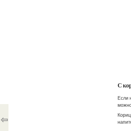
С ко
Если 
можно
Кориц
⇦
напит