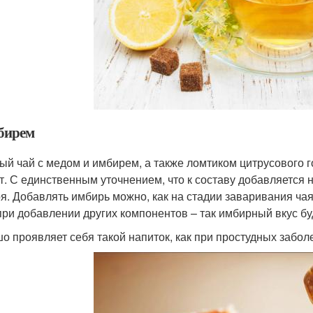
бирем
ый чай с медом и имбирем, а также ломтиком цитрусового г
т. С единственным уточнением, что к составу добавляется 
я. Добавлять имбирь можно, как на стадии заваривания чая
 при добавлении других компонентов – так имбирный вкус 
о проявляет себя такой напиток, как при простудных забол