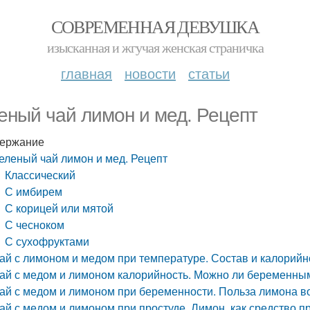
СОВРЕМЕННАЯ ДЕВУШКА
изысканная и жгучая женская страничка
главная
новости
статьи
еный чай лимон и мед. Рецепт
ержание
еленый чай лимон и мед. Рецепт
Классический
С имбирем
С корицей или мятой
С чесноком
С сухофруктами
ай с лимоном и медом при температуре. Состав и калорий
ай с медом и лимоном калорийность. Можно ли беременны
ай с медом и лимоном при беременности. Польза лимона в
ай с медом и лимоном при простуде. Лимон, как средство п