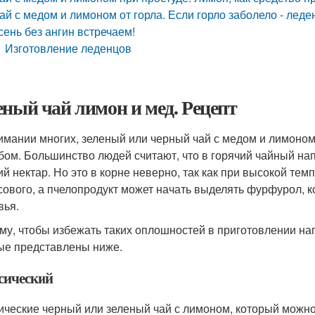
ай с медом и лимоном от горла. Если горло заболело - лед
сень без ангин встречаем!
Изготовление леденцов
еный чай лимон и мед. Рецепт
имании многих, зеленый или черный чай с медом и лимоном
бом. Большинство людей считают, что в горячий чайный на
ий нектар. Но это в корне неверно, так как при высокой те
сового, а пчелопродукт может начать выделять фурфурол, к
вья.
му, чтобы избежать таких оплошностей в приготовлении на
ые представлены ниже.
сический
ические черный или зеленый чай с лимоном, который можно