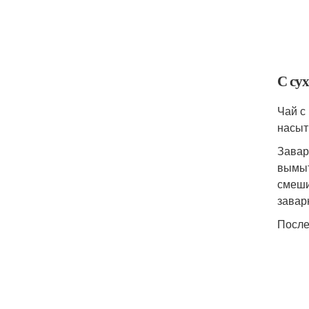
С су
Чай с
насыт
Завар
вымыт
смеши
завар
После 