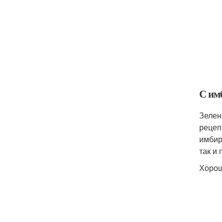
С им
Зелен
рецеп
имбир
так и
Хорош