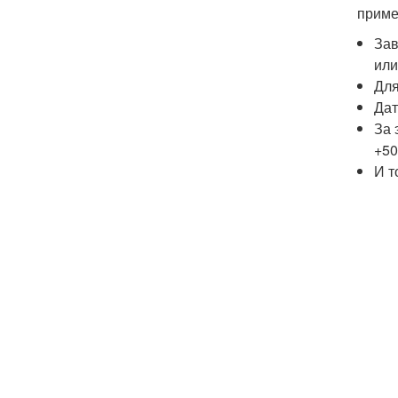
приме
Зав
или
Для
Дат
За 
+50
И т