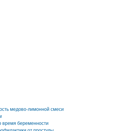
ность медово-лимонной смеси
м
о время беременности
рофилактики от простуды