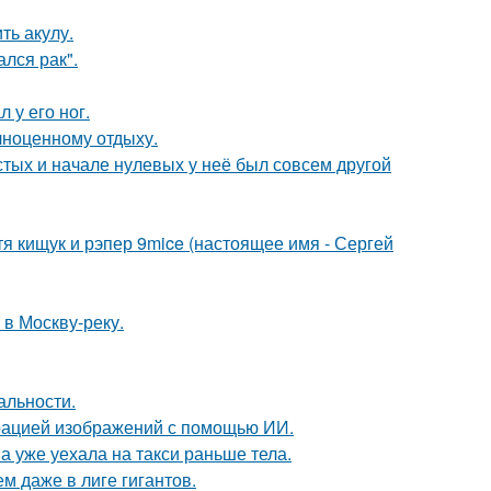
ть акулу.
лся рак".
 у его ног.
лноценному отдыху.
стых и начале нулевых у неё был совсем другой
атя кищук и рэпер 9mice (настоящее имя - Сергей
 в Москву-реку.
альности.
ерацией изображений с помощью ИИ.
а уже уехала на такси раньше тела.
м даже в лиге гигантов.