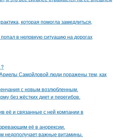
практика, которая помогла замедлиться,
 попал в неловкую ситуацию на дорогах
1?
 Ариелы Самойловой люди поражены тем, как
венчания с новым возлюбленным.
му без жёстких диет и перегибов.
в её и связанные с ней компании в
озревающим её в анорексии.
низм недополучает важные витамины.