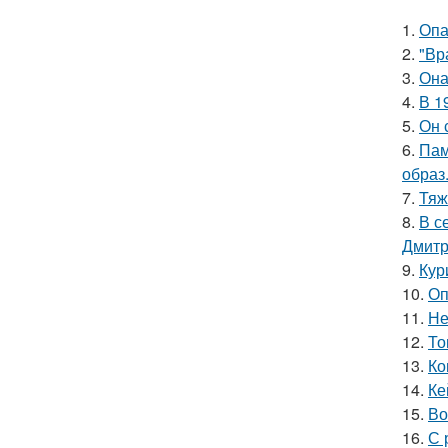
1.
Опа
2.
"Вр
3.
Она
4.
В 1
5.
Он 
6.
Пам
образ
7.
Тяж
8.
В с
Дмитр
9.
Кур
10.
Оп
11.
Не
12.
То
13.
Ко
14.
Ке
15.
Во
16.
С 