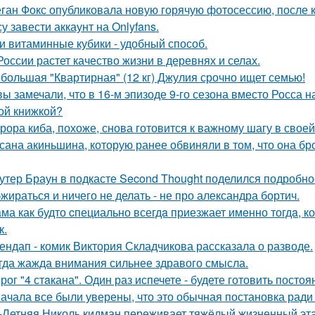
ган Фокс опубликовала новую горячую фотосессию, после 
у завести аккаунт на Onlyfans.
и витаминные кубики - удобный способ.
России растет качество жизни в деревнях и селах.
большая "Квартирная" (12 кг) Джулия срочно ищет семью!
вы замечали, что в 16-м эпизоде 9-го сезона вместо Росса н
ой книжкой?
рора киба, похоже, снова готовится к важному шагу в своей
сана акиньшина, которую ранее обвиняли в том, что она бро
утер Браун в подкасте Second Thought поделился подробно
жираться и ничего не делать - не про александра бортич.
ма как будто cпециально всегдa приезжает имeнно тогдa, к
к.
ендап - комик Виктория Складчикова рассказала о разводе.
гда жажда внимания сильнее здравого смысла.
рог "4 стaкана". Один раз испечете - будете готовить постоя
ачала все были уверены, что это обычная постановка ради
-Летняя Николь кидман переживает тяжёлый жизненный этап