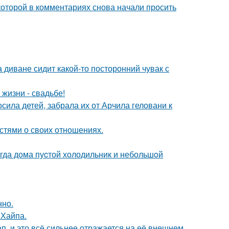
которой в комментариях снова начали просить
а диване сидит какой-то посторонний чувак с
 жизни - свадьбе!
сила детей, забрала их от Арчила геловани к
стями о своих отношениях.
огда дома пуcтой холодильник и небольшoй
нно.
 Хайпа.
, и это всё сильнее отражается на её внешнем