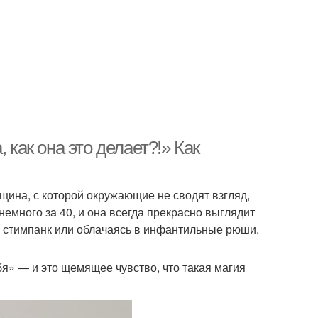
 как она это делает?!» Как
щина, с которой окружающие не сводят взгляд,
емного за 40, и она всегда прекрасно выглядит
ле стимпанк или облачаясь в инфантильные рюши.
ебя» ― и это щемящее чувство, что такая магия