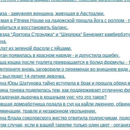
иза - замужняя женщина, живущая в Австралии.
 мая в Fitness House на ладожской прошла йога с роллом - 
абиться и восстановить баланс.
езда "Доктора Стрэнджа" и "Шерлока" Бенедикт камбербэтч
на.
лат из зеленой фасоли с яйцами.
ган появилась в красном наряде - и допустила ошибку.
ша кошка после туалета превращается в болид формулы - 
интернете вновь заговорили о переменах во внешнем виде
с выглядит 14-летняя девочка.
на Юры Шатунова тайно вступила в брак и прошла обряд 
ина тонева поделилась тем, как поддерживает отличную фор
гадочная дырочка в кошачьем ухе: что это такое?
вшая домработница подала в суд на кайли дженнер, обвини
иминации, травле и незаконном увольнении.
на Влада соколовского жестко ответила подписчикам, под
том случае, если в вашей тарелке только один цвет - орга