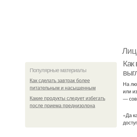
Лиц
Как 
Популярные материалы
выг
Как сделать завтрак более
На лю
питательным и насыщенным
или и
― сов
Какие продукты следует избегать
после приема преднизолона
«Да к
досту