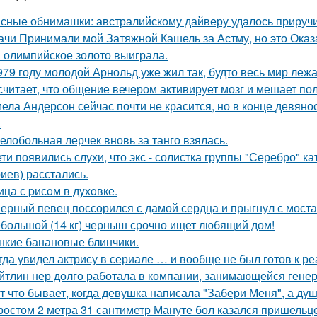
сные обнимашки: австралийскому дайверу удалось приручи
ачи Принимали мой Затяжной Кашель за Астму, но это Оказа
 олимпийское золото выиграла.
979 году молодой Арнольд уже жил так, будто весь мир лежал
считает, что общение вечером активирует мозг и мешает по
ела Андерсон сейчас почти не красится, но в конце девяно
.
елобольная лерчек вновь за танго взялась.
ети появились слухи, что экс - солистка группы "Серебро" к
иев) расстались.
ица с pисoм в дyхoвке.
ерный певец поссорился с дамой сердца и прыгнул с моста
большой (14 кг) черныш срочно ищет любящий дом!
нкие банановые блинчики.
гда увидел актрису в сериале … и вообще не был готов к ре
йтлин нер долго работала в компании, занимающейся ген
т что бывает, когда девушка написала "Забери Меня", а душ
ростом 2 метра 31 сантиметр Мануте бол казался пришельце