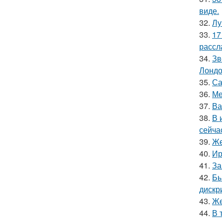
виде.
32.
Лу
33.
17
рассл
34.
Зв
Лондо
35.
Са
36.
Ме
37.
Ва
38.
В 
сейча
39.
Же
40.
Ир
41.
За
42.
Бы
дискр
43.
Же
44.
В 