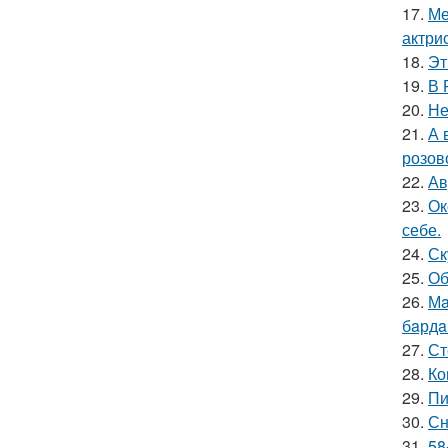
17.
Ме
актрис
18.
Эт
19.
В 
20.
Не
21.
А 
розов
22.
Ав
23.
Ок
себе.
24.
Ск
25.
Об
26.
Мa
бaрдa
27.
Ст
28.
Ко
29.
Пи
30.
Сн
31.
58