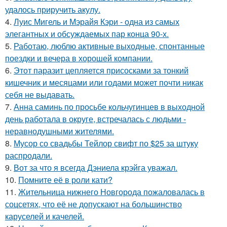
удалось приручить акулу.
4.
Луис Мигель и Мэрайя Кэри - одна из самых
элегантных и обсуждаемых пар конца 90-х.
5.
Работаю, люблю активные выходные, спонтанные
поездки и вечера в хорошей компании.
6.
Этот паразит цепляется присосками за тонкий
кишечник и месяцами или годами может почти никак
себя не выдавать.
7.
Анна саминь по просьбе кольчугинцев в выходной
день работала в округе, встречалась с людьми -
неравнодушными жителями.
8.
Мусор со свадьбы Тейлор свифт по $25 за штуку
распродали.
9.
Вот за что я всегда Дэниела крэйга уважал.
10.
Помните её в роли кати?
11.
Жительница нижнего Новгорода пожаловалась в
соцсетях, что её не допускают на большинство
каруселей и качелей.