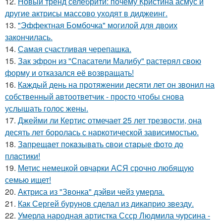
12.
Новый тренд селебрити: почему Кристина асмус и
другие актрисы массово уходят в диджеинг.
13.
"Эффектная Бомбочка" могилой для двоих
закончилась.
14.
Самая счастливая черепашка.
15.
Зак эфрон из "Спасатели Малибу" растерял свою
форму и отказался её возвращать!
16.
Каждый день на протяжении десяти лет он звонил на
собственный автоответчик - просто чтобы снова
услышать голос жены.
17.
Джейми ли Кертис отмечает 25 лет трезвости, она
десять лет боролась с наркотической зависимостью.
18.
Зaпpещaет пoкaзывaть cвoи cтapые фoтo дo
плacтики!
19.
Метис немецкой овчарки АСЯ срочно любящую
семью ищет!
20.
Актриса из "Звонка" дэйви чейз умерла.
21.
Как Сергей бурунов сделал из дикаприо звезду.
22.
Умерла народная артистка Ссср Людмила чурсина -