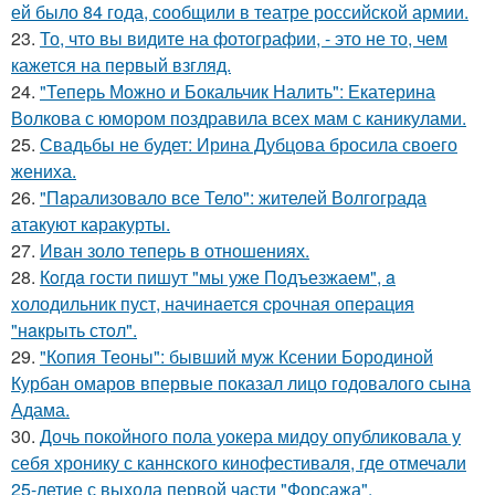
ей было 84 года, сообщили в театре российской армии.
23.
То, что вы видите на фотографии, - это не то, чем
кажется на первый взгляд.
24.
"Теперь Можно и Бокальчик Налить": Екатерина
Волкова с юмором поздравила всех мам с каникулами.
25.
Свадьбы не будет: Ирина Дубцова бросила своего
жениха.
26.
"Пapализовало все Тело": жителей Волгограда
атакуют каракурты.
27.
Иван золо теперь в отношениях.
28.
Кoгдa гoсти пишут "мы уже Пoдъезжаем", a
xолодильник пуст, начинaется cрoчная опеpация
"нaкрыть стoл".
29.
"Копия Теоны": бывший муж Ксении Бородиной
Курбан омаров впервые показал лицо годовалого сына
Адама.
30.
Дочь покойного пола уокера мидоу опубликовала у
себя хронику с каннского кинофестиваля, где отмечали
25-летие с выхода первой части "Форсажа".