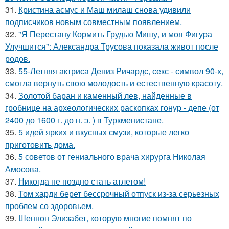
31.
Кристина асмус и Маш милаш снова удивили
подписчиков новым совместным появлением.
32.
"Я Перестану Кормить Грудью Мишу, и моя Фигура
Улучшится": Александра Трусова показала живот после
родов.
33.
55-Летняя актриса Дениз Ричардс, секс - символ 90-х,
смогла вернуть свою молодость и естественную красоту.
34.
Золотой баран и каменный лев, найденные в
гробнице на археологических раскопках гонур - депе (от
2400 до 1600 г. до н. э. ) в Туркменистане.
35.
5 идей ярких и вкусных смузи, которые легко
приготовить дома.
36.
5 советов от гениального врача хирурга Николая
Амосова.
37.
Никогда не поздно стать атлетом!
38.
Том харди берет бессрочный отпуск из-за серьезных
проблем со здоровьем.
39.
Шеннон Элизабет, которую многие помнят по