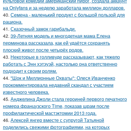
культовой комедии американский пирог, создала аккаунт
на Onlyfans и за неделю заработала миллион долларов.
40.
Семена - маленький продукт с большой пользой для
рациона.
41.
Сказочный замок гарибальди.
42.
39-Летняя модель и многодетная мама Елена
перминова рассказала, как ей удаётся сохранять
плоский живот после четырёх родов.
43.
Некоторые в голливуде рассказывают, как тяжело
работать с Энн хэтэуэй, настолько она ответственно
подходит к своим ролям.
44.
"Шок и Миллионные Охваты": Олеся Иванченко
прокомментировала недавний скандал с участием
известного человека.
45.
Анджелина Джоли стала героиней первого печатного
номера французского Time, показав шрам после
профилактической мастэктомии 2013 года.
46.
Алексей янгер вместе с супругой Татьяной
поделились свежими фотографиями, на которых