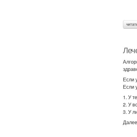
читат
Леч
Алгор
здрав
Если 
Если 
1. У 
2. У в
3. У 
Далее