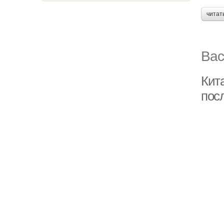
читат
Вас
Кит
пос