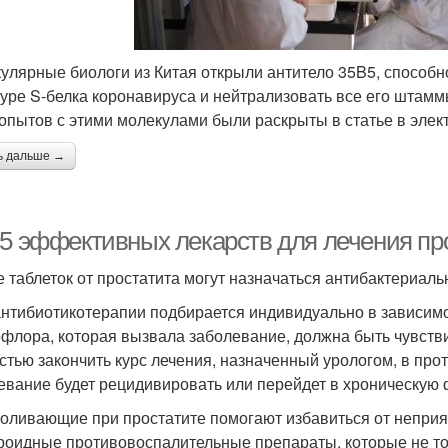
улярные биологи из Китая открыли антитело 35B5, способ
туре S-белка коронавируса и нейтрализовать все его штамм
 опытов с этими молекулами были раскрыты в статье в элект
ь дальше →
-5 эффективных лекарств для лечения про
е таблеток от простатита могут назначаться антибактериа
антибиотикотерапии подбирается индивидуально в зависимос
флора, которая вызвала заболевание, должна быть чувств
стью закончить курс лечения, назначенный урологом, в про
евание будет рецидивировать или перейдет в хроническую 
оливающие при простатите помогают избавиться от неприя
роидные противовоспалительные препараты, которые не тол