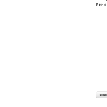
К ним
читат