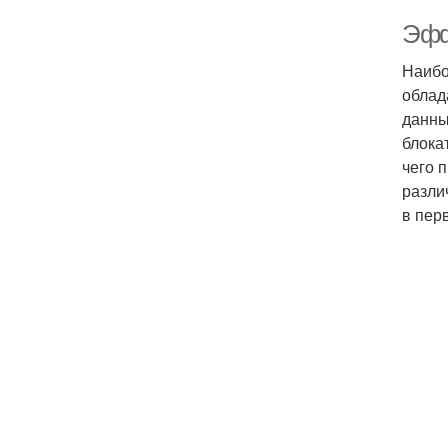
Эфф
Наибо
облад
данны
блока
чего 
разли
в пер