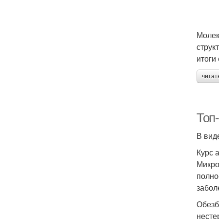
Молек
струк
итоги
читат
Топ
В вид
Курс 
Микро
полно
забол
Обезб
несте