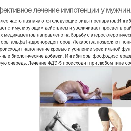
ективное лечение импотенции у мужчин
лее часто назначаются следующие виды препаратов:Ингиб
ает стимулирующим действием и увеличивает просвет в ра
х медикаментов направлено на борьбу с атеросклеротичес
торы альфа1-адренорецепторов. Лекарства позволяют пониз
происходит наполнение кровью и усиление эректильной фу
чные биологические добавки. Ингибиторы фосфодиэстеразы
вую очередь. Лечение ФДЭ-5 происходит при любом типе со