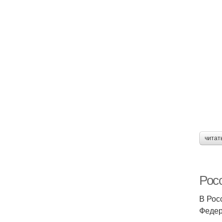
читат
Рос
В Рос
Федер