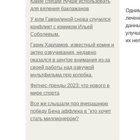
Какие специи лучше использовать
для вяления баклажанов
Одним
лечен
У юли Гаврилиной снова случился
данны
конфликт с комиком Ильей
улучш
Соболевым.
их не
Гарик Харламов, известный комик и
актер озвучивания, недавно
оказался в центре внимания из-за
своей работы над озвучкой
мультфильма про колобка.
Фитнес-тренды 2023: что нового в
мире спорта
Все же слышали про вчерашнюю
победу Бена аффлека в "кто хочет
стать миллионером?