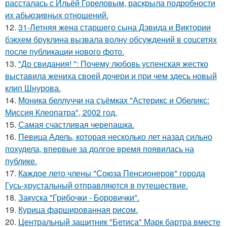
рассталась с Ильёй Гореловым, раскрыла подробности
их абьюзивных отношений.
12.
31-Летняя жена старшего сына Дэвида и Виктории
бэкхем бруклина вызвала волну обсуждений в соцсетях
после публикации нового фото.
13.
"До свидания! ": Почему любовь успенская жестко
выставила жениха своей дочери и при чем здесь новый
клип Шнурова.
14.
Моника беллуччи на съёмках "Астерикс и Обеликс:
Миссия Клеопатра", 2002 год.
15.
Самая счастливая черепашка.
16.
Певица Адель, которая несколько лет назад сильно
похудела, впервые за долгое время появилась на
публике.
17.
Каждое лето члены "Союза Пенсионеров" города
Гусь-хрустальный отправляются в путешествие.
18.
Закуска "Грибочки - Боровички".
19.
Курица фаршированная рисом.
20.
Центральный защитник "Бетиса" Марк бартра вместе