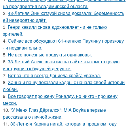
на предприятия владимирской области.
2.
43-Летняя Энн хэтэуэй снова доказала: беременность
ей невероятно идёт.
3.
Генри кавилл снова вдохновляет - и не только
зрителей.
4.
Сейчас все обсуждают 61-летнюю Паулину поризкову
- и неудивительно.
5.
Не все полезные продукты одинаковы.
6.
33-Летний Алекс выкатил на сайте знакомств целую
инструкцию к будущей девушке.
7.
Вот за что я всегда Дэниела крэйга уважал.
8.
Ханна и пашу показали кадры с начала своей истории
любви.
9.
Все говорят про жену Роналду, но никто - про жену
месси.
10.
"У Меня Глаз Дёргался": MIA Boyka впервые
рассказала о личной жизни.
11.
33-Летняя Карина нигай, которая в прошлом году