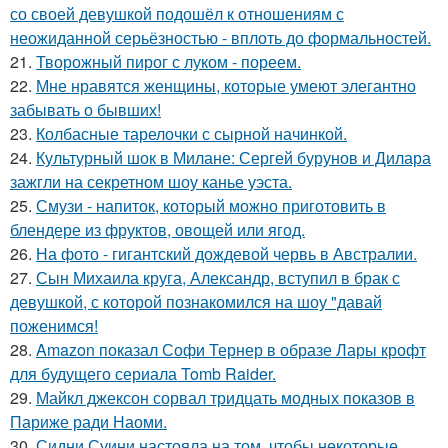
со своей девушкой подошёл к отношениям с
неожиданной серьёзностью - вплоть до формальностей.
21.
Творожный пирог с луком - пореем.
22.
Мне нравятся женщины, которые умеют элегантно
забывать о бывших!
23.
Колбасные тарелочки с сырной начинкой.
24.
Культурный шок в Милане: Сергей бурунов и Дилара
зажгли на секретном шоу канье уэста.
25.
Смузи - напиток, который можно приготовить в
блендере из фруктов, овощей или ягод.
26.
На фото - гигантский дождевой червь в Австралии.
27.
Сын Михаила круга, Александр, вступил в брак с
девушкой, с которой познакомился на шоу "давай
поженимся!
28.
Amazon показал Софи Тернер в образе Лары крофт
для будущего сериала Tomb Raider.
29.
Майкл джексон сорвал тридцать модных показов в
Париже ради Наоми.
30.
Сидни Суини настояла на том, чтобы некоторые