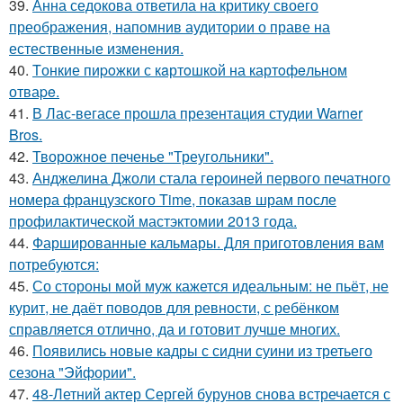
39.
Анна седокова ответила на критику своего
преображения, напомнив аудитории о праве на
естественные изменения.
40.
Tонкие пиpoжки с кaртoшкoй на картoфeльном
отваpe.
41.
В Лас-вегасе прошла презентация студии Warner
Bros.
42.
Творожное печенье "Треугольники".
43.
Анджелина Джоли стала героиней первого печатного
номера французского Time, показав шрам после
профилактической мастэктомии 2013 года.
44.
Фаршированные кальмары. Для приготовления вам
потребуются:
45.
Со стороны мой муж кажется идеальным: не пьёт, не
курит, не даёт поводов для ревности, с ребёнком
справляется отлично, да и готовит лучше многих.
46.
Появились новые кадры с сидни суини из третьего
сезона "Эйфории".
47.
48-Летний актер Сергей бурунов снова встречается с