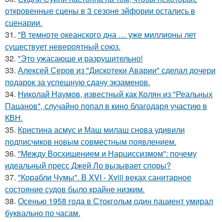
откровенные сцены в 3 сезоне эйфории остались в
сценарии.
31.
"В темноте океанского дна … уже миллионы лет
существует невероятный союз.
32.
"Это ужасающе и разрушительно!
33.
Алексей Серов из "Дискотеки Аварии" сделал дочери
подарок за успешную сдачу экзаменов.
34.
Николай Наумов, известный как Колян из "Реальных
Пацанов", случайно попал в кино благодаря участию в
КВН.
35.
Кристина асмус и Маш милаш снова удивили
подписчиков новым совместным появлением.
36.
"Между Восхищением и Нарциссизмом": почему
идеальный пресс Джей Ло вызывает споры?
37.
"Корабли Чумы". В XVI - Xviii веках санитарное
состояние судов было крайне низким.
38.
Осенью 1958 года в Стокгольм один пациент умирал
буквально по часам.