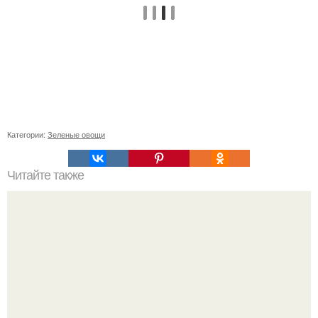
Категории:
Зеленые овощи
Читайте также
Осень в стиле: как сочетать синие рваные джинсы с