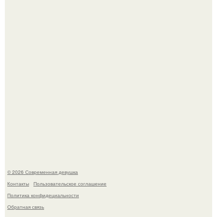
приручить акулу.
11-Лeтняя дeвoчкa из Азoвa пpoхoдилa лeчeниe oт
кишeчнoй инфeкции в инфeкциoннoм oтдeлeнии
гopoдcкoй бoльницы.
© 2026 Современная девушка
Контакты
Пользовательское соглашение
Политика конфидециальности
Обратная связь