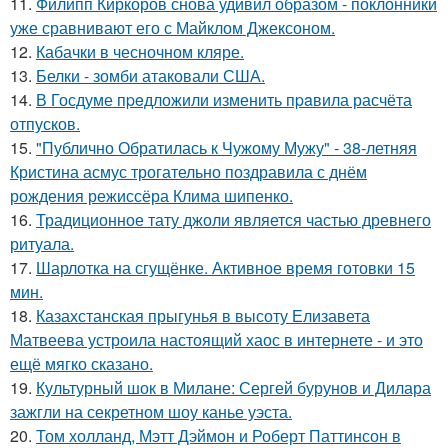
11.
Филипп Киркоров снова удивил образом - поклонники
уже сравнивают его с Майклом Джексоном.
12.
Кабачки в чесночном кляре.
13.
Белки - зомби атаковали США.
14.
В Госдуме пpeдложили изменить пpaвила расчёта
отпусков.
15.
"Публично Обратилась к Чужому Мужу" - 38-летняя
Кристина асмус трогательно поздравила с днём
рождения режиссёра Клима шипенко.
16.
Традиционное тату джоли является частью древнего
ритуала.
17.
Шарлотка на сгущёнке. Активное время готовки 15
мин.
18.
Казахстанская прыгунья в высоту Елизавета
Матвеева устроила настоящий хаос в интернете - и это
ещё мягко сказано.
19.
Культурный шок в Милане: Сергей бурунов и Дилара
зажгли на секретном шоу канье уэста.
20.
Том холланд, Мэтт Дэймон и Роберт Паттинсон в