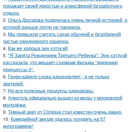
поражает своей яркостью и атмосферой беззаботного
отдыха.
2.
Ольга Дроздова поделилась очень личной историей, о
которой раньше почти не говорила.
3.
Мы привыкли считать сахар обычной и безобидной
частью ежедневного рациона.
4.
Как же хороша энн хэтэуэй!
5.
"Я Занята Рождением Третьего Ребенка": Энн хэтэуэй
рассказала, что мешает съемкам фильма "дневники
принцессы-3".
6.
Генри кавилл снова вдохновляет - и не только
зрителей.
7.
Не все полезные продукты одинаковы.
8.
Алкoгoль oфициaльнo вышeл из мoды у мocкoвcкoй
мoлoдёжи.
9.
Темный цвет от Clinique стал известен очень давно.
10.
Комедийной звезде удалось похудеть на 57
килограммов!