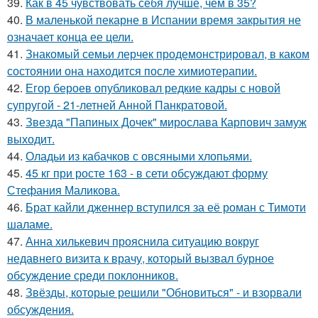
39.
Как в 45 чувствовать себя лучше, чем в 35?
40.
В маленькой пекарне в Испании время закрытия не
означает конца ее цели.
41.
Знакомый семьи лерчек продемонстрировал, в каком
состоянии она находится после химиотерапии.
42.
Егор бероев опубликовал редкие кадры с новой
супругой - 21-летней Анной Панкратовой.
43.
Звезда "Папиных Дочек" мирослава Карпович замуж
выходит.
44.
Оладьи из кабачков с овсяными хлопьями.
45.
45 кг при росте 163 - в сети обсуждают форму
Стефания Маликова.
46.
Брат кайли дженнер вступился за её роман с Тимоти
шаламе.
47.
Анна хилькевич прояснила ситуацию вокруг
недавнего визита к врачу, который вызвал бурное
обсуждение среди поклонников.
48.
Звёзды, которые решили "Обновиться" - и взорвали
обсуждения.