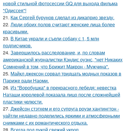
новой стильной фотосессии GQ для выхода фильма
"Одиссея"!
21.
Как Сергей бурунов сделал из дикаприо звезду.
22.
Люди обоих полов считают женские лица более
красивыми.
23.
В Китае украли и съели собаку с 1, 5 млн
подписчиков.
24.
Завершилось расследование, и, по словам
американской журналистки Кэндис оуэнс, "нет Никаких
Сомнений в том, что Брижит Макрон - Мужчина".
25.
Майкл джексон сорвал тридцать модных показов в
Париже ради Наоми.
26.
Из "Воробушка" в прекрасного лебедя: невестка
Наташи королевой показала лицо после сложнейшей
пластики челюсти.
27.
Джейсон стэтхем и его супруга роузи хантингтон -
уайтли недавно поделились яркими и атмосферными
снимками с их романтического отдыха.
28.
Всегда под рукой свежий укроп.