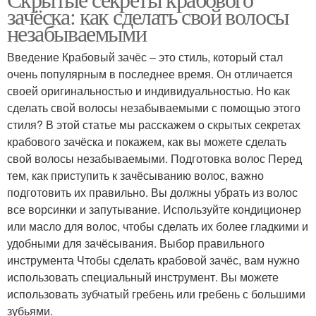
Крабовая паста
зачёска: как сделать свой волосы
палочек
незабываемыми
Введение Крабовый зачёс – это стиль, который стал
Канапе с крабовыми
Шарики с плавленым
очень популярным в последнее время. Он отличается
палочками
сыром
своей оригинальностью и индивидуальностью. Но как
сделать свой волосы незабываемыми с помощью этого
стиля? В этой статье мы расскажем о скрытых секретах
крабового зачёска и покажем, как вы можете сделать
Шарики с твердым
Шарики с маслинами
свой волосы незабываемыми. Подготовка волос Перед
сыром
тем, как приступить к зачёсыванию волос, важно
подготовить их правильно. Вы должны убрать из волос
все ворсинки и запутывание. Используйте кондиционер
Шарики с грецкими
или масло для волос, чтобы сделать их более гладкими и
Шарики с кукурузой
орехами
удобными для зачёсывания. Выбор правильного
инструмента Чтобы сделать крабовой зачёс, вам нужно
использовать специальный инструмент. Вы можете
использовать зубчатый гребень или гребень с большими
Шарики с семгой
зубьями.