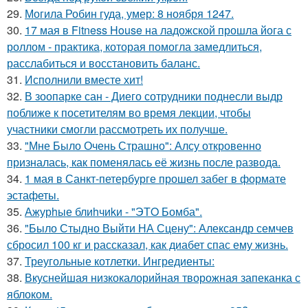
29.
Могила Робин гуда, умер: 8 ноября 1247.
30.
17 мая в Fitness House на ладожской прошла йога с
роллом - практика, которая помогла замедлиться,
расслабиться и восстановить баланс.
31.
Исполнили вместе хит!
32.
В зоопарке сан - Диего сотрудники поднесли выдр
поближе к посетителям во время лекции, чтобы
участники смогли рассмотреть их получше.
33.
"Мне Было Очень Страшно": Алсу откровенно
призналась, как поменялась её жизнь после развода.
34.
1 мая в Санкт-петербурге прошел забег в формате
эстафеты.
35.
Ажурhые блиhчиkи - "ЭТO Бомба".
36.
"Было Стыдно Выйти НА Сцену": Александр семчев
сбросил 100 кг и рассказал, как диабет спас ему жизнь.
37.
Треугольные котлетки. Ингредиенты:
38.
Вкуснейшая низкокалорийная творожная запеканка с
яблоком.