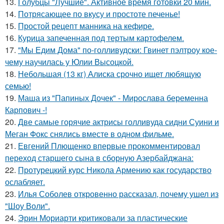
13.
Голубцы "Лучшие". Активное время готовки 20 мин.
14.
Потрясающее по вкусу и простоте печенье!
15.
Простой рецепт манника на кефире.
16.
Курица запеченная под тертым картофелем.
17.
"Мы Едим Дома" по-голливудски: Гвинет пэлтроу кое-
чему научилась у Юлии Высоцкой.
18.
Небольшая (13 кг) Алиска срочно ищет любящую
семью!
19.
Маша из "Папиных Дочек" - Мирослава беременна
Карпович -!
20.
Две самые горячие актрисы голливуда сидни Суини и
Меган Фокс снялись вместе в одном фильме.
21.
Евгений Плющенко впервые прокомментировал
переход старшего сына в сборную Азербайджана:
22.
Протурецкий курс Никола Армению как государство
ослабляет.
23.
Илья Соболев откровенно рассказал, почему ушел из
"Шоу Воли".
24.
Эрин Мориарти критиковали за пластические