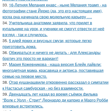
33.
16-Летняя Мелания кнавс - ныне Мелания трамп - на
фотографии стане Йерко (да, это его настоящее имя),
когда она начинала свою модельную карьеру ….
34.
Учительница анатомии заявила, что придет в
купальнике на урок, и ученики не смогут отвести от неё
взгляд - так и случилось.
35.
5 идей ярких и вкусных смузи, которые легко
приготовить дома.
36.
Обжираться и ничего не делать - для Александры
бортич это просто не вариант!
37.
Мария Кожевникова - наша версия Блейк лайвли:
многодетная мама, красавица и актриса, поставившая
семью на первое место.
38.
Отар кушанашвили откровенно рассказал о симпатии
к Настасья самбурская - но без взаимности.
39.
Двенадцать лет назад во время съёмок фильма
"Волк с Уолл - Стрит" Леонардо ди каприо и Марго Робби
впервые встретились.