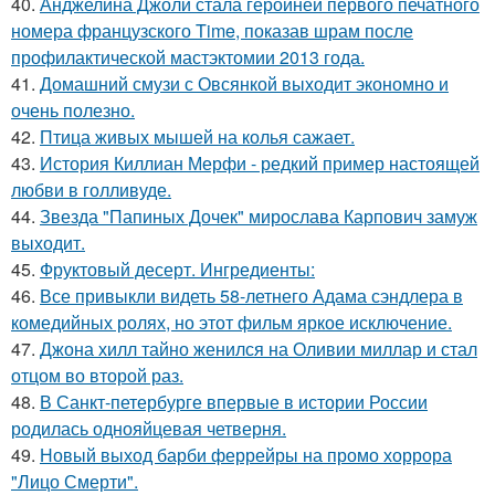
40.
Анджелина Джоли стала героиней первого печатного
номера французского Time, показав шрам после
профилактической мастэктомии 2013 года.
41.
Домашний смузи с Овсянкой выходит экономно и
очень полезно.
42.
Птица живых мышей на колья сажает.
43.
История Киллиан Мерфи - редкий пример настоящей
любви в голливуде.
44.
Звезда "Папиных Дочек" мирослава Карпович замуж
выходит.
45.
Фруктовый десерт. Ингредиенты:
46.
Все привыкли видеть 58-летнего Адама сэндлера в
комедийных ролях, но этот фильм яркое исключение.
47.
Джона хилл тайно женился на Оливии миллар и стал
отцом во второй раз.
48.
В Санкт-петербурге впервые в истории России
родилась однояйцевая четверня.
49.
Новый выход барби феррейры на промо хоррора
"Лицо Смерти".