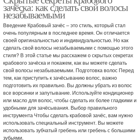
Крабовая паста
зачёска: как сделать свой волосы
крабовыми палочками
незабываемыми
Введение Крабовый зачёс – это стиль, который стал
Канапе с крабовыми
очень популярным в последнее время. Он отличается
Палочки с орехами
палочками
своей оригинальностью и индивидуальностью. Но как
сделать свой волосы незабываемыми с помощью этого
стиля? В этой статье мы расскажем о скрытых секретах
крабового зачёска и покажем, как вы можете сделать
Шарики с плавленым
Шарики с твердым
свой волосы незабываемыми. Подготовка волос Перед
сыром
сыром
тем, как приступить к зачёсыванию волос, важно
подготовить их правильно. Вы должны убрать из волос
все ворсинки и запутывание. Используйте кондиционер
или масло для волос, чтобы сделать их более гладкими и
Шарики с маслинами
Шарики с кукурузой
удобными для зачёсывания. Выбор правильного
инструмента Чтобы сделать крабовой зачёс, вам нужно
использовать специальный инструмент. Вы можете
использовать зубчатый гребень или гребень с большими
Шарики с грецкими
Шарики с семгой
зубьями.
орехами