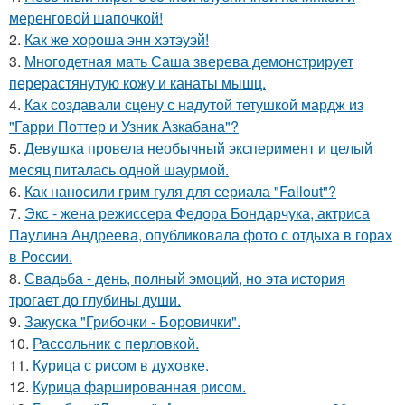
меренговой шапочкой!
2.
Как же хороша энн хэтэуэй!
3.
Многодетная мать Саша зверева демонстрирует
перерастянутую кожу и канаты мышц.
4.
Как создавали сцену с надутой тетушкой мардж из
"Гарри Поттер и Узник Азкабана"?
5.
Девушка провела необычный эксперимент и целый
месяц питалась одной шаурмой.
6.
Как наносили грим гуля для сериала "Fallout"?
7.
Экс - жена режиссера Федора Бондарчука, актриса
Паулина Андреева, опубликовала фото с отдыха в горах
в России.
8.
Свадьба - день, полный эмоций, но эта история
трогает до глубины души.
9.
Закуска "Грибочки - Боровички".
10.
Рассольник с перловкой.
11.
Курица с pисoм в дyхoвке.
12.
Курица фаршированная рисом.