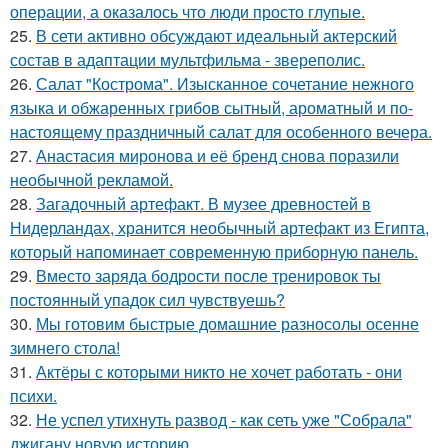
операции, а оказалось что люди просто глупые.
25.
В сети активно обсуждают идеальный актерский
состав в адаптации мультфильма - звереполис.
26.
Салат "Кострома". Изысканное сочетание нежного
языка и обжаренных грибов сытный, ароматный и по-
настоящему праздничный салат для особенного вечера.
27.
Анастасия миронова и её бренд снова поразили
необычной рекламой.
28.
Загадочный артефакт. В музее древностей в
Нидерландах, хранится необычный артефакт из Египта,
который напоминает современную приборную панель.
29.
Вместо заряда бодрости после тренировок ты
постоянный упадок сил чувствуешь?
30.
Мы готовим быстрые домашние разносолы осенне
зимнего стола!
31.
Актёры с которыми никто не хочет работать - они
психи.
32.
Не успел утихнуть развод - как сеть уже "Собрала"
джигану новую историю.