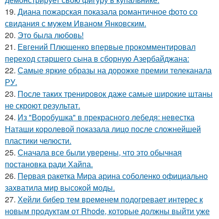
19.
Диана пожарская показала романтичное фото со
свидания с мужем Иваном Янковским.
20.
Это была любовь!
21.
Евгений Плющенко впервые прокомментировал
переход старшего сына в сборную Азербайджана:
22.
Самые яркие образы на дорожке премии телеканала
РУ.
23.
После таких тренировок даже самые широкие штаны
не скроют результат.
24.
Из "Воробушка" в прекрасного лебедя: невестка
Наташи королевой показала лицо после сложнейшей
пластики челюсти.
25.
Сначала все были уверены, что это обычная
постановка ради Хайпа.
26.
Первая ракетка Мира арина соболенко официально
захватила мир высокой моды.
27.
Хейли бибер тем временем подогревает интерес к
новым продуктам от Rhode, которые должны выйти уже