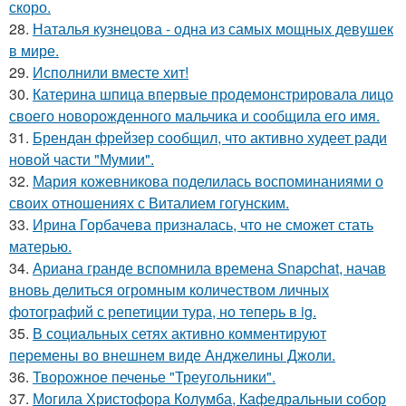
скоро.
28.
Наталья кузнецова - одна из самых мощных девушек
в мире.
29.
Исполнили вместе хит!
30.
Катерина шпица впервые продемонстрировала лицо
своего новорожденного мальчика и сообщила его имя.
31.
Брендан фрейзер сообщил, что активно худеет ради
новой части "Мумии".
32.
Мария кожевникова поделилась воспоминаниями о
своих отношениях с Виталием гогунским.
33.
Ирина Горбачева призналась, что не сможет стать
матерью.
34.
Ариана гранде вспомнила времена Snapchat, начав
вновь делиться огромным количеством личных
фотографий с репетиции тура, но теперь в ig.
35.
В социальных сетях активно комментируют
перемены во внешнем виде Анджелины Джоли.
36.
Творожное печенье "Треугольники".
37.
Могила Христофора Колумба, Кафедральныи собор