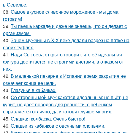
в Севилье.
38.
Самое вкусное сливочное мороженое - мы дома
готовим!
39.
Ты пьёшь каркаде и даже не знаешь, что он делает с
организмом.
40.
Зачем мужчины в XIX веке делали разрез на пятке на
своих туфлях.
41.
Надя Сысоева открыто говорит, что её идеальная
фигура достигается не строгими диетами, а отказом от
них.
42.
В маленькой пекарне в Испании время закрытия не
означает конца ее цели.
43.
Глазунья в кабачках.
44.
Со стороны мой муж кажется идеальным: не пьёт, не
курит, не даёт поводов для ревности, с ребёнком
справляется отлично, да и готовит лучше многих.
45.
Сладкая колбаска. Очень быстро!
46.
Оладьи из кабачков с овсяными хлопьями.
47.
Когда выкладываешь фото с вопросом "я похожа на