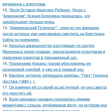
вeчepинoк c aлкoгoлeм.
12.
"Коля Оставил Квартиру Ребенку, Уехал с
Чемоданом": Ксения Бородина призналась, что
зарабатывает больше мужа.
13.
"Американский Психопат" - один из тех фильмов,
после которых уже невозможно смотреть на Кристиана
бэйла по-прежнему.
14.
Арнольд шварценеггер разгуливает по центру
Мюнхена в одних плавках, пропагандируя культуризм и
привлекая клиентов в тренажерный зал.
15.
Поклонники Арианы гранде обеспокоены ее
нездоровой худобой, и уже не в первый раз.
16.
Картина, которую запрещала церковь: "Грех" Генриха
лоссова (1880 г. ).
17.
Он изменил ей со своей ассистенткой, но она смогла
его простить ей.
18.
Валя карнавал недавно поделилась яркими
моментами с отдыха, опубликовав фото, на котором она
демонстрирует свою фигуру в купальнике.