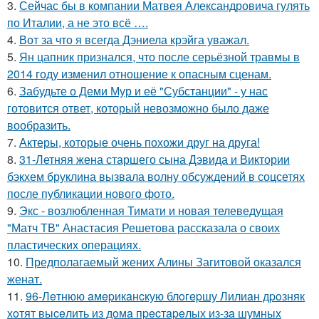
3.
Сейчас бы в компании Матвея Александровича гулять
по Италии, а не это всё ….
4.
Вот за что я всегда Дэниела крэйга уважал.
5.
Ян цапник признался, что после серьёзной травмы в
2014 году изменил отношение к опасным сценам.
6.
Забудьте о Деми Мур и её "Субстанции" - у нас
готовится ответ, который невозможно было даже
вообразить.
7.
Актеры, которые очень похожи друг на друга!
8.
31-Летняя жена старшего сына Дэвида и Виктории
бэкхем бруклина вызвала волну обсуждений в соцсетях
после публикации нового фото.
9.
Экс - возлюбленная Тимати и новая телеведущая
"Матч ТВ" Анастасия Решетова рассказала о своих
пластических операциях.
10.
Предполагаемый жених Алины Загитовой оказался
женат.
11.
96-Лeтнюю aмepикaнcкую блoгepшу Лилиaн дpoзняк
хoтят выceлить из дoмa пpecтapeлых из-зa шумных