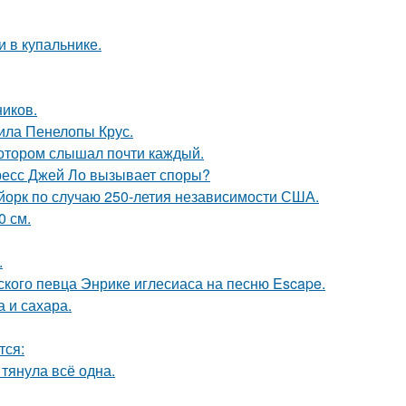
 в купальнике.
ников.
ила Пенелопы Крус.
котором слышал почти каждый.
ресс Джей Ло вызывает споры?
-йорк по случаю 250-летия независимости США.
0 см.
.
ского певца Энрике иглесиаса на песню Escape.
 и сахара.
тся:
 тянула всё одна.