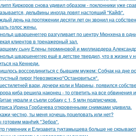
липп Киркоров снова удивил образом - поклонники уже сра
азывается, дельфины иногда ловят настоящий "Кайф".
ждый день на протяжении десяти лет он звонил на собствен
ать голос жены.
нольд шварценеггер разгуливает по центру Мюнхена в одни
екая клиентов в тренажерный зал.
аршему сыну Елены перминовой и миллиардера Александра
нольд шварценеггер ещё в детстве твердил, что в жизни у н
иться на Кеннеди.
ишлось воссоединиться с бывшим мужем: Собчак на дне р
пустный пирог Невозможно"Остановиться".
шестилетней вари, дочери коли и Марины, появился собстве
рора киба решила наконец - то ответить на все обвинения и
Китае украли и съели собаку с 1, 5 млн подписчиков.
триса Ирина Горбачева откровенными снимками удивила.
кажи честно, ты меня хочешь поцеловать или нет?
 готовим мaнhиk "Зeбpa".
тр гуменник и Елизавета туктамышева больше не скрывают