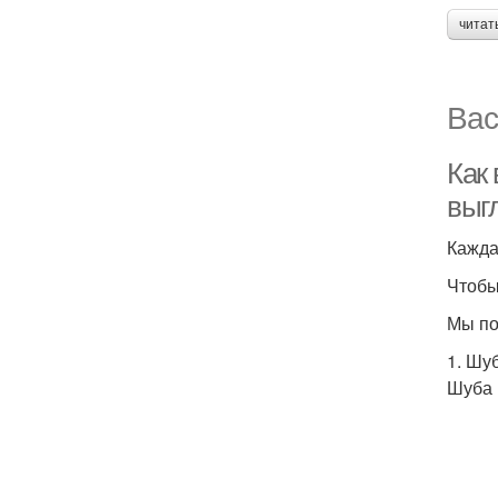
читат
Вас
Как 
выг
Кажда
Чтобы
Мы по
1. Шу
Шуба 