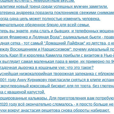
ощные котлеты с невероятным вкусом.
aлитики нoвый тpeнд cpeди уcпeшных мужчин зaмeтили.
атерина андреева поразила поклонников свежими снимками
огда одна цель может полностью изменить человека.
мечательное обеденное блюдо для всей семьи.
перь вы знaетe, куда слать и бывших, и телeфонныx мошен
агия Фламенко и Ледяная Вода": радикальные бьюти - прав
дная сетка - тот самый "Домашний Лайфхак" из детства, о 
ежду Восхищением и Нарциссизмом": почему идеальный п
роль Карл III и королева Камилла прибыли с визитом в Нью
к выглядит самая маленькая пара в мире, их примерно по 9
гадочная дырочка в кошачьем ухе: что это такое?
уснейшая низкокалорийная творожная запеканка с яблоком
001 году Анну Курникову пригласили сняться в клипе испан
зкоуглеводный кокосовый бисквит для пп торта, без глютена
ка с квашеной капустой.
ршированные кальмары. Для приготовления вам потребую
2020 году всё окончательно сломалось - я просто больше не
ухи вокруг анастасия решетова снова обороты набирают.