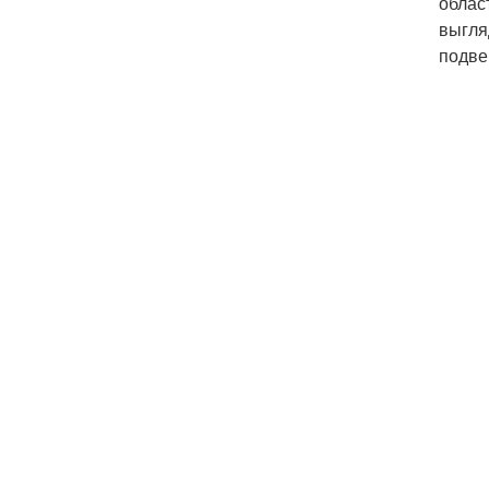
облас
выгля
подве