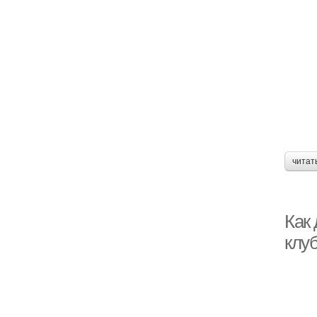
читат
Как 
клу