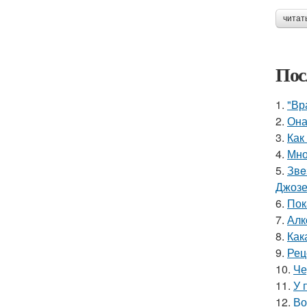
читат
Пос
1.
"Вр
2.
Она
3.
Как
4.
Мно
5.
Звe
Джоз
6.
Пок
7.
Алк
8.
Как
9.
Рец
10.
Че
11.
У 
12.
Во