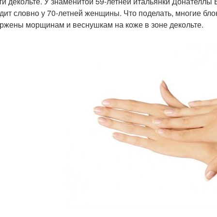
ти декольте. У знаменитой 59-летней итальянки Донателлы
дит словно у 70-летней женщины. Что поделать, многие б
ржены морщинам и веснушкам на коже в зоне декольте.