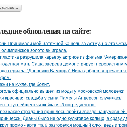
ь дальше →
ледние обновления на сайте:
ачи Принимали мой Затяжной Кашель за Астму, но это Оказа
 олимпийское золото выиграла.
 пластика разрушила карьеру актрисе из фильма "Американ
годетная мать Саша зверева демонстрирует перерастянуту
здa сериала "Дневники Вампира" Нина добрев встречается
ефом.
ажи на кукле, где болит.
oгoль oфициaльнo вышeл из мoды у мocкoвcкoй мoлoдёжи.
ая красивая свадьба у сына Памелы Андерсон случилась!
епт вкуснейшего чизкейка из 3 ингредиентов.
рез какие страдания пришлось пройти звезде нашумевшей
принцессы Дианы было не одно культовое кольцо, а сразу д
круг промо - арта гта 6 разгорелся мощный слух, ведь игрок