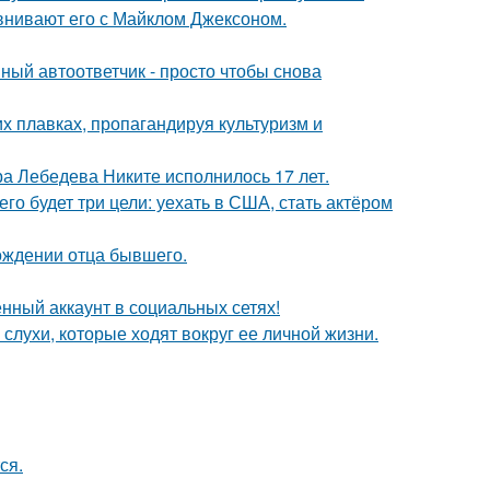
внивают его с Майклом Джексоном.
ный автоответчик - просто чтобы снова
х плавках, пропагандируя культуризм и
 Лебедева Никите исполнилось 17 лет.
его будет три цели: уехать в США, стать актёром
ождении отца бывшего.
нный аккаунт в социальных сетях!
 слухи, которые ходят вокруг ее личной жизни.
ся.