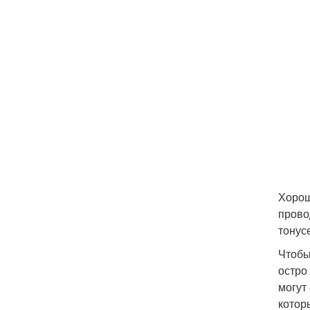
Хорош
прово
тонус
Чтобы
остро
могут
котор