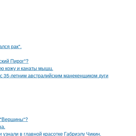
лся рак".
ский Пирог"?
ю кожу и канаты мышц.
 с 35-летним австралийским манекенщиком дуги
 "Вершины"?
ва.
и узнали в главной красотке Габриэлу Чикин.