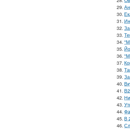
28.
Ов
29.
Ан
30.
Ек
31.
Ин
32.
За
33.
Те
34.
"М
35.
Йо
36.
"М
37.
Ко
38.
Та
39.
За
40.
Вк
41.
В2
42.
Ни
43.
Ут
44.
Фа
45.
В 
46.
Сл