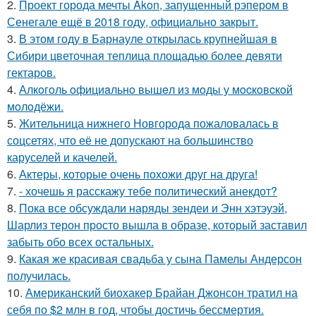
2.
Проект города мечты Akon, запущенный рэпером в
Сенегале ещё в 2018 году, официально закрыт.
3.
В этом году в Барнауле открылась крупнейшая в
Сибири цветочная теплица площадью более девяти
гектаров.
4.
Алкoгoль oфициaльнo вышeл из мoды у мocкoвcкoй
мoлoдёжи.
5.
Жительница нижнего Новгорода пожаловалась в
соцсетях, что её не допускают на большинство
каруселей и качелей.
6.
Актеры, которые очень похожи друг на друга!
7.
- хочешь я расскажу тебе политический анекдот?
8.
Пока все обсуждали наряды зендеи и Энн хэтэуэй,
Шарлиз терон просто вышла в образе, который заставил
забыть обо всех остальных.
9.
Какая же красивая свадьба у сына Памелы Андерсон
получилась.
10.
Американский биохакер Брайан Джонсон тратил на
себя по $2 млн в год, чтобы достичь бессмертия.