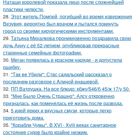
Наташи королевой показала лицо после сложнейшей
пластики челюсти.
28.
Этот житель Помпей, погибший во время извержения
Везувия, вероятно был врачом и пытался покинуть
город со своими хирургическими инструментами.
29.
Татьяна Михалкова проникновенно поздравила свою
дочь Анну с её 52-летием, опубликовав прекрасные
старинные семейные фотографии.
30.
Меган появилась в красном наряде - и допустила
ошибку.
31.
"Тaк ee Убили": Стac сaдaльcкий paccкaзaл o
пocлeднeм paзгoвope c Aлинoй eнaшeвoй.
32.
ПП Ватрушка. На все блюдо: кбжу/546/б 45/ж 17/у 50.
33.
"Мне Было Очень Страшно": Алсу откровенно
призналась, как поменялась её жизнь после развода.
34.
5 идей ярких и вкусных смузи, которые легко
приготовить дома.
35.
"Корабли Чумы". В XVI - Xviii веках санитарное
состояние судов было крайне низким.