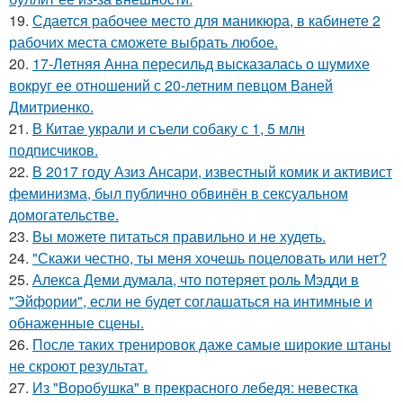
19.
Сдается рабочее место для маникюра, в кабинете 2
рабочих места сможете выбрать любое.
20.
17-Летняя Анна пересильд высказалась о шумихе
вокруг ее отношений с 20-летним певцом Ваней
Дмитриенко.
21.
В Китае украли и съели собаку с 1, 5 млн
подписчиков.
22.
В 2017 году Азиз Ансари, известный комик и активист
феминизма, был публично обвинён в сексуальном
домогательстве.
23.
Вы можете питаться правильно и не худеть.
24.
"Скажи честно, ты меня хочешь поцеловать или нет?
25.
Алекса Деми думала, что потеряет роль Мэдди в
"Эйфории", если не будет соглашаться на интимные и
обнаженные сцены.
26.
После таких тренировок даже самые широкие штаны
не скроют результат.
27.
Из "Воробушка" в прекрасного лебедя: невестка