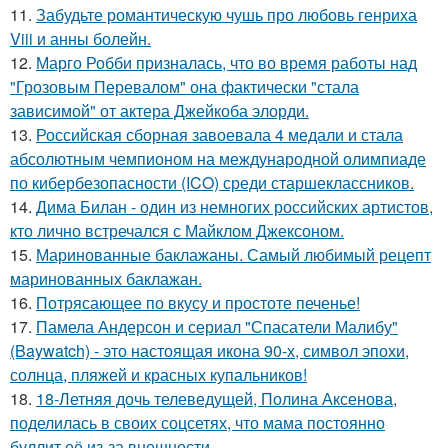
11.
Забудьте романтическую чушь про любовь генриха
Viii и анны болейн.
12.
Марго Робби призналась, что во время работы над
"Грозовым Перевалом" она фактически "стала
зависимой" от актера Джейкоба элорди.
13.
Российская сборная завоевала 4 медали и стала
абсолютным чемпионом на международной олимпиаде
по кибербезопасности (ICO) среди старшеклассников.
14.
Дима Билан - один из немногих российских артистов,
кто лично встречался с Майклом Джексоном.
15.
Маринованные баклажаны. Самый любимый рецепт
маринованных баклажан.
16.
Потрясающее по вкусу и простоте печенье!
17.
Памела Андерсон и сериал "Спасатели Малибу"
(Baywatch) - это настоящая икона 90-х, символ эпохи,
солнца, пляжей и красных купальников!
18.
18-Летняя дочь телеведущей, Полина Аксенова,
поделилась в своих соцсетях, что мама постоянно
буллит её из-за внешности.