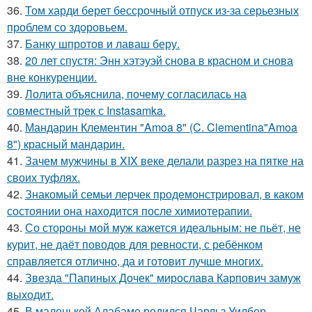
36.
Том харди берет бессрочный отпуск из-за серьезных
проблем со здоровьем.
37.
Банку шпротов и лаваш беру.
38.
20 лет спустя: Энн хэтэуэй снова в красном и снова
вне конкуренции.
39.
Лолита объяснила, почему согласилась на
совместный трек с Instasamka.
40.
Мандарин Клементин "Amoa 8" (C. Clementina"Amoa
8") красный мандарин.
41.
Зачем мужчины в XIX веке делали разрез на пятке на
своих туфлях.
42.
Знакомый семьи лерчек продемонстрировал, в каком
состоянии она находится после химиотерапии.
43.
Со стороны мой муж кажется идеальным: не пьёт, не
курит, не даёт поводов для ревности, с ребёнком
справляется отлично, да и готовит лучше многих.
44.
Звезда "Папиных Дочек" мирослава Карпович замуж
выходит.
45.
В маленькой Алабаме родился Чарльз Уилбер -