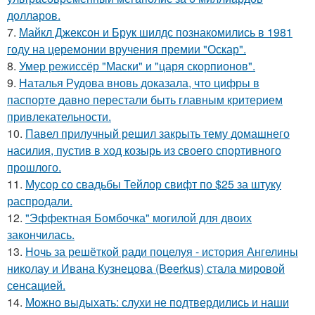
долларов.
7.
Майкл Джексон и Брук шилдс познакомились в 1981
году на церемонии вручения премии "Оскар".
8.
Умер режиссёр "Маски" и "царя скорпионов".
9.
Наталья Рудова вновь доказала, что цифры в
паспорте давно перестали быть главным критерием
привлекательности.
10.
Павел прилучный решил закрыть тему домашнего
насилия, пустив в ход козырь из своего спортивного
прошлого.
11.
Мусор со свадьбы Тейлор свифт по $25 за штуку
распродали.
12.
"Эффектная Бомбочка" могилой для двоих
закончилась.
13.
Ночь за решёткой ради поцелуя - история Ангелины
николау и Ивана Кузнецова (Beerkus) стала мировой
сенсацией.
14.
Можно выдыхать: слухи не подтвердились и наши