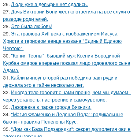
26.
Люди уже а дельфин нет сдались.
27.
Дочь Виктории Бони жёстко ответила на все слухи о
разводе родителей.
28.
Это была любовь!
29.
Эта гравюра Xvii века с изображением Иисуса
Христа в терновом венце названа "Единый Единою
Чертою".
30.
"Копия Теоны": бывший муж Ксении Бородиной
Курбан омаров впервые показал лицо годовалого сына
Адама.
31.
Кайли миноуг второй раз победила рак груди и
держала это в тайне несколько лет.
32.
Иногда тело говорит с нами проще, чем мы думаем -
через усталость, настроение и самочувствие.
33.
Лазоревка в парке города Вязники.
34.
"Магия Фламенко и Ледяная Вода": радикальные
бьюти - правила Пенелопы Крус.
35.
"Дом как База Подзарядки": секрет долголетия ови в
эпоху выгорания.