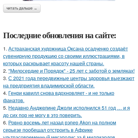
читать дальше →
Последние обновления на сайте:
1.
Астраханская художница Оксана осадченко создаёт
сувенирную продукцию со своими иллюстрациями, в
которых раскрывает красоту нашей страны.
2.
"Милосердие и Порядок" - 25 лет с заботой о земляках!
3.
С 2021 года передвижные центры здоровья выезжают
на предприятия владимирской области.
4.
Генри кавилл снова вдохновляет - и не только
фанатов.
5.
Недавно Анджелине Джоли исполнился 51 год … и я
до сих пор не могу в это поверить.
6.
Ровно восемь лет назад рэпер Akon на полном
серьезе пообещал отстроить в Африке
ультрасовременный мегаполис за 6 миллиардов