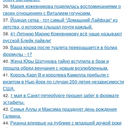
36.
Мария кожевникова поделилась воспоминаниями о
своих отношениях с Виталием гогунским.
37.
Йодная сетка - тот самый "Домашний Лайфхак" из
детства, о котором слышал почти каждый.
38.
41-Летнюю Марию Кожевникову всё чаще называют
русской Блейк лайвли!
39.
Ваша кошка после туалета превращается в болид
формулы - 1?
40.
Жена Юры Шатунова тайно вступила в брак и
прошла обряд венчания с новым возлюбленным.
41.
Король Карл III и королева Камилла прибыли с
визитом в Нью-йорк по случаю 250-летия независимости
США.
42.
1 мая в Санкт-петербурге прошел забег в формате
эстафеты.
43.
Семья Аллы и Максима празднует день рождения
Галкина.
44.
Рианна впервые на публике с младшей дочкой роки