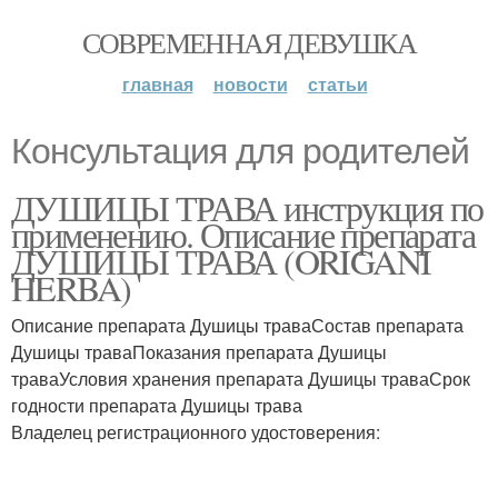
СОВРЕМЕННАЯ ДЕВУШКА
главная
новости
статьи
Консультация для родителей
ДУШИЦЫ ТРАВА инструкция по
применению. Описание препарата
ДУШИЦЫ ТРАВА (ORIGANI
HERBA)
Описание препарата Душицы траваСостав препарата
Душицы траваПоказания препарата Душицы
траваУсловия хранения препарата Душицы траваСрок
годности препарата Душицы трава
Владелец регистрационного удостоверения: