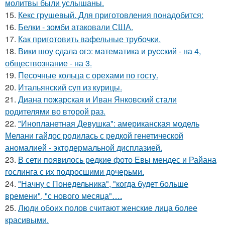
молитвы были услышаны.
15.
Кекс грушевый. Для приготовления понадобится:
16.
Белки - зомби атаковали США.
17.
Как приготовить вафельные трубочки.
18.
Вики шоу сдала огэ: математика и русский - на 4,
обществознание - на 3.
19.
Песочные кольца с орехами по госту.
20.
Итальянский суп из курицы.
21.
Диана пожарская и Иван Янковский стали
родителями во второй раз.
22.
"Инопланетная Девушка": американская модель
Мелани гайдос родилась с редкой генетической
аномалией - эктодермальной дисплазией.
23.
В сети появилось редкие фото Евы мендес и Райана
гослинга с их подросшими дочерьми.
24.
"Начну с Понедельника", "когда будет больше
времени", "с нового месяца"….
25.
Люди обоих полов считают женские лица более
красивыми.