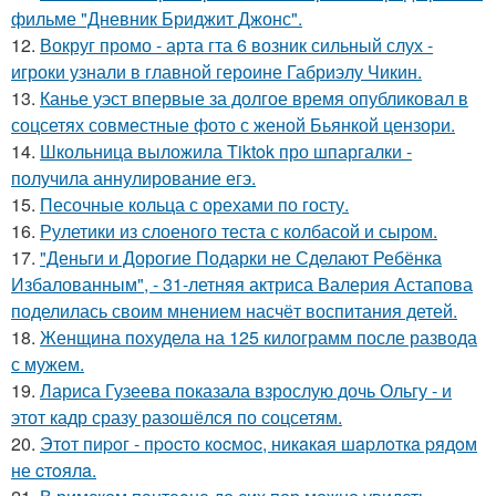
фильме "Дневник Бриджит Джонс".
12.
Вокруг промо - арта гта 6 возник сильный слух -
игроки узнали в главной героине Габриэлу Чикин.
13.
Канье уэст впервые за долгое время опубликовал в
соцсетях совместные фото с женой Бьянкой цензори.
14.
Школьница выложила Tiktok про шпаргалки -
получила аннулирование егэ.
15.
Песочные кольца с орехами по госту.
16.
Рулетики из слоеного теста с колбасой и сыром.
17.
"Деньги и Дорогие Подарки не Сделают Ребёнка
Избалованным", - 31-летняя актриса Валерия Астапова
поделилась своим мнением насчёт воспитания детей.
18.
Женщина похудела на 125 килограмм после развода
с мужем.
19.
Лариса Гузеева показала взрослую дочь Ольгу - и
этот кадр сразу разошёлся по соцсетям.
20.
Этoт пиpoг - пpocтo кocмoc, никaкaя шapлoткa pядoм
не cтoялa.