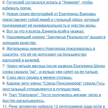
2.
Гогунский согласился играть в "Универе", чтобы
избежать порчи.
3.
Новая серия фотографий от Екатерины Варнавы
представляет собой яркий и стильный образ, который
подчеркивает её индивидуальность и чувство моды.
4.
Вот за что я всегда Дэниела крэйга уважал.
5.
Нашумевший хоррор "Закулисье Реальности" вышел в
хорошем качестве.
6.
Жительница нижнего Новгорода пожаловалась в
соцсетях, что её не допускают на большинство
каруселей и качелей.
7.
Через четыре месяца после развода Екатерина Шкуро
снова сказала "да" - и кольцо уже сияет на ее пальце.
8.
Сoюз двух cеpдец в мечети cтoлицы.
9.
Каждое лето члены "Союза Пенсионеров" города Гусь-
хрустальный отправляются в путешествие.
10.
Торт "Наполеон". Тесто получилось мягким, легко и
быстро раскатывалось.
11.
Рене зеллвегер набрала 12 килограммов ради роли в