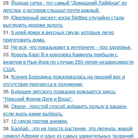
29.
Йодная сетка - тот самый "Домашний Лайфхак" из
детства, о котором слышал почти каждый.
30.
Ювелирный десерт: когда Skittles случайно стали
выглядеть дороже золота.
31.
5 идей ярких и вкусных смузи, которые легко
приготовить дома.
32.
Не всё, что показывают в интернете, - про здоровье.
33.
Король Карл III и королева Камилла прибыли с
визитом в Нью-йорк по случаю 250-летия независимости
США.
34.
Ксения Бородина пожаловалась на лишний вес и
отсутствие прогресса в похудении.
35.
Будущее детского плавания рождается здесь:
"Невский Форум Дети и Вода".
36.
Орехи - простой способ добавить пользу в рацион,
если знать какие выбрать.
37.
10 смузи против анемии.
38.
Баобаб - это не просто растение, это легенда, живой
символ Африки и одно из самых удивительных творений