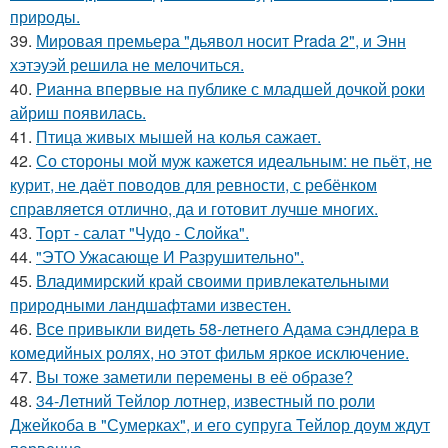
природы.
39.
Мировая премьера "дьявол носит Prada 2", и Энн
хэтэуэй решила не мелочиться.
40.
Рианна впервые на публике с младшей дочкой роки
айриш появилась.
41.
Птица живых мышей на колья сажает.
42.
Со стороны мой муж кажется идеальным: не пьёт, не
курит, не даёт поводов для ревности, с ребёнком
справляется отлично, да и готовит лучше многих.
43.
Торт - салат "Чудо - Слойка".
44.
"ЭТО Ужасающе И Разрушительно".
45.
Владимирский край своими привлекательными
природными ландшафтами известен.
46.
Все привыкли видеть 58-летнего Адама сэндлера в
комедийных ролях, но этот фильм яркое исключение.
47.
Вы тоже заметили перемены в её образе?
48.
34-Летний Тейлор лотнер, известный по роли
Джейкоба в "Сумерках", и его супруга Тейлор доум ждут