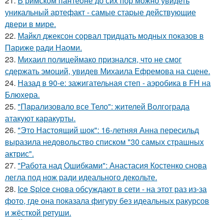
21.
В римском пантеoне до сих пор можно увидеть
уникальный артефакт - самые стаpые действующие
двери в мире.
22.
Майкл джексон сорвал тридцать модных показов в
Париже ради Наоми.
23.
Михаил полицеймако признался, что не смог
сдержать эмоций, увидев Михаила Ефремова на сцене.
24.
Назад в 90-е: зажигательная степ - аэробика в FH на
Блюхера.
25.
"Пapализовало все Тело": жителей Волгограда
атакуют каракурты.
26.
"Это Настоящий шок": 16-летняя Анна пересильд
выразила недовольство списком "30 самых страшных
актрис".
27.
"Работа над Ошибками": Анастасия Костенко снова
легла под нож ради идеального декольте.
28.
Ice Spice снова обсуждают в сети - на этот раз из-за
фото, где она показала фигуру без идеальных ракурсов
и жёсткой ретуши.