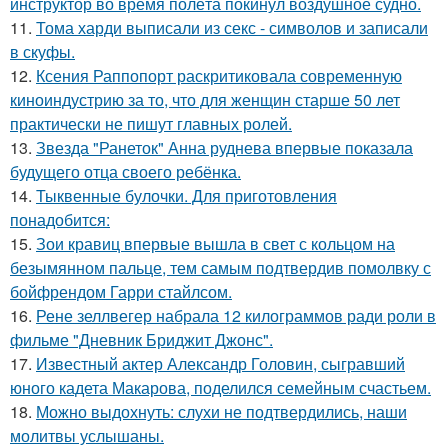
инструктор во время полёта покинул воздушное судно.
11.
Тома харди выписали из секс - символов и записали
в скуфы.
12.
Ксения Раппопорт раскритиковала современную
киноиндустрию за то, что для женщин старше 50 лет
практически не пишут главных ролей.
13.
Звезда "Ранеток" Анна руднева впервые показала
будущего отца своего ребёнка.
14.
Тыквенные булочки. Для приготовления
понадобится:
15.
Зои кравиц впервые вышла в свет с кольцом на
безымянном пальце, тем самым подтвердив помолвку с
бойфрендом Гарри стайлсом.
16.
Рене зеллвегер набрала 12 килограммов ради роли в
фильме "Дневник Бриджит Джонс".
17.
Известный актер Александр Головин, сыгравший
юного кадета Макарова, поделился семейным счастьем.
18.
Можно выдохнуть: слухи не подтвердились, наши
молитвы услышаны.