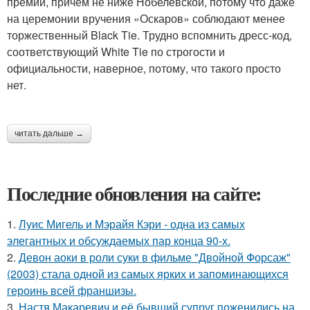
премии, причём не ниже Нобелевской, потому что даже
на церемонии вручения «Оскаров» соблюдают менее
торжественный Black Tie. Трудно вспомнить дресс-код,
соответствующий White Tie по строгости и
официальности, наверное, потому, что такого просто
нет.
читать дальше →
Последние обновления на сайте:
1.
Луис Мигель и Мэрайя Кэри - одна из самых
элегантных и обсуждаемых пар конца 90-х.
2.
Девон аоки в роли суки в фильме "Двойной Форсаж"
(2003) стала одной из самых ярких и запоминающихся
героинь всей франшизы.
3.
Настя Макаревич и её бывший супруг поженились на