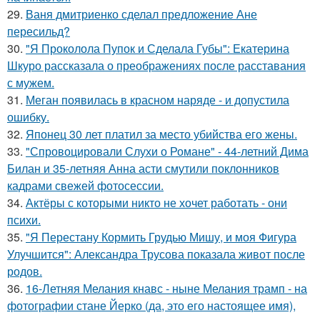
29.
Ваня дмитриенко сделал предложение Ане
пересильд?
30.
"Я Проколола Пупок и Сделала Губы": Екатерина
Шкуро рассказала о преображениях после расставания
с мужем.
31.
Меган появилась в красном наряде - и допустила
ошибку.
32.
Японец 30 лет платил за место убийства его жены.
33.
"Спровоцировали Слухи о Романе" - 44-летний Дима
Билан и 35-летняя Анна асти смутили поклонников
кадрами свежей фотосессии.
34.
Актёры с которыми никто не хочет работать - они
психи.
35.
"Я Перестану Кормить Грудью Мишу, и моя Фигура
Улучшится": Александра Трусова показала живот после
родов.
36.
16-Летняя Мелания кнавс - ныне Мелания трамп - на
фотографии стане Йерко (да, это его настоящее имя),