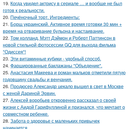
19.
Когда увидел актрису в сериале … и вообще не был
готов к реальности.
20.
Печёночный торт. Ингредиенты:
21.
Борщ украинский. Активное время готовки 30 мин +
время на отваривание бульона и настаивание.
22.
Том холланд, Мэтт Дэймон и Роберт Паттинсон в
новой стильной фотосессии GQ для выхода фильма
"Одиссея"!
23.
Эти витаминные кубики - удобный способ.
24.
Фаршированные баклажаны "Объедение".
25.
Анастасия Макеева и роман мальков отметили пятую
годовщину свадьбы и венчания.
26.
Продюсер Александр цекало вышел в свет в Москве
с женой Дариной Эрвин.
27.
Алексей воробьев откровенно рассказал о своей
жизни с Аидой Гарифуллиной и признался, что мечтает о
совместном ребенке.
28.
Забота о здоровье с маленьких привычек
начинается.