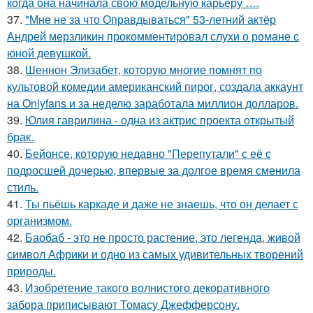
когда она начинала свою модельную карьеру ….
37.
"Мне не за что Оправдываться" 53-летний актёр
Андрей мерзликин прокомментировал слухи о романе с
юной девушкой.
38.
Шеннон Элизабет, которую многие помнят по
культовой комедии американский пирог, создала аккаунт
на Onlyfans и за неделю заработала миллион долларов.
39.
Юлия гаврилина - одна из актрис проекта открытый
брак.
40.
Бейонсе, которую недавно "Перепутали" с её с
подросшей дочерью, впервые за долгое время сменила
стиль.
41.
Ты пьёшь каркаде и даже не знаешь, что он делает с
организмом.
42.
Баобаб - это не просто растение, это легенда, живой
символ Африки и одно из самых удивительных творений
природы.
43.
Изобретение такого волнистого декоративного
забора приписывают Томасу Джефферсону.