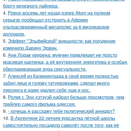
борту круизного лайнера.
4.
Ровно восемь лет назад рэпер Akon на полном
серьезе пообещал отстроить в Африке
ультрасовременный мегаполис за 6 миллиардов
долларов.
5.
Эффект "Эльфийской" внешности: как похудение
изменило Дарину Эрвин.
6.
Ани Лорак уверена: мужчин привлекает не просто
красивая картинка, а её внутренняя энергетика и особая,
обволакивающая аура сексуальности.
7.
Алексей из Калининграда в своё время полностью
забил лицо и голову татуировками, сделал много
пирсинга и даже удалил себе уши и нос.
8.
Ролик с Энн хэтэуэй набрал больше просмотров, чем
трейлер самого фильма одиссея.
9.
- хочешь я расскажу тебе политический анекдот?
10.
В Аргентине 22-летняя курсантка лётной школы
самостоятельно посадила самолёт после того, как её