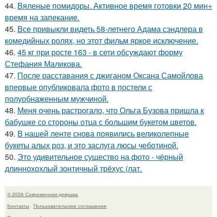
44.
Вяленые помидоры. Активное время готовки 20 мин+
время на запекание.
45.
Все привыкли видеть 58-летнего Адама сэндлера в
комедийных ролях, но этот фильм яркое исключение.
46.
45 кг при росте 163 - в сети обсуждают форму
Стефания Маликова.
47.
После расставания с джиганом Оксана Самойлова
впервые опубликовала фото в постели с
полуобнаженным мужчиной.
48.
Меня очень растрогало, что Ольга Бузова пришла к
бабушке со стороны отца с большим букетом цветов.
49.
В нашей ленте снова появились великолепные
букеты алых роз, и это заслуга люсы чеботиной.
50.
Это удивительное существо на фото - чёрный
длиннохохлый зонтичный трёхус (лат.
© 2026 Современная девушка
Контакты
Пользовательское соглашение