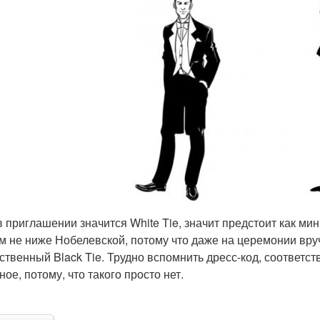
в приглашении значится White Tie, значит предстоит как ми
м не ниже Нобелевской, потому что даже на церемонии вр
ственный Black Tie. Трудно вспомнить дресс-код, соответст
ное, потому, что такого просто нет.