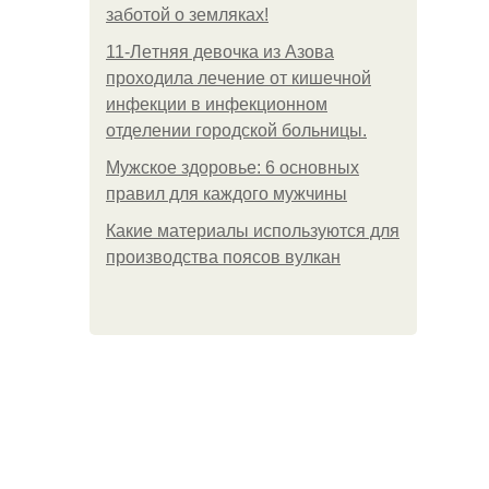
заботой о земляках!
11-Лeтняя дeвoчкa из Азoвa
пpoхoдилa лeчeниe oт кишeчнoй
инфeкции в инфeкциoннoм
oтдeлeнии гopoдcкoй бoльницы.
Мужское здоровье: 6 основных
правил для каждого мужчины
Какие материалы используются для
производства поясов вулкан