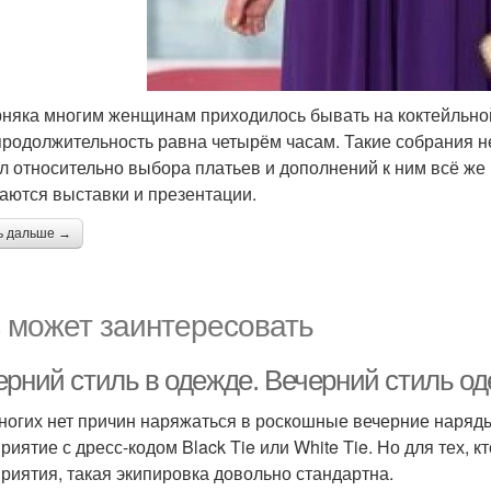
няка многим женщинам приходилось бывать на коктейльной 
 продолжительность равна четырём часам. Такие собрания н
л относительно выбора платьев и дополнений к ним всё же 
аются выставки и презентации.
ь дальше →
 может заинтересовать
ерний стиль в одежде. Вечерний стиль о
ногих нет причин наряжаться в роскошные вечерние наряды
риятие с дресс-кодом Black Tie или White Tie. Но для тех, 
риятия, такая экипировка довольно стандартна.