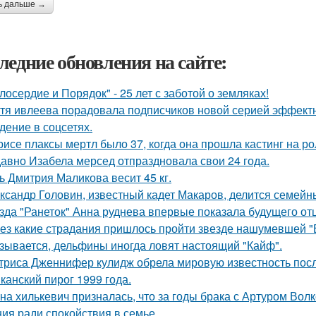
ь дальше →
ледние обновления на сайте:
лосердие и Порядок" - 25 лет с заботой о земляках!
тя ивлеева порадовала подписчиков новой серией эффектны
дение в соцсетях.
рисе плаксы мертл было 37, когда она прошла кастинг на р
авно Изабела мерсед отпраздновала свои 24 года.
ь Дмитрия Маликова весит 45 кг.
ксандр Головин, известный кадет Макаров, делится семейн
зда "Ранеток" Анна руднева впервые показала будущего отц
ез какие страдания пришлось пройти звезде нашумевшей 
зывается, дельфины иногда ловят настоящий "Кайф".
триса Дженнифер кулидж обрела мировую известность пос
канский пирог 1999 года.
на хилькевич призналась, что за годы брака с Артуром Вол
ия ради спокойствия в семье.