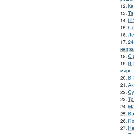
12.
Ка
13.
Та
14.
Ша
15.
Ст
16.
Ле
17.
24
непра
18.
С 
19.
В 
мире.
20.
В 
21.
Ак
22.
Су
23.
Тр
24.
Ма
25.
Вр
26.
Пе
27.
Не