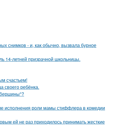
х снимков - и, как обычно, вызвала бурное
оль 14-летней призрачной школьницы.
ым счастьем!
а своего ребёнка.
"Вершины"?
ле исполнения роли мамы стиффлера в комедии
ковым ей не раз приходилось принимать жесткие