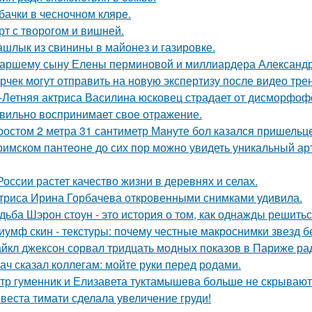
бачки в чесночном кляре.
рт с творогом и вишней.
шлык из свинины в майонез и газировке.
аршему сыну Елены перминовой и миллиардера Александра
рчек могут отправить на новую экспертизу после видео трен
-Летняя актриса Василина юсковец страдает от дисморфофо
вильно воспринимает свое отражение.
ростом 2 метра 31 сантиметр Мануте бол казался пришельце
римском пантеoне до сих пор можно увидеть уникальный а
России растет качество жизни в деревнях и селах.
триса Ирина Горбачева откровенными снимками удивила.
дьба Шэрон стоун - это история о том, как однажды решитьс
иумф скин - текстуры: почему честные макроснимки звезд 
йкл джексон сорвал тридцать модных показов в Париже ра
ач сказал коллегам: мойте руки перед родами.
тр гуменник и Елизавета туктамышева больше не скрывают
веста тимати сделала увеличение груди!