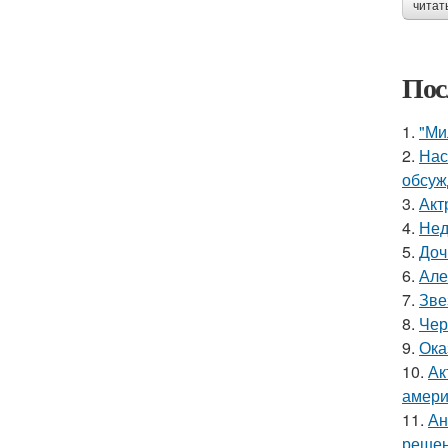
читат
Пос
1.
"Ми
2.
Нас
обсуж
3.
Акт
4.
Нед
5.
Доч
6.
Але
7.
Зве
8.
Чер
9.
Ока
10.
Ак
амери
11.
Ан
решен