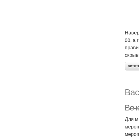
Навер
00, а
прави
скрыв
читат
Вас
Веч
Для м
мероп
мероп