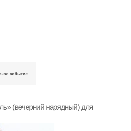
ское событие
йль» (вечерний нарядный) для