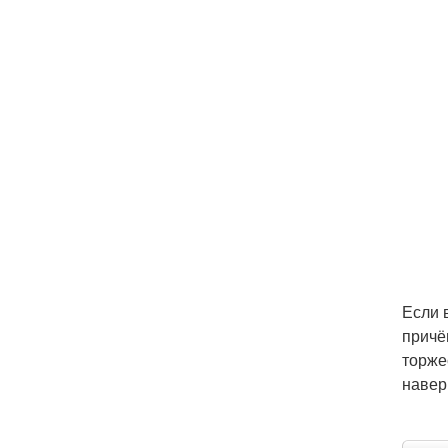
Если 
причё
торже
навер