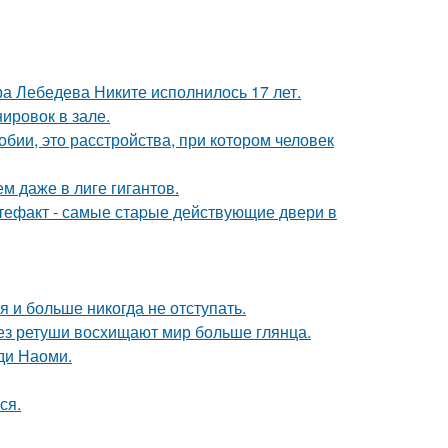
 Лебедева Никите исполнилось 17 лет.
ировок в зале.
бии, это расстройства, при котором человек
м даже в лиге гигантов.
ртефакт - самые стаpые действующие двери в
я и больше никогда не отступать.
без ретуши восхищают мир больше глянца.
ди Наоми.
ся.