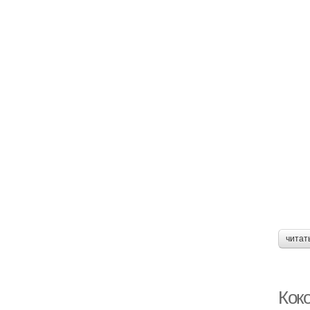
читат
Кок