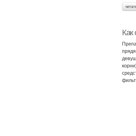
читат
Как 
Препа
прядя
девуш
корни
средс
фильт