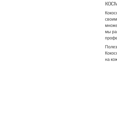
кос
Кокос
своим
множе
мы ра
профе
Полез
Кокос
на ко