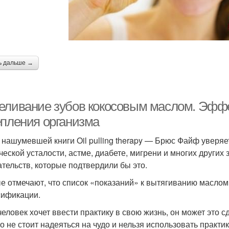
ь дальше →
еливание зубов кокосовым маслом. Эффе
епления организма
 нашумевшей книги Oil pulling therapy — Брюс Файф уверяе
ческой усталости, астме, диабете, мигрени и многих других
ательств, которые подтвердили бы это.
е отмечают, что список «показаний» к вытягиванию маслом 
ификации.
человек хочет ввести практику в свою жизнь, он может это с
о не стоит надеяться на чудо и нельзя использовать практи