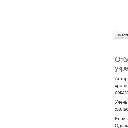
читат
Отб
укр
Автор
хрони
доказ
Учены
фальс
Если 
Однак