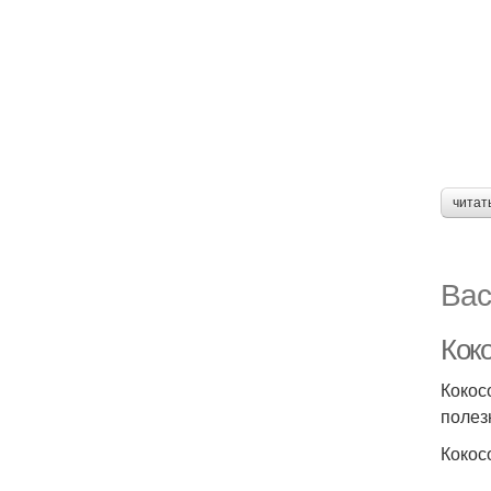
читат
Вас
Кок
Кокос
полез
Кокос