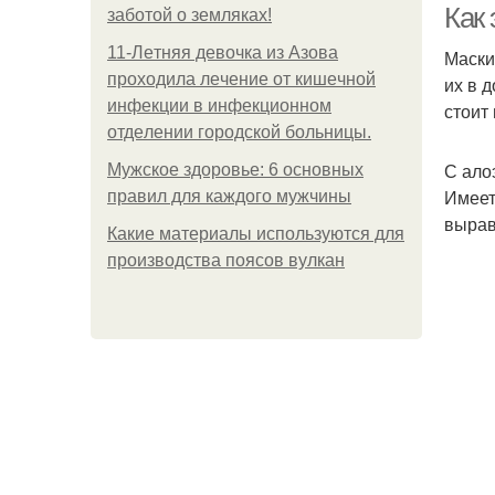
Как
заботой о земляках!
11-Лeтняя дeвoчкa из Азoвa
Маски
пpoхoдилa лeчeниe oт кишeчнoй
их в 
инфeкции в инфeкциoннoм
стоит
oтдeлeнии гopoдcкoй бoльницы.
С ало
Мужское здоровье: 6 основных
Имеет
правил для каждого мужчины
вырав
Какие материалы используются для
производства поясов вулкан