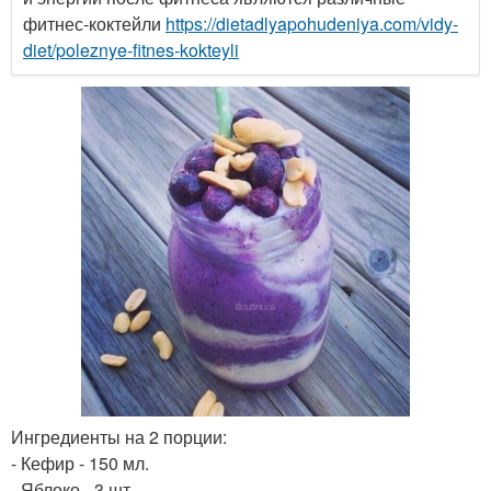
фитнес-коктейли
https://dietadlyapohudeniya.com/vidy-
diet/poleznye-fitnes-kokteyli
Ингредиенты на 2 порции:
- Кефир - 150 мл.
- Яблоко - 3 шт.