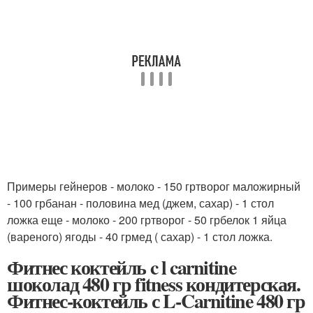
Примеры гейнеров - молоко - 150 гртворог маложирный
- 100 грбанан - половина мед (джем, сахар) - 1 стол
ложка еще - молоко - 200 гртворог - 50 грбелок 1 яйца
(вареного) ягоды - 40 грмед ( сахар) - 1 стол ложка.
Фитнес коктейль c l carnitine
шоколад 480 гр fitness кондитерская.
Фитнес-коктейль с L-Carnitine 480 гр