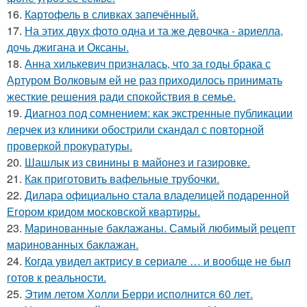
16.
Картофель в сливках запечённый.
17.
На этих двух фото одна и та же девочка - ариелла,
дочь джигана и Оксаны.
18.
Анна хилькевич призналась, что за годы брака с
Артуром Волковым ей не раз приходилось принимать
жесткие решения ради спокойствия в семье.
19.
Диагноз под сомнением: как экстренные публикации
лерчек из клиники обострили скандал с повторной
проверкой прокуратуры.
20.
Шашлык из свинины в майонез и газировке.
21.
Как приготовить вафельные трубочки.
22.
Дилара официально стала владелицей подаренной
Егором кридом московской квартиры.
23.
Маринованные баклажаны. Самый любимый рецепт
маринованных баклажан.
24.
Когда увидел актрису в сериале … и вообще не был
готов к реальности.
25.
Этим летом Холли Берри исполнится 60 лет.