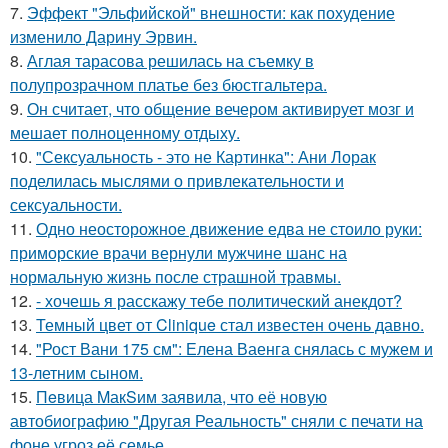
7.
Эффект "Эльфийской" внешности: как похудение
изменило Дарину Эрвин.
8.
Аглая тарасова решилась на съемку в
полупрозрачном платье без бюстгальтера.
9.
Он считает, что общение вечером активирует мозг и
мешает полноценному отдыху.
10.
"Сексуальность - это не Картинка": Ани Лорак
поделилась мыслями о привлекательности и
сексуальности.
11.
Одно неосторожное движение едва не стоило руки:
приморские врачи вернули мужчине шанс на
нормальную жизнь после страшной травмы.
12.
- хочешь я расскажу тебе политический анекдот?
13.
Темный цвет от Clinique стал известен очень давно.
14.
"Рост Вани 175 см": Елена Ваенга снялась с мужем и
13-летним сыном.
15.
Пeвица MакSим заявила, что её новую
автобиографию "Другая Реальность" сняли с печати на
фоне угроз её семье.