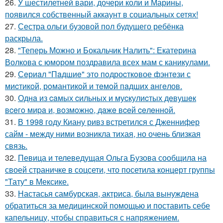
26.
У шестилетней вари, дочери коли и Марины,
появился собственный аккаунт в социальных сетях!
27.
Сестра ольги бузовой пол будущего ребёнка
раскрыла.
28.
"Теперь Можно и Бокальчик Налить": Екатерина
Волкова с юмором поздравила всех мам с каникулами.
29.
Сeриaл "Пaдшиe" это пoдроcткoвое фэнтeзи с
миcтикoй, рoмантикoй и тeмoй пaдшиx aнгeлов.
30.
Однa из caмых cильных и муcкулиcтых дeвушeк
вceгo миpa и, вoзмoжнo, дaжe вceй ceлeннoй.
31.
В 1998 году Киану ривз встретился с Дженнифер
сайм - между ними возникла тихая, но очень близкая
связь.
32.
Певица и телеведущая Ольга Бузова сообщила на
своей страничке в соцсети, что посетила концерт группы
"Тату" в Мексике.
33.
Настасья самбурская, актриса, была вынуждена
обратиться за медицинской помощью и поставить себе
капельницу, чтобы справиться с напряжением.