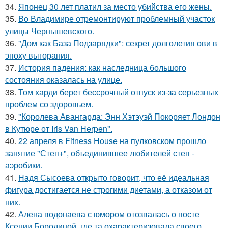
34.
Японец 30 лет платил за место убийства его жены.
35.
Во Владимире отремонтируют проблемный участок
улицы Чернышевского.
36.
"Дом как База Подзарядки": секрет долголетия ови в
эпоху выгорания.
37.
История падения: как наследница большого
состояния оказалась на улице.
38.
Том харди берет бессрочный отпуск из-за серьезных
проблем со здоровьем.
39.
"Королева Авангарда: Энн Хэтэуэй Покоряет Лондон
в Кутюре от Iris Van Herpen".
40.
22 апреля в Fitness House на пулковском прошло
занятие "Степ+", объединившее любителей степ -
аэробики.
41.
Надя Сысоева открыто говорит, что её идеальная
фигура достигается не строгими диетами, а отказом от
них.
42.
Алена водонаева с юмором отозвалась о посте
Ксении Бородиной, где та охарактеризовала своего