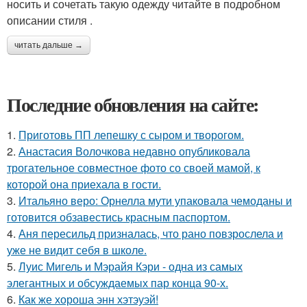
носить и сочетать такую одежду читайте в подробном
описании стиля .
читать дальше →
Последние обновления на сайте:
1.
Приготовь ПП лепешку с сыром и творогом.
2.
Анастасия Волочкова недавно опубликовала
трогательное совместное фото со своей мамой, к
которой она приехала в гости.
3.
Итальяно веро: Орнелла мути упаковала чемоданы и
готовится обзавестись красным паспортом.
4.
Аня пересильд призналась, что рано повзрослела и
уже не видит себя в школе.
5.
Луис Мигель и Мэрайя Кэри - одна из самых
элегантных и обсуждаемых пар конца 90-х.
6.
Как же хороша энн хэтэуэй!