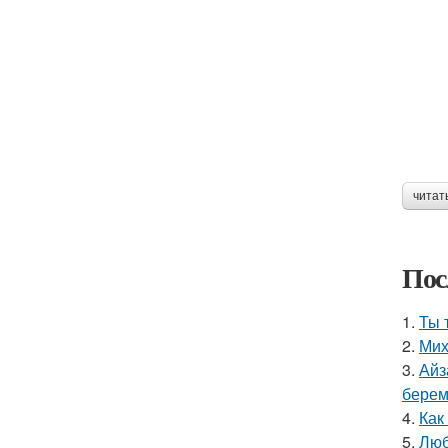
читат
Пос
1.
Ты 
2.
Мих
3.
Айз
берем
4.
Как
5.
Люб