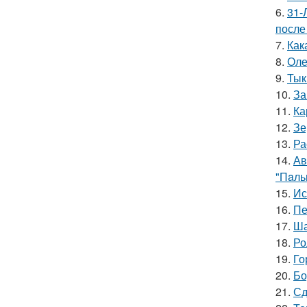
6.
31-
после
7.
Как
8.
Оле
9.
Тык
10.
За
11.
Ка
12.
Зе
13.
Ра
14.
Ав
"Пaль
15.
Ис
16.
Пе
17.
Ша
18.
Ро
19.
Го
20.
Бо
21.
Сд