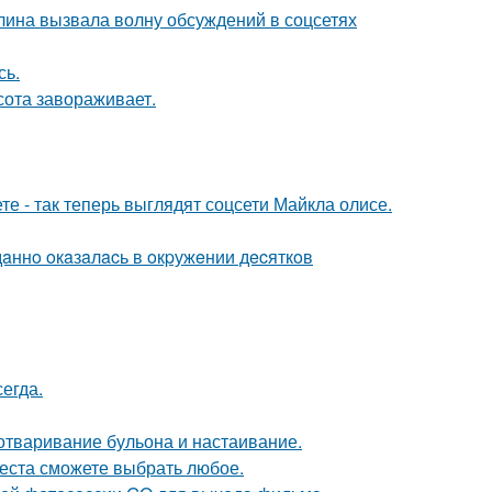
лина вызвала волну обсуждений в соцсетях
сь.
сота завораживает.
е - так теперь выглядят соцсети Майкла олисе.
дaннo oкaзaлacь в oкpужeнии дecяткoв
егда.
 отваривание бульона и настаивание.
места сможете выбрать любое.