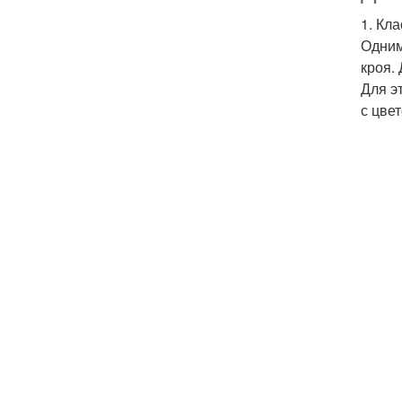
1. Кл
Одним
кроя.
Для э
с цве