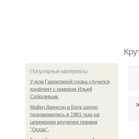
Кру
Популярные материалы
У юли Гаврилиной снова случился
конфликт с комиком Ильей
Соболевым.
Э
Майкл Джексон и Брук шилдс
познакомились в 1981 году на
церемонии вручения премии
"Оскар".