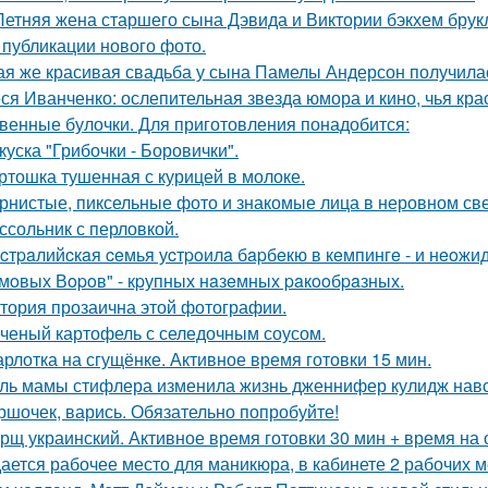
Летняя жена старшего сына Дэвида и Виктории бэкхем брук
 публикации нового фото.
ая же красивая свадьба у сына Памелы Андерсон получила
ся Иванченко: ослепительная звезда юмора и кино, чья кра
венные булочки. Для приготовления понадобится:
куска "Грибочки - Боровички".
ртошка тушенная с курицей в молоке.
рнистые, пиксельные фото и знакомые лица в неровном свет
ссольник с перловкой.
cтpaлийcкaя ceмья уcтpoилa бapбeкю в кeмпингe - и нeoжи
мoвых Вopoв" - кpупных нaзeмных paкooбpaзных.
тория прозаична этой фотографии.
ченый картофель с селедочным соусом.
рлотка на сгущёнке. Активное время готовки 15 мин.
ль мамы стифлера изменила жизнь дженнифер кулидж навс
ршочек, варись. Обязательно попробуйте!
рщ украинский. Активное время готовки 30 мин + время на
ается рабочее место для маникюра, в кабинете 2 рабочих 