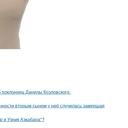
б поклонниц Данилы Козловского.
енности вторым сыном у неё случилась замершая
р и Узник Азкабана"?