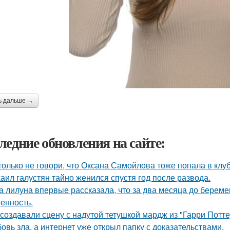
ь дальше →
ледние обновления на сайте:
только не говори, что Оксана Самойлова тоже попала в клу
аил галустян тайно женился спустя год после развода.
а лилуна впервые рассказала, что за два месяца до берем
енность.
 создавали сцену с надутой тетушкой мардж из "Гарри Потте
овь зла, а интернет уже открыл папку с доказательствами.