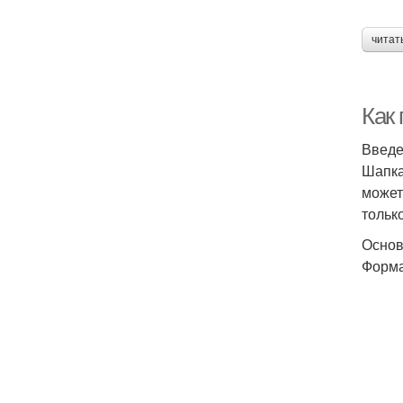
читат
Как
Введ
Шапка
может
тольк
Основ
Форма