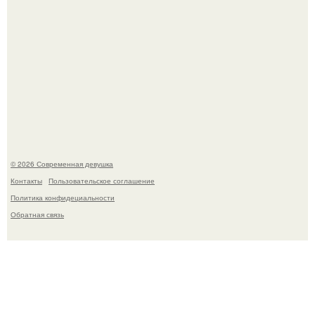
У юли Гаврилиной снова случился конфликт с комиком
Ильей Соболевым.
© 2026 Современная девушка
Контакты
Пользовательское соглашение
Политика конфидециальности
Обратная связь