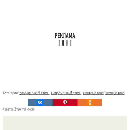
Категории:
Классический стиль
,
Современный стиль
,
Светлые тона
,
Темные тона
Читайте также
Как часто нужно вносить удобрения осенью