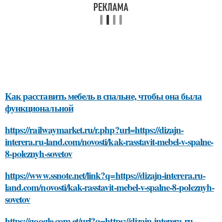
Как расставить мебель в спальне, чтобы она была
функциональной
https://railwaymarket.ru/r.php?url=https://dizajn-
interera.ru-land.com/novosti/kak-rasstavit-mebel-v-spalne-
8-poleznyh-sovetov
https://www.ssnote.net/link?q=https://dizajn-interera.ru-
land.com/novosti/kak-rasstavit-mebel-v-spalne-8-poleznyh-
sovetov
https://google.com.et/url?q=https://dizajn-interera.ru-