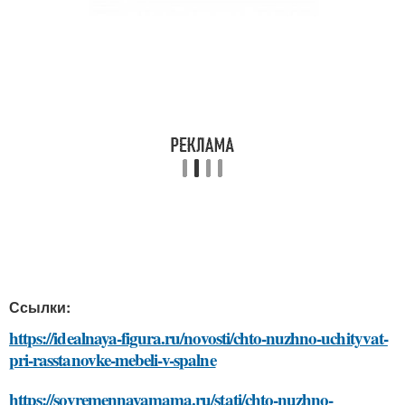
Ссылки:
https://idealnaya-figura.ru/novosti/chto-nuzhno-uchityvat-
pri-rasstanovke-mebeli-v-spalne
https://sovremennayamama.ru/stati/chto-nuzhno-