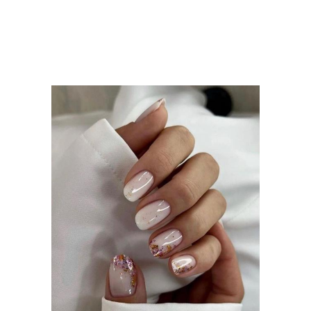
маникюра
Цветы в маникюре
Год в маникюре
Аксессуары для
Матный маникюр
маникюра
Скульптурный маникюр
Эластичный маникюр
Маникюр с
Маникюр с
декоративными
акварельными
элементами
рисунками