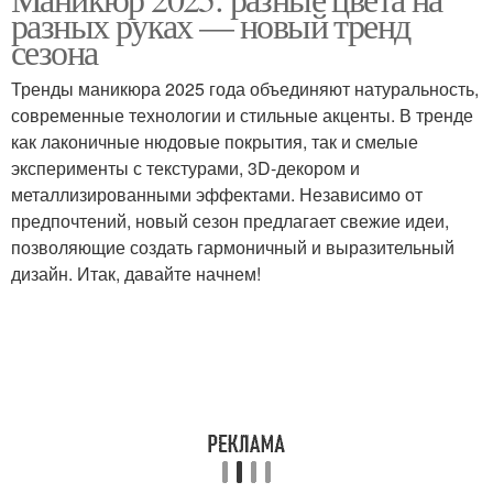
Французский маникюр
современным
разных руках — новый тренд
поворотом
сезона
Тренды маникюра 2025 года объединяют натуральность,
Маникюр с
Маникюр с цветочным
современные технологии и стильные акценты. В тренде
геометрическим узором
узором
как лаконичные нюдовые покрытия, так и смелые
эксперименты с текстурами, 3D-декором и
металлизированными эффектами. Независимо от
предпочтений, новый сезон предлагает свежие идеи,
Дизайны для
Маникюр с градиентом
позволяющие создать гармоничный и выразительный
трёхцветного маникюра
дизайн. Итак, давайте начнем!
Маникюр для
Нежный маникюр
маленьких
Года для
Года в классическом
повседневного
маникюре