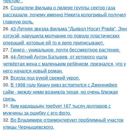
Чертою".
25.
Создатели фильма о лидере группы сектор газа
рассказали, почему именно Никита кологривый получил
главную роль.
26.
43-Летняя звезда фильма "Дьявол Носит Prada", Энн
хэтэуэй, нарушила молчание по поводу пластических
операций, которые ей то и дело приписывают.
27.
Гинкго - уникальное, почти бессмертное растение.
28.
44-Летний Антон Батырев, от которого ушла
четвёртая жена с маленьким ребёнком, признался, что у
него начался новый роман.
29.
Всегда под рукой свежий укроп.
30.
В 1998 году Киану ривз встретился с Дженнифер
сайм - между ними возникла тихая, но очень близкая
связь.
31.
Ким кардашьян требует 167 тысяч долларов с
мужчины за ошибку с его фото.
32.
Во Владимире отремонтируют проблемный участок
улицы Чернышевского.