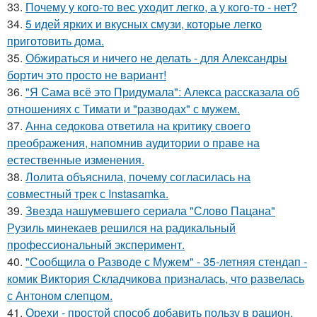
33.
Почему у кого-то вес уходит легко, а у кого-то - нет?
34.
5 идей ярких и вкусных смузи, которые легко
приготовить дома.
35.
Обжираться и ничего не делать - для Александры
бортич это просто не вариант!
36.
"Я Сама всё это Придумала": Алекса рассказала об
отношениях с Тимати и "разводах" с мужем.
37.
Анна седокова ответила на критику своего
преображения, напомнив аудитории о праве на
естественные изменения.
38.
Лолита объяснила, почему согласилась на
совместный трек с Instasamka.
39.
Звезда нашумевшего сериала "Слово Пацана"
Рузиль минекаев решился на радикальный
профессиональный эксперимент.
40.
"Сообщила о Разводе с Мужем" - 35-летняя стендап -
комик Виктория Складчикова призналась, что развелась
с Антоном слепцом.
41.
Орехи - простой способ добавить пользу в рацион,