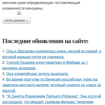
женские руки определяющая составляющая
ухоженности женщины.
читать дальше →
Последние обновления на сайте:
1.
Ольга Дроздова поделилась очень личной историей, о
которой раньше почти не говорила.
2.
Сергей Лазарев купил квартиру в Майами за 1
миллион долларов.
3.
Она олимпийское золото выиграла.
4.
Во время прогулки по Венеции российская туристка
заметила местного жителя, который гонялся по улице за
крысой.
5.
"Я Занята Рождением Третьего Ребенка": Энн хэтэуэй
рассказала, что мешает съемкам фильма "дневники