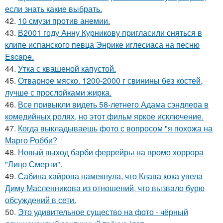
если знать какие выбрать.
42.
10 смузи против анемии.
43.
В2001 году Анну Курникову пригласили сняться в
клипе испанского певца Энрике иглесиаса на песню
Escape.
44.
Утка с квашеной капустой.
45.
Отварное мяско. 1200-2000 г свинины без костей,
лучше с прослойками жирка.
46.
Все привыкли видеть 58-летнего Адама сэндлера в
комедийных ролях, но этот фильм яркое исключение.
47.
Когда выкладываешь фото с вопросом "я похожа на
Марго Робби?
48.
Новый выход барби феррейры на промо хоррора
"Лицо Смерти".
49.
Сабина хайрова намекнула, что Клава кока увела
Диму Масленникова из отношений, что вызвало бурю
обсуждений в сети.
50.
Это удивительное существо на фото - чёрный