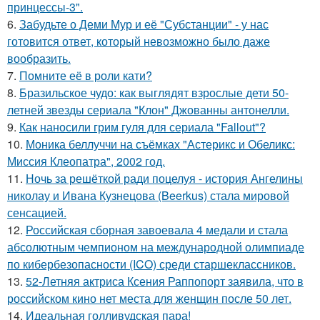
принцессы-3".
6.
Забудьте о Деми Мур и её "Субстанции" - у нас
готовится ответ, который невозможно было даже
вообразить.
7.
Помните её в роли кати?
8.
Бразильское чудо: как выглядят взрослые дети 50-
летней звезды сериала "Клон" Джованны антонелли.
9.
Как наносили грим гуля для сериала "Fallout"?
10.
Моника беллуччи на съёмках "Астерикс и Обеликс:
Миссия Клеопатра", 2002 год.
11.
Ночь за решёткой ради поцелуя - история Ангелины
николау и Ивана Кузнецова (Beerkus) стала мировой
сенсацией.
12.
Российская сборная завоевала 4 медали и стала
абсолютным чемпионом на международной олимпиаде
по кибербезопасности (ICO) среди старшеклассников.
13.
52-Летняя актриса Ксения Раппопорт заявила, что в
российском кино нет места для женщин после 50 лет.
14.
Идеальная голливудская пара!