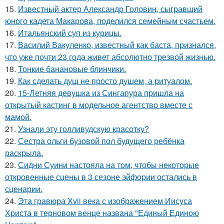
15.
Известный актер Александр Головин, сыгравший
юного кадета Макарова, поделился семейным счастьем.
16.
Итальянский суп из курицы.
17.
Василий Вакуленко, известный как баста, признался,
что уже почти 23 года живет абсолютно трезвой жизнью.
18.
Тонкие банановые блинчики.
19.
Как сделать душ не просто душем, а ритуалом.
20.
15-Летняя девушка из Сингапура пришла на
открытый кастинг в модельное агентство вместе с
мамой.
21.
Узнали эту голливудскую красотку?
22.
Сестра ольги бузовой пол будущего ребёнка
раскрыла.
23.
Сидни Суини настояла на том, чтобы некоторые
откровенные сцены в 3 сезоне эйфории остались в
сценарии.
24.
Эта гравюра Xvii века с изображением Иисуса
Христа в терновом венце названа "Единый Единою