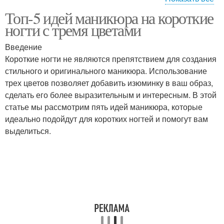
Маникюр с
Топ-5 идей маникюра на короткие
Маникюр с
современным
ногти с тремя цветами
геометрическим узором
поворотом
Введение
Короткие ногти не являются препятствием для создания
Маникюр с цветочным
стильного и оригинального маникюра. Использование
Маникюр с градиентом
узором
трех цветов позволяет добавить изюминку в ваш образ,
сделать его более выразительным и интересным. В этой
статье мы рассмотрим пять идей маникюра, которые
идеально подойдут для коротких ногтей и помогут вам
Маникюр для
Простые дизайны
выделиться.
маленьких
Нежный маникюр