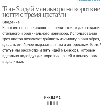
Топ-5 идей маникюра на короткие
Маникюр с
Маникюр с цветочным
ногти с тремя цветами
геометрическим узором
узором
Введение
Короткие ногти не являются препятствием для создания
Дизайны для
стильного и оригинального маникюра. Использование
Маникюр с градиентом
трёхцветного маникюра
трех цветов позволяет добавить изюминку в ваш образ,
сделать его более выразительным и интересным. В этой
статье мы рассмотрим пять идей маникюра, которые
идеально подойдут для коротких ногтей и помогут вам
Маникюр для
Нежный маникюр
выделиться.
маленьких