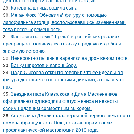
детства, о котором слышал почти каждый.
29.
Катерина шпица родила сына!
30.
Меган Фокс "Обновила" фигуру с помощью
липофилинга ягодиц, воспользовавшись изменениями
тела после беременности.
31.
Фантазия на тему "Шрека" в российских реалиях
превращает голливудскую сказку в родную и до боли
знакомую историю.
32.
Невероятно пышные вареники на дрожжевом тесте.
33.
Банку шпротов и лаваш беру.
34.
Надя Сысоева открыто говорит, что её идеальная
фигура достигается не строгими диетами, а отказом от
них.
35.
Звездная пара Клава кока и Дима Масленников
официально подтвердили статус жениха и невесты
своим недавним совместным выходом.
36.
Анджелина Джоли стала героиней первого печатного
номера французского Time, показав шрам после
профилактической мастэктомии 2013 года.