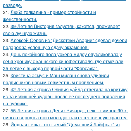
разводе.
21.
Люба толкалина - пример стройности и
женственности.
22.
39-Летняя Виктория галустян, кажется, проживает
свою лучшую жизнь.
23.
Алексей Серов из "Дискотеки Аварии" сделал дочери
подарок за успешную сдачу экзаменов.
24.
Дочь покойного пола уокера мидоу опубликовала у
себя хронику с каннского кинофестиваля, где отмечали
25-летие с выхода первой части "Форсажа".
25.
Кристина асмус и Маш милаш снова удивили
подписчиков новым совместным появлением.
26.
42-Летняя актриса Оливия уайлд ответила на критику
из-за излишней худобы после её последнего появления
на публике.
27.
55-Летняя актриса Дениз Ричардс, секс - символ 90-х,
смогла вернуть свою молодость и естественную красоту.
28.
Йодная сетка - тот самый "Домашний Лайфхак" из