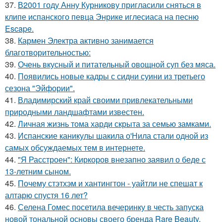
37.
В2001 году Анну Курникову пригласили сняться в
клипе испанского певца Энрике иглесиаса на песню
Escape.
38.
Кармен Электра активно занимается
благотворительностью:
39.
Очень вкусный и питательный овощной суп без мяса.
40.
Появились новые кадры с сидни суини из третьего
сезона "Эйфории".
41.
Владимирский край своими привлекательными
природными ландшафтами известен.
42.
Личная жизнь тома харди скрыта за семью замками.
43.
Испанские каникулы шакила о'Нила стали одной из
самых обсуждаемых тем в интернете.
44.
"Я Расстроен": Киркоров внезапно заявил о беде с
13-летним сыном.
45.
Почему стэтхэм и хантингтон - уайтли не спешат к
алтарю спустя 16 лет?
46.
Селена Гомес посетила вечеринку в честь запуска
новой тональной основы своего бренда Rare Beauty.