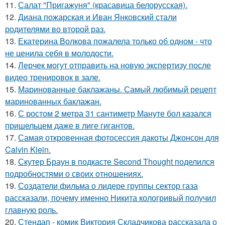
11.
Салат "Пригажуня" (красавица белорусская).
12.
Диана пожарская и Иван Янковский стали
родителями во второй раз.
13.
Екатерина Волкова пожалела только об одном - что
не ценила себя в молодости.
14.
Лерчек могут отправить на новую экспертизу после
видео тренировок в зале.
15.
Маринованные баклажаны. Самый любимый рецепт
маринованных баклажан.
16.
С ростом 2 метра 31 сантиметр Мануте бол казался
пришельцем даже в лиге гигантов.
17.
Самая откровенная фотосессия дакоты Джонсон для
Calvin Klein.
18.
Скутер Браун в подкасте Second Thought поделился
подробностями о своих отношениях.
19.
Создатели фильма о лидере группы сектор газа
рассказали, почему именно Никита кологривый получил
главную роль.
20.
Стендап - комик Виктория Складчикова рассказала о