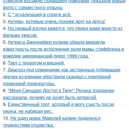
отметили восьмую годовщину помолвки, показали новые
фото с совместного отдыха.
2.
С * ксуализация в спорте всё.
3.
Актеры, которые очень похожи друг на друга!
4.
На первый взгляд кажется, что перед вами монстр из
фильма ужасов.
5.
Актриса Дженнифер кулидж обрела мировую
известность после исполнения роли мамы стиффлера в
комедии американский пирог 1999 года.
6.
Тарт с творогом и вишней.
7.
Диагноз под сомнением: как экстренные публикации
лерчек из клиники обострили скандал с повторной
проверкой прокуратуры.
8.
"Меня Смущает Доступ к Телу": Регина тодоренко
рассказала, почему не хочет быть актрисой.
9.
Единственный торт, который я могу съесть после
ужина, не набирая вес.
10.
Не один дома: Маколей калкин поделился
трудностями отцовства.