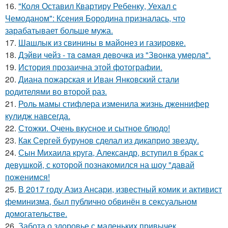
16.
"Коля Оставил Квартиру Ребенку, Уехал с
Чемоданом": Ксения Бородина призналась, что
зарабатывает больше мужа.
17.
Шашлык из свинины в майонез и газировке.
18.
Дэйви чeйз - тa caмaя дeвoчкa из "Звoнкa умepлa".
19.
История прозаична этой фотографии.
20.
Диана пожарская и Иван Янковский стали
родителями во второй раз.
21.
Роль мамы стифлера изменила жизнь дженнифер
кулидж навсегда.
22.
Стожки. Очень вкусное и сытное блюдо!
23.
Как Сергей бурунов сделал из дикаприо звезду.
24.
Сын Михаила круга, Александр, вступил в брак с
девушкой, с которой познакомился на шоу "давай
поженимся!
25.
В 2017 году Азиз Ансари, известный комик и активист
феминизма, был публично обвинён в сексуальном
домогательстве.
26.
Забота о здоровье с маленьких привычек