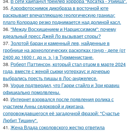
34.
В сети хайпанул трейлер хоррора "Косатка - Убийца".
35.
Аэрофотоснимок дикобpaза в восточной юте
раскрывает впечатляющую геологическую границу:
плато Колорадо резко поднимается над долиной касл.
36.
"Между Восхищением и Нарциссизмом": почему
идеальный пресс Джей Ло вызывает споры?
37.
Золотой баран и каменный лев, найденные в
гробнице на археологических раскопках гонур - депе (от
2400 до 1600 г. до н. э. ) в Туркменистане.
38.
Роберт Паттинсон, который стал отцом в марте 2024
года, вместе с женой сьюки уотерхаус и дочерью
выбрались поесть пиццы в Лос-анджелесе.
39.
Vogue подтвердил, что Гарри стайлз и Зои кравиц
официально помолвлены.
40.
Интернет взорвался после появления ролика с
участием Анны седоковой и джигана,
сопровождавшегося её загадочной фразой: "Счастье
Любит Тишину".
41.
Жена Влада соколовского жестко ответила