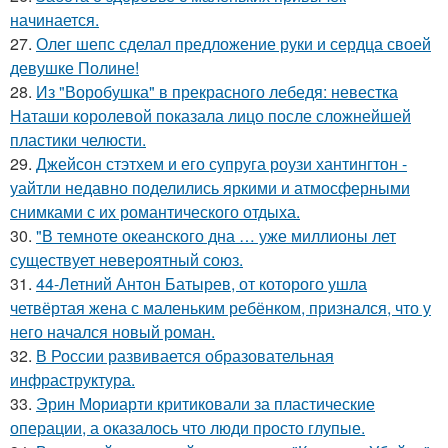
начинается.
27.
Олег шепс сделал предложение руки и сердца своей
девушке Полине!
28.
Из "Воробушка" в прекрасного лебедя: невестка
Наташи королевой показала лицо после сложнейшей
пластики челюсти.
29.
Джейсон стэтхем и его супруга роузи хантингтон -
уайтли недавно поделились яркими и атмосферными
снимками с их романтического отдыха.
30.
"В темноте океанского дна … уже миллионы лет
существует невероятный союз.
31.
44-Летний Антон Батырев, от которого ушла
четвёртая жена с маленьким ребёнком, признался, что у
него начался новый роман.
32.
В России развивается образовательная
инфраструктура.
33.
Эрин Мориарти критиковали за пластические
операции, а оказалось что люди просто глупые.