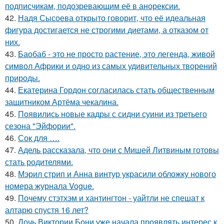
подписчикам, подозревающим её в анорексии.
42.
Надя Сысоева открыто говорит, что её идеальная
фигура достигается не строгими диетами, а отказом от
них.
43.
Баобаб - это не просто растение, это легенда, живой
символ Африки и одно из самых удивительных творений
природы.
44.
Екатерина Гордон согласилась стать общественным
защитником Артёма чекалина.
45.
Появились новые кадры с сидни суини из третьего
сезона "Эйфории".
46.
Сок для ….
47.
Адель рассказала, что они с Мишей Литвиным готовы
стать родителями.
48.
Мэрил стрип и Анна винтур украсили обложку нового
номера журнала Vogue.
49.
Почему стэтхэм и хантингтон - уайтли не спешат к
алтарю спустя 16 лет?
50.
Дочь Виктории Бони уже начала проявлять интерес к