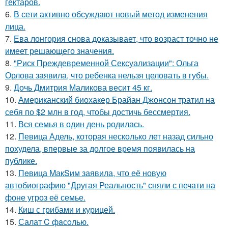
гектаров.
6.
В сети активно обсуждают новый метод изменения
лица.
7.
Ева лонгория снова доказывает, что возраст точно не
имеет решающего значения.
8.
"Риск Преждевременной Сексуализации": Ольга
Орлова заявила, что ребенка нельзя целовать в губы.
9.
Дочь Дмитрия Маликова весит 45 кг.
10.
Американский биохакер Брайан Джонсон тратил на
себя по $2 млн в год, чтобы достичь бессмертия.
11.
Вся семья в один день родилась.
12.
Певица Адель, которая несколько лет назад сильно
похудела, впервые за долгое время появилась на
публике.
13.
Пeвица MакSим заявила, что её новую
автобиографию "Другая Реальность" сняли с печати на
фоне угроз её семье.
14.
Киш с грибами и курицей.
15.
Салат C фaсoлью.