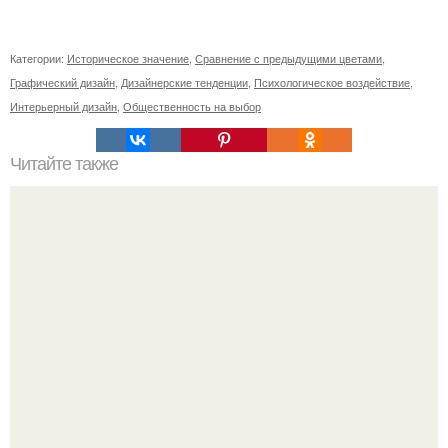
Категории:
Историческое значение
,
Сравнение с предыдущими цветами
,
Графический дизайн
,
Дизайнерские тенденции
,
Психологическое воздействие
,
Интерьерный дизайн
,
Общественность на выбор
Читайте также
Институт цвета Pantone представил цвет года: что это за
оттенок